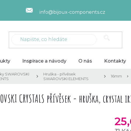
info@bijoux-components.cz
ukty
Inspirace a návody
O nás
Kontakty
sky SWAROVSKI
Hruška - přívěsek
16mm
ENTS
SWAROVSKI ELEMENTS
OVSKI CRYSTALS přívěsek - hruška, crystal 
25