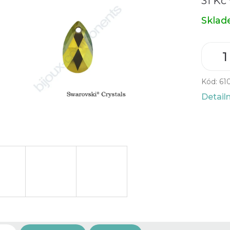
31 Kč
Měrná
Skla
cena:
Kód:
61
Detail