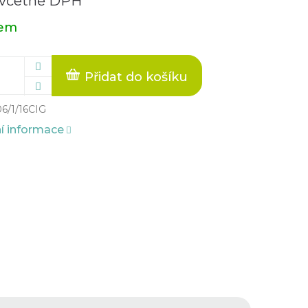
 včetně DPH
dem
Přidat do košíku
06/1/16CIG
ní informace