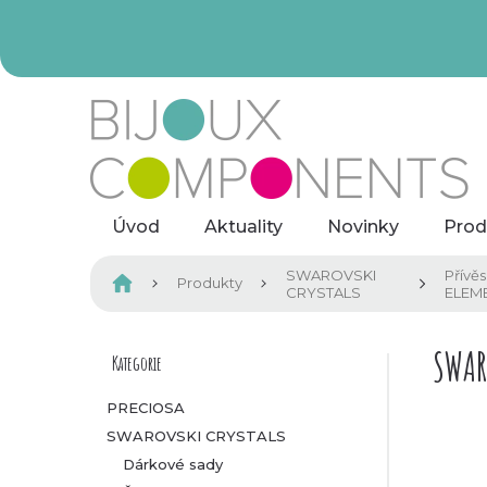
Přejít
na
obsah
Úvod
Aktuality
Novinky
Prod
SWAROVSKI
Přívě
Domů
Produkty
CRYSTALS
ELEM
P
SWAR
Kategorie
Přeskočit
kategorie
o
PRECIOSA
SWAROVSKI CRYSTALS
s
Dárkové sady