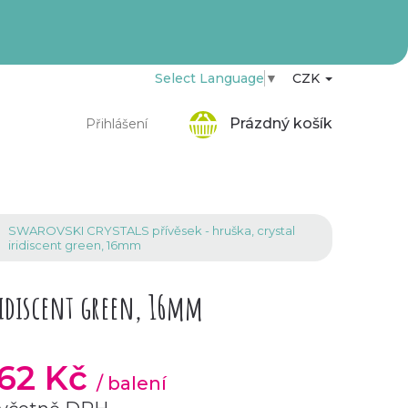
Select Language
▼
CZK
Nákupní
Prázdný košík
Přihlášení
košík
SWAROVSKI CRYSTALS přívěsek - hruška, crystal
iridiscent green, 16mm
iridiscent green, 16mm
,62 Kč
/ balení