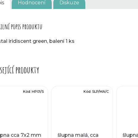
is
Hodnocení
Diskuze
ilní popis produktu
tal iridiscent green, balení 1 ks
sející produkty
Kód:
HP01/S
Kód:
SLP/MA/C
upna cca 7x2 mm
šlupna malá, cca
šlupna