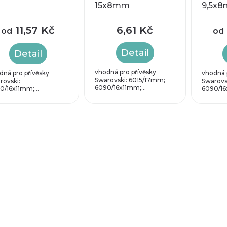
15x8mm
9,5x
11,57 Kč
6,61 Kč
od
od
Detail
Detail
vhodná pro přívěsky
dná pro přívěsky
vhodná 
Swarovski: 6015/17mm;
rovski:
Swarovs
6090/16x11mm;...
0/16x11mm;...
6090/16x