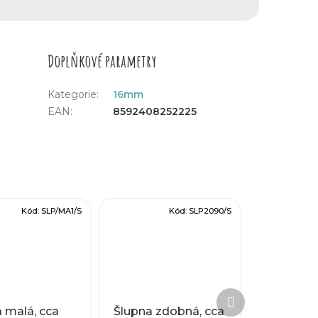
Doplňkové parametry
Kategorie
:
16mm
EAN
:
8592408252225
Kód:
SLP/MA1/S
Kód:
SLP2090/S
Další
produkt
 malá, cca
Šlupna zdobná, cca