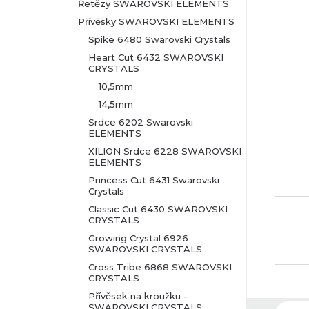
t
Řetězy SWAROVSKI ELEMENTS
Přívěsky SWAROVSKI ELEMENTS
r
Spike 6480 Swarovski Crystals
Heart Cut 6432 SWAROVSKI
a
CRYSTALS
10,5mm
n
14,5mm
n
Srdce 6202 Swarovski
ELEMENTS
XILION Srdce 6228 SWAROVSKI
í
ELEMENTS
Princess Cut 6431 Swarovski
p
Crystals
Classic Cut 6430 SWAROVSKI
a
CRYSTALS
Growing Crystal 6926
n
SWAROVSKI CRYSTALS
Cross Tribe 6868 SWAROVSKI
e
CRYSTALS
Přívěsek na kroužku -
SWAROVSKI CRYSTALS