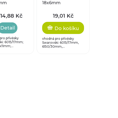
8mm
18x6mm
14,88 Kč
19,01 Kč
Detail
Do košíku
pro přívěsky
vhodná pro přívěsky
ki: 6015/17mm;
Swarovski: 6015/17mm,
11mm;...
6150/30mm,...