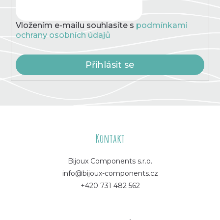
Vložením e-mailu souhlasíte s
podmínkami
ochrany osobních údajů
Přihlásit se
Z
á
Kontakt
p
Bijoux Components s.r.o.
info@bijoux-components.cz
a
+420 731 482 562
t