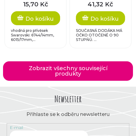
0,181g/1ks
15,70 Kč
41,32 Kč
Do košíku
Do košíku
vhodná pro přívěsek
SOUČASNÁ DODÁKA MÁ
Swarovski: 6744/14mm,
OČKO OTOČENÉ O 90
6015/17mm,...
STUPŇŮ. ...
Zobrazit všechny související
produkty
Newsletter
Přihlaste se k odběru newsletteru
E-mail