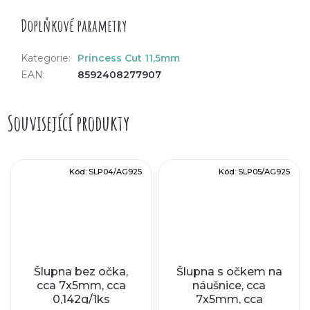
Doplňkové parametry
Kategorie
:
Princess Cut 11,5mm
EAN
:
8592408277907
Související produkty
Kód:
SLP04/AG925
Kód:
SLP05/AG925
Šlupna bez očka,
Šlupna s očkem na
cca 7x5mm, cca
náušnice, cca
0,142g/1ks
7x5mm, cca