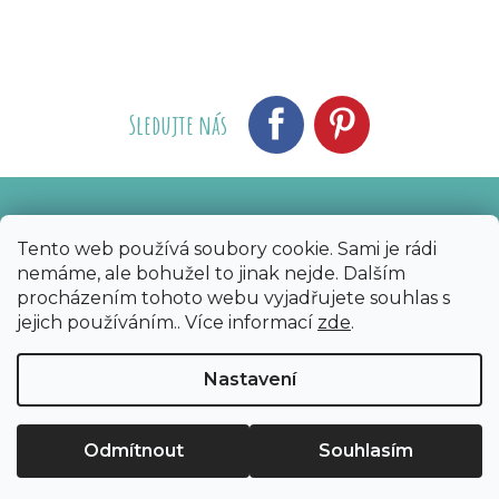
Sledujte nás
Vytvořil Shoptet
Nakódoval eshopGuru
|
Tento web používá soubory cookie. Sami je rádi
nemáme, ale bohužel to jinak nejde. Dalším
Copyright 2026
Bijoux Components - Svět
procházením tohoto webu vyjadřujete souhlas s
korálků
. Všechna práva vyhrazena.
Upravit
jejich používáním.. Více informací
zde
.
nastavení cookies
Nastavení
Odmítnout
Souhlasím
Sleva 50 Kč na první nákup?​
Ano
Ne