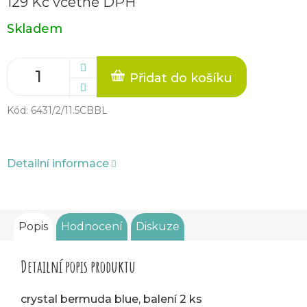
129 Kč včetně DPH
Měrná
Skladem
cena:
Přidat do košíku
Kód:
6431/2/11.5CBBL
Detailní informace
Popis
Hodnocení
Diskuze
Detailní popis produktu
crystal bermuda blue, balení 2 ks