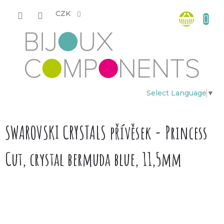
Přejít
Nákup
na
CZK
obsah
košík
Select Language
▼
SWAROVSKI CRYSTALS přívěsek - Princess
Cut, crystal bermuda blue, 11,5mm