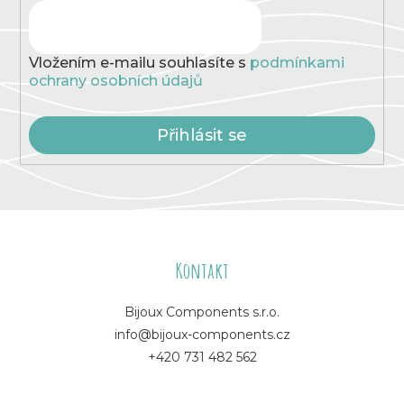
Vložením e-mailu souhlasíte s
podmínkami
ochrany osobních údajů
Přihlásit se
Z
á
Kontakt
p
Bijoux Components s.r.o.
info@bijoux-components.cz
a
+420 731 482 562
t