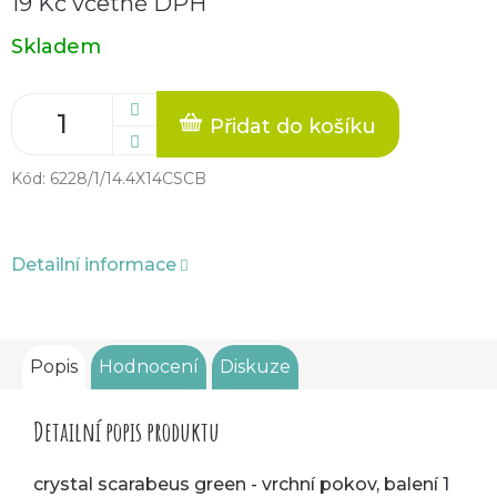
19 Kč včetně DPH
Měrná
Skladem
cena:
Přidat do košíku
Kód:
6228/1/14.4X14CSCB
Detailní informace
Popis
Hodnocení
Diskuze
Detailní popis produktu
crystal scarabeus green - vrchní pokov, balení 1