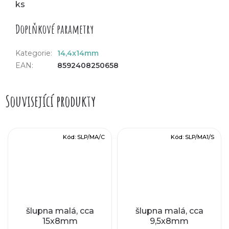
ks
Doplňkové parametry
Kategorie
:
14,4x14mm
EAN
:
8592408250658
Související produkty
Kód:
SLP/MA/C
Kód:
SLP/MA1/S
šlupna malá, cca
šlupna malá, cca
15x8mm
9,5x8mm