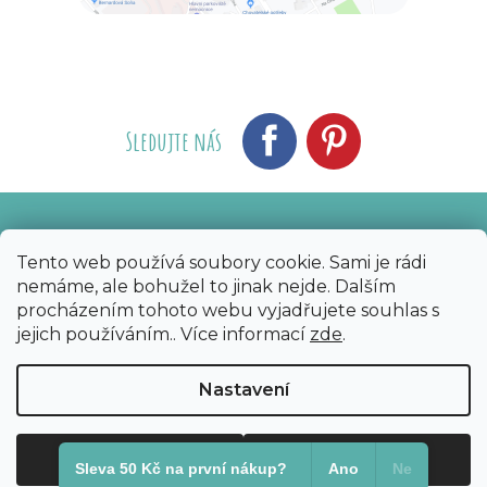
Sledujte nás
Vytvořil Shoptet
Nakódoval eshopGuru
|
Tento web používá soubory cookie. Sami je rádi
nemáme, ale bohužel to jinak nejde. Dalším
Copyright 2026
Bijoux Components - Svět
procházením tohoto webu vyjadřujete souhlas s
korálků
. Všechna práva vyhrazena.
Upravit
jejich používáním.. Více informací
zde
.
nastavení cookies
Nastavení
Odmítnout
Souhlasím
Sleva 50 Kč na první nákup?​
Ano
Ne