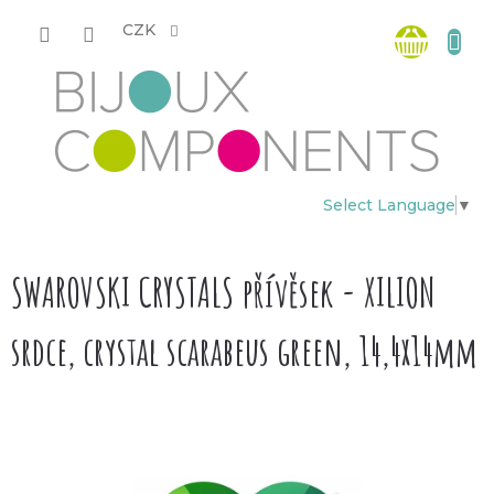
Přejít
Nákup
na
CZK
obsah
košík
Select Language
▼
SWAROVSKI CRYSTALS přívěsek - XILION
srdce, crystal scarabeus green, 14,4x14mm