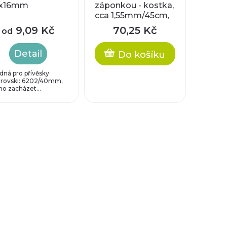
x16mm
záponkou - kostka,
cca 1,55mm/45cm,
+ prodlužovací
9,09 Kč
70,25 Kč
od
řetízek cca
2mm/5cm
Detail
Do košíku
dná pro přívěsky
rovski: 6202/40mm;
no zacházet...