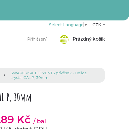
Select Language
▼
CZK
Nákupní
Prázdný košík
Přihlášení
košík
SWAROVSKI ELEMENTS přívěsek - Helios,
crystal CAL P, 30mm
CAL P, 30mm
1,89 Kč
/ bal