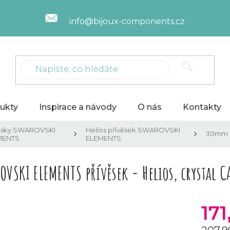
info@bijoux-components.cz
ukty
Inspirace a návody
O nás
Kontakty
ěsky SWAROVSKI
Helios přívěsek SWAROVSKI
30mm
MENTS
ELEMENTS
OVSKI ELEMENTS přívěsek - Helios, crystal 
17