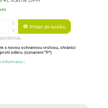
9 Kč včetně DPH
dem
Přidat do košíku
40/1/30CCAL
ek s novou ochrannou vrstvou, chránící
proti oděru. (označení "P")
ní informace