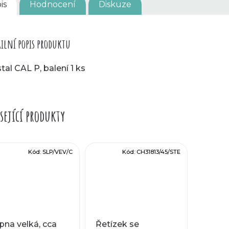
is
Hodnocení
Diskuze
ilní popis produktu
stal CAL P, balení 1 ks
sející produkty
Kód:
SLP/VEV/C
Kód:
CH31813/45/STE
pna velká, cca
Řetízek se