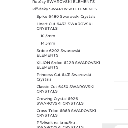
t
Řetězy SWAROVSKI ELEMENTS
Přívěsky SWAROVSKI ELEMENTS
r
Spike 6480 Swarovski Crystals
Heart Cut 6432 SWAROVSKI
a
CRYSTALS
10,5mm
n
14,5mm
n
Srdce 6202 Swarovski
ELEMENTS
XILION Srdce 6228 SWAROVSKI
í
ELEMENTS
Princess Cut 6431 Swarovski
p
Crystals
Classic Cut 6430 SWAROVSKI
a
CRYSTALS
Growing Crystal 6926
n
SWAROVSKI CRYSTALS
Cross Tribe 6868 SWAROVSKI
e
CRYSTALS
Přívěsek na kroužku -
SWAROVSKI CRYSTALS