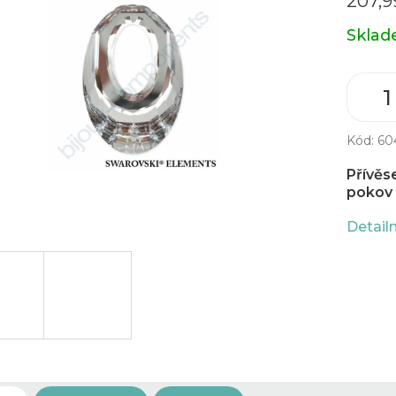
207,9
Měrná
Skla
cena:
Kód:
60
Přívěs
pokov 
Detail