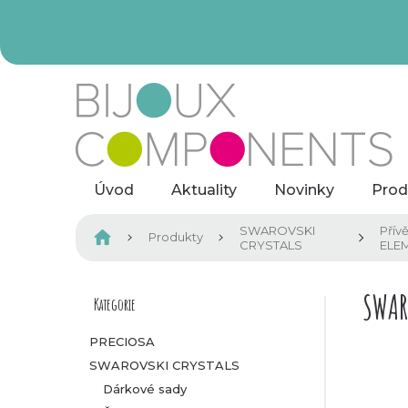
Přejít
na
obsah
Úvod
Aktuality
Novinky
Prod
SWAROVSKI
Přív
Domů
Produkty
CRYSTALS
ELE
P
SWAR
Kategorie
Přeskočit
kategorie
o
PRECIOSA
SWAROVSKI CRYSTALS
s
Dárkové sady