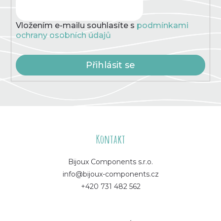
Vložením e-mailu souhlasíte s
podmínkami
ochrany osobních údajů
Přihlásit se
Z
á
Kontakt
p
Bijoux Components s.r.o.
info@bijoux-components.cz
a
+420 731 482 562
t