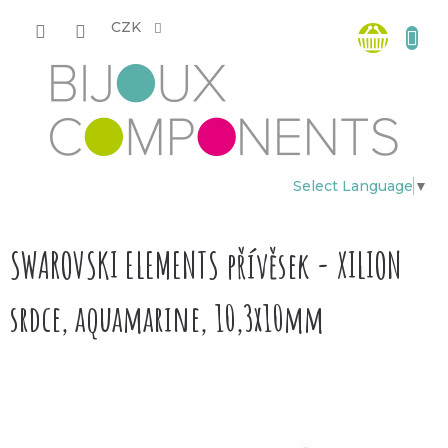
Přejít
Nákup
na
CZK
obsah
košík
Select Language
▼
SWAROVSKI ELEMENTS přívěsek - XILION
srdce, aquamarine, 10,3x10mm