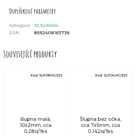
Doplňkové parametry
Kategorie
:
10,3x10mm
EAN
:
8592408163736
Související produkty
Kód:
SLP08/AG925
Kód:
SLP04/AG925
šlupna malá,
Šlupna bez očka,
10x2mm, cca
cca 7x5mm, cca
0,28g/1ks
0,142g/1ks