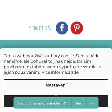
Sledujte nás
Vytvořil Shoptet
Nakódoval eshopGuru
|
Tento web používá soubory cookie. Sami je rádi
nemáme, ale bohužel to jinak nejde. Dalším
Copyright 2026
Bijoux Components - Svět
procházením tohoto webu vyjadřujete souhlas s
korálků
. Všechna práva vyhrazena.
Upravit
jejich používáním.. Více informací
zde
.
nastavení cookies
Nastavení
Odmítnout
Souhlasím
Sleva 50 Kč na první nákup?​
Ano
Ne