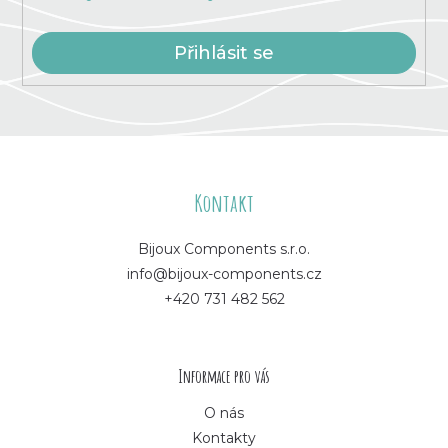
Přihlásit se
Z
á
Kontakt
p
Bijoux Components s.r.o.
info@bijoux-components.cz
a
+420 731 482 562
t
í
Informace pro vás
O nás
Kontakty