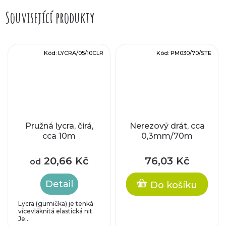
Související produkty
Kód:
LYCRA/05/10CLR
Kód:
PM030/70/STE
Pružná lycra, čirá,
Nerezový drát, cca
cca 10m
0,3mm/70m
20,66 Kč
76,03 Kč
od
Detail
Do košíku
Lycra (gumička) je tenká
vícevláknitá elastická nit.
Je...