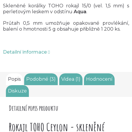
Skleněné korálky TOHO rokajl 15/0 (vel. 1,5 mm) s
perleťovým leskem v odstínu
Aqua
.
Průtah 0,5 mm umožňuje opakované provlékání,
balení o hmotnosti 5 g obsahuje přibližně 1 200 ks.
Detailní informace
Popis
Podobné (3)
Videa (1)
Hodnocení
Diskuze
Detailní popis produktu
Rokajl TOHO Ceylon - skleněné