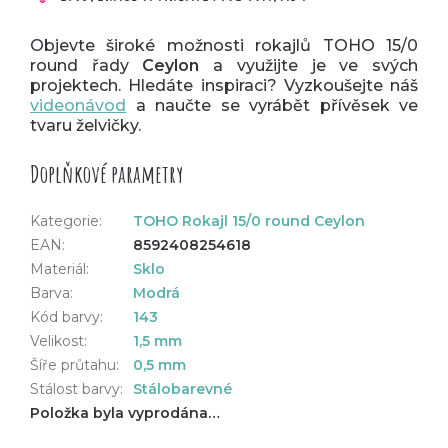
Objevte široké možnosti rokajlů TOHO 15/0
round řady
Ceylon
a využijte je ve svých
projektech. Hledáte inspiraci? Vyzkoušejte náš
videonávod
a naučte se vyrábět přívěsek ve
tvaru želvičky.
Doplňkové parametry
Kategorie
:
TOHO Rokajl 15/0 round Ceylon
EAN
:
8592408254618
Materiál
:
Sklo
Barva
:
Modrá
Kód barvy
:
143
Velikost
:
1,5 mm
Šíře průtahu
:
0,5 mm
Stálost barvy
:
Stálobarevné
Položka byla vyprodána…