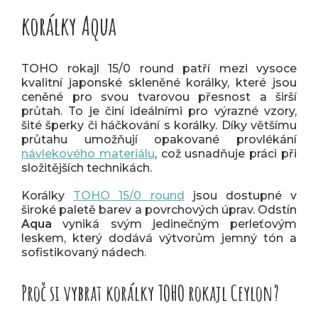
korálky Aqua
TOHO rokajl 15/0 round patří mezi vysoce
kvalitní japonské skleněné korálky, které jsou
ceněné pro svou tvarovou přesnost a širší
průtah. To je činí ideálními pro výrazné vzory,
šité šperky či háčkování s korálky. Díky většímu
průtahu umožňují opakované provlékání
návlekového materiálu
, což usnadňuje práci při
složitějších technikách.
Korálky
TOHO 15/0 round
jsou dostupné v
široké paletě barev a povrchových úprav. Odstín
Aqua
vyniká svým jedinečným perleťovým
leskem, který dodává výtvorům jemný tón a
sofistikovaný nádech.
Proč si vybrat korálky TOHO rokajl Ceylon?