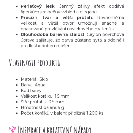
Perleťový lesk
: Jemný zářivý efekt dodává
šperkům jedinečný vzhled a eleganci.
Precizní tvar a větší průtah
: Rovnoměrná
velikost a větší otvor umožňují snadné a
opakované provlékání návlekového materiálu.
Dlouhodobá barevná stálost
: Ceylon povrchová
úprava zajišťuje, že barva zůstane sytá a odolná i
po dlouhodobém nošení.
Vlastnosti produktu
Materiál: Sklo
Barva: Aqua
Kód barvy:
Velikost korálku: 1,5 mm
Šíře průtahu: 0,5 mm
Hmotnost balení: 5 g
Počet korálků v balení: přibližně 1 200 ks
Inspirace a kreativní nápady