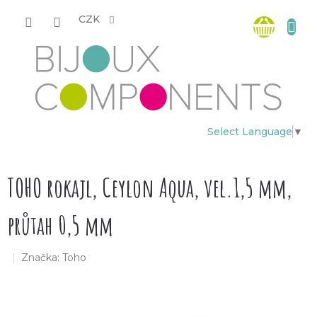
Přejít
Nákup
na
CZK
obsah
košík
Select Language
▼
TOHO rokajl, Ceylon Aqua, vel.1,5 mm,
průtah 0,5 mm
Značka:
Toho