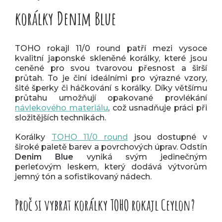
korálky Denim Blue
TOHO rokajl 11/0 round patří mezi vysoce
kvalitní japonské skleněné korálky, které jsou
ceněné pro svou tvarovou přesnost a širší
průtah. To je činí ideálními pro výrazné vzory,
šité šperky či háčkování s korálky. Díky většímu
průtahu umožňují opakované provlékání
návlekového materiálu
, což usnadňuje práci při
složitějších technikách.
Korálky
TOHO 11/0 round
jsou dostupné v
široké paletě barev a povrchových úprav. Odstín
Denim Blue
vyniká svým jedinečným
perleťovým leskem, který dodává výtvorům
jemný tón a sofistikovaný nádech.
Proč si vybrat korálky TOHO rokajl Ceylon?