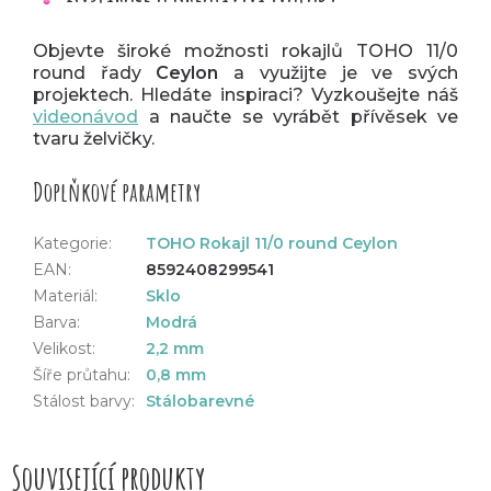
Objevte široké možnosti rokajlů TOHO 11/0
round řady
Ceylon
a využijte je ve svých
projektech. Hledáte inspiraci? Vyzkoušejte náš
videonávod
a naučte se vyrábět přívěsek ve
tvaru želvičky.
Doplňkové parametry
Kategorie
:
TOHO Rokajl 11/0 round Ceylon
EAN
:
8592408299541
Materiál
:
Sklo
Barva
:
Modrá
Velikost
:
2,2 mm
Šíře průtahu
:
0,8 mm
Stálost barvy
:
Stálobarevné
Související produkty