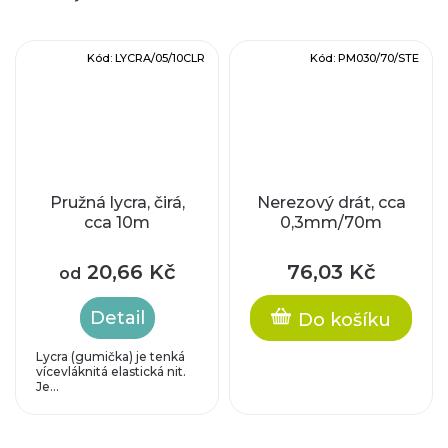
Kód:
LYCRA/05/10CLR
Kód:
PM030/70/STE
Pružná lycra, čirá,
Nerezový drát, cca
cca 10m
0,3mm/70m
20,66 Kč
76,03 Kč
od
Detail
Do košíku
Lycra (gumička) je tenká
vícevláknitá elastická nit.
Je...