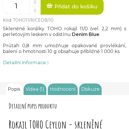
Přidat do košíku
Kód:
TOHO11/R/CEDB/10
Skleněné korálky TOHO rokajl 11/0 (vel. 2,2 mm) s
perleťovým leskem v odstínu
Denim Blue
.
Průtah 0,8 mm umožňuje opakované provlékání,
balení o hmotnosti 10 g obsahuje přibližně 1 000 ks.
Detailní informace
Popis
Videa (1)
Hodnocení
Diskuze
Detailní popis produktu
Rokajl TOHO Ceylon - skleněné