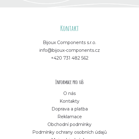
Z
á
Kontakt
p
Bijoux Components s.r.o.
info@bijoux-components.cz
a
+420 731 482 562
t
í
Informace pro vás
O nás
Kontakty
Doprava a platba
Reklamace
Obchodní podmínky
Podmínky ochrany osobních údajů