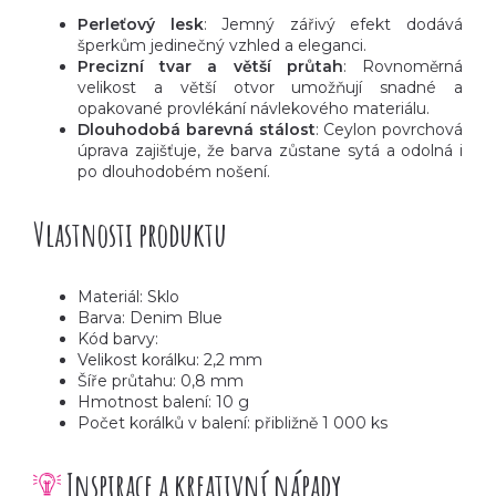
Perleťový lesk
: Jemný zářivý efekt dodává
šperkům jedinečný vzhled a eleganci.
Precizní tvar a větší průtah
: Rovnoměrná
velikost a větší otvor umožňují snadné a
opakované provlékání návlekového materiálu.
Dlouhodobá barevná stálost
: Ceylon povrchová
úprava zajišťuje, že barva zůstane sytá a odolná i
po dlouhodobém nošení.
Vlastnosti produktu
Materiál: Sklo
Barva: Denim Blue
Kód barvy:
Velikost korálku: 2,2 mm
Šíře průtahu: 0,8 mm
Hmotnost balení: 10 g
Počet korálků v balení: přibližně 1 000 ks
Inspirace a kreativní nápady