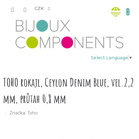
Přejít
Nákup
na
CZK
obsah
košík
Select Language
▼
TOHO rokajl, Ceylon Denim Blue, vel.2,2
mm, průtah 0,8 mm
Značka:
Toho