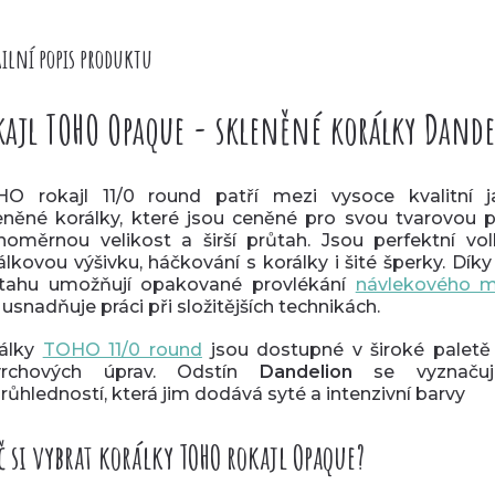
ilní popis produktu
kajl TOHO Opaque - skleněné korálky Dand
O rokajl 11/0 round patří mezi vysoce kvalitní 
eněné korálky, které jsou ceněné pro svou tvarovou p
noměrnou velikost a širší průtah. Jsou perfektní vo
álkovou výšivku, háčkování s korálky i šité šperky. Dík
tahu umožňují opakované provlékání
návlekového m
 usnadňuje práci při složitějších technikách.
álky
TOHO 11/0 round
jsou dostupné v široké paletě
vrchových úprav. Odstín
Dandelion
se vyznačuj
růhledností, která jim dodává syté a intenzivní barvy
č si vybrat korálky TOHO rokajl Opaque?