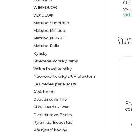
Obj
WIBEDUO®
vyu
vid
VEXOLO®
Matubo Superduo
Matubo Miniduo
Souvi
Matubo NIB-BIT
Matubo Rulla
Kytičky
Skleněné korálky, ramš
Velkodírové korálky
Neonové korálky s UV efektem
Les perles par Puca®
AVA beads
Dvoudírkové Tile
Pru
Silky Beads - Star
cc
Dvoudírkové Bricks
Pyramida Beadstud
Přesýpací hodiny