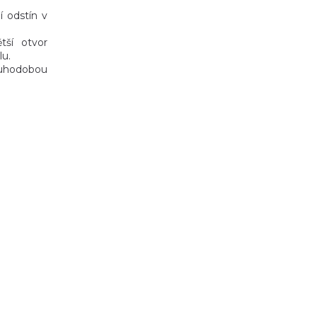
í odstín v
tší otvor
lu.
louhodobou