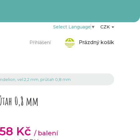
Select Language
▼
CZK
Nákupní
Prázdný košík
Přihlášení
košík
delion, vel.2,2 mm, průtah 0,8 mm
růtah 0,8 mm
,58 Kč
/ balení