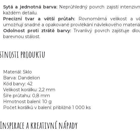
Sytá a jednotná barva:
Neprůhledný povrch zajistí intenzivn
každém detailu.
Precizní tvar a větší průtah:
Rovnoměrná velikost a vě
umožňují snadné a opakované provlékání návlekového materiá
Odolnost proti ztrátě barvy:
Trvanlivý povrch zajišťuje d
barevnou stálost.
stnosti produktu
Materiál: Sklo
Barva: Dandelion
Kód barvy: 42
Velikost korálku: 2,2 mm
Šíře průtahu: 0,8 mm
Hmotnost balení: 10 g
Počet korálků v balení: přibližně 1 000 ks
Inspirace a kreativní nápady