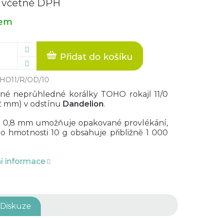
 včetně DPH
dem
Přidat do košíku
HO11/R/OD/10
né neprůhledné korálky TOHO rokajl 11/0
,2 mm) v odstínu
Dandelion
.
 0,8 mm umožňuje opakované provlékání,
 o hmotnosti 10 g obsahuje přibližně 1 000
ní informace
Diskuze