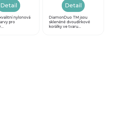
Detail
Detail
valitní nylonová
DiamonDuo TM jsou
barvy pro
skleněné dvoudírkové
...
korálky ve tvaru...