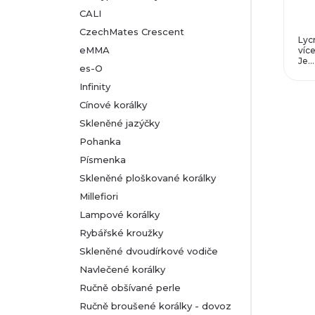
CALI
CzechMates Crescent
Lyc
eMMA
více
Je...
es-O
Infinity
Cínové korálky
Skleněné jazýčky
Pohanka
Písmenka
Skleněné ploškované korálky
Millefiori
Lampové korálky
Rybářské kroužky
Skleněné dvoudírkové vodiče
Navlečené korálky
Ručně obšívané perle
Ručně broušené korálky - dovoz