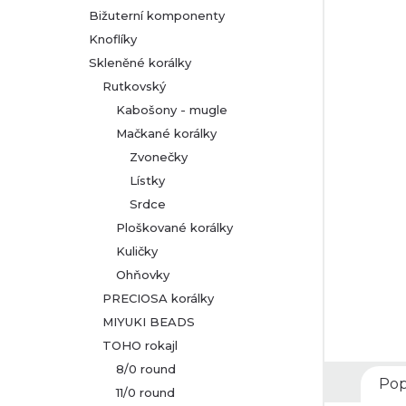
Bižuterní komponenty
r
Knoflíky
Skleněné korálky
a
Rutkovský
n
Kabošony - mugle
Mačkané korálky
n
Zvonečky
Lístky
í
Srdce
p
Ploškované korálky
Kuličky
a
Ohňovky
PRECIOSA korálky
n
MIYUKI BEADS
TOHO rokajl
e
8/0 round
Pop
l
11/0 round