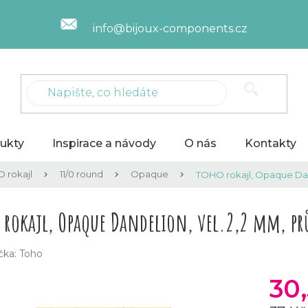
info@bijoux-components.cz
ukty
Inspirace a návody
O nás
Kontakty
 rokajl
11/0 round
Opaque
TOHO rokajl, Opaque Dan
 rokajl, Opaque Dandelion, vel.2,2 mm, p
čka:
Toho
30