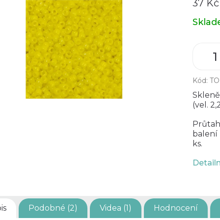
37 Kč
Měrná
Skla
cena:
Kód:
TO
Skleně
(vel. 2
Průtah
balení
ks.
Detail
is
Podobné (2)
Videa (1)
Hodnocení