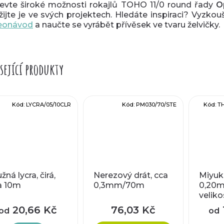
evte široké možnosti rokajlů TOHO 11/0 round řady
O
žijte je ve svých projektech. Hledáte inspiraci? Vyzkou
eonávod
a naučte se vyrábět přívěsek ve tvaru želvičky.
sející produkty
Kód:
LYCRA/05/10CLR
Kód:
PM030/70/STE
Kód:
T
žná lycra, čirá,
Nerezový drát, cca
Miyuki
a 10m
0,3mm/70m
0,20
veliko
20,66 Kč
76,03 Kč
od
od