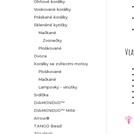
Ohňové korálky
Voskované korálky
Práskané korálky
Skleněné kytičky
Mačkané
Zvonečky
Ploškované
Vla
Ovoce
Korálky se zvířecími motivy
Ploškované
Mačkané
Lampovky - vinutky
Srdíčka
DIAMONDUO™
DIAMONDUO™ MINI
Arrow®
TANGO Bead
ZOLIDUO