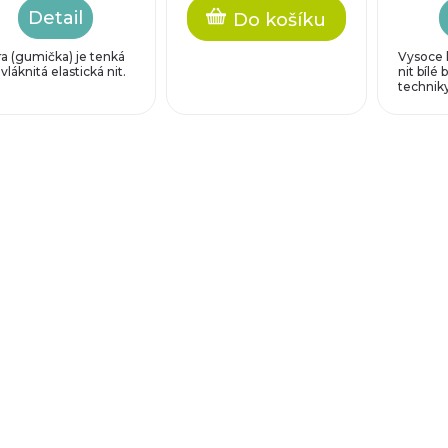
Detail
Do košíku
ra (gumička) je tenká
Vysoce k
vláknitá elastická nit.
nit bílé 
techniky