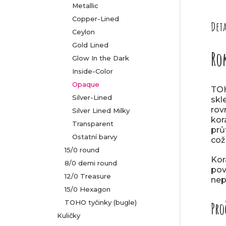
Metallic
Copper-Lined
Deta
Ceylon
Gold Lined
Ro
Glow In the Dark
Inside-Color
Opaque
TOH
Silver-Lined
skl
rov
Silver Lined Milky
kor
Transparent
prů
Ostatní barvy
což
15/0 round
Kor
8/0 demi round
po
12/0 Treasure
nep
15/0 Hexagon
TOHO tyčinky (bugle)
Pro
Kuličky