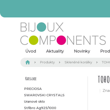
Přejít
na
obsah
Úvod
Aktuality
Novinky
Prod
Domů
Produkty
Skleněné korálky
TOHO
P
TOHO
Kategorie
Přeskočit
kategorie
o
PRECIOSA
Zna
SWAROVSKI CRYSTALS
s
Uranové sklo
t
Stříbro Ag925/1000