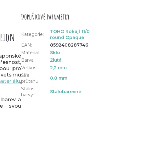
Doplňkové parametry
TOHO Rokajl 11/0
elion
Kategorie
:
round Opaque
EAN
:
8592408287746
Materiál
:
Sklo
japonské
Barva
:
Žlutá
řesnost,
Velikost
:
2,2 mm
lbou pro
y většímu
Šíře
0,8 mm
ateriálu
,
průtahu
:
Stálost
Stálobarevné
barvy
:
 barev a
e svou