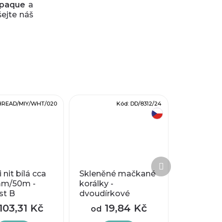
paque
a
šejte náš
HREAD/MIY/WHT/020
Kód:
DD/8312/24
český výrobek
Další
produkt
 nit bílá cca
Skleněné mačkané
mm/50m -
korálky -
st B
dvoudírkové
DIAMONDUO™
103,31 Kč
19,84 Kč
od
5x8mm - žluté