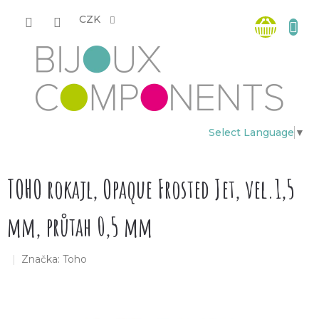
Přejít
Nákup
na
CZK
obsah
košík
Select Language
▼
TOHO rokajl, Opaque Frosted Jet, vel.1,5
mm, průtah 0,5 mm
Značka:
Toho