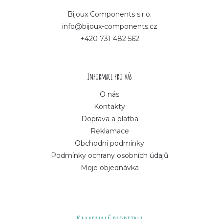
p
Bijoux Components s.r.o.
info@bijoux-components.cz
a
+420 731 482 562
t
í
Informace pro vás
O nás
Kontakty
Doprava a platba
Reklamace
Obchodní podmínky
Podmínky ochrany osobních údajů
Moje objednávka