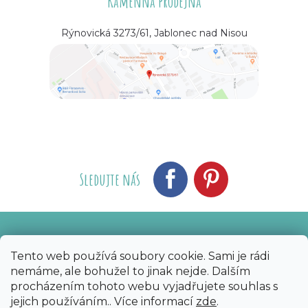
Kamenná prodejna
Rýnovická 3273/61, Jablonec nad Nisou
Sledujte nás
Vytvořil Shoptet
Nakódoval eshopGuru
|
Tento web používá soubory cookie. Sami je rádi
nemáme, ale bohužel to jinak nejde. Dalším
Copyright 2026
Bijoux Components - Svět
procházením tohoto webu vyjadřujete souhlas s
korálků
. Všechna práva vyhrazena.
Upravit
jejich používáním.. Více informací
zde
.