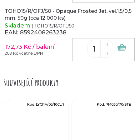
TOHO15/R/OFJ/50 - Opaque Frosted Jet, vel.1,5/0,5
mm, 50g (cca 12 000 ks)
Skladem
| TOHO15/R/OFJ/50
EAN:
8592408263238
172,73 Kč
/ balení
Do
koš
209 Kč včetně DPH
Související produkty
Kód:
LYCRA/05/10CLR
Kód:
PM030/70/STE