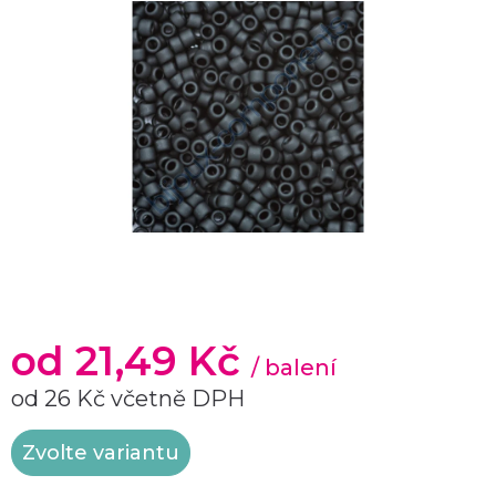
od
21,49 Kč
/ balení
od
26 Kč
včetně DPH
Měrná
Zvolte variantu
cena: