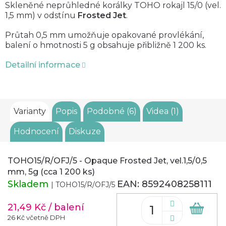
Skleněné neprůhledné korálky TOHO rokajl 15/0 (vel.
1,5 mm) v odstínu
Frosted Jet
.
Průtah 0,5 mm umožňuje opakované provlékání,
balení o hmotnosti 5 g obsahuje přibližně 1 200 ks.
Detailní informace
Varianty
Popis
Podobné (6)
Videa (1)
Hodnocení
Diskuze
TOHO15/R/OFJ/5 - Opaque Frosted Jet, vel.1,5/0,5
mm, 5g (cca 1 200 ks)
Skladem
EAN:
8592408258111
| TOHO15/R/OFJ/5
21,49 Kč
/ balení
Do
koš
26 Kč včetně DPH