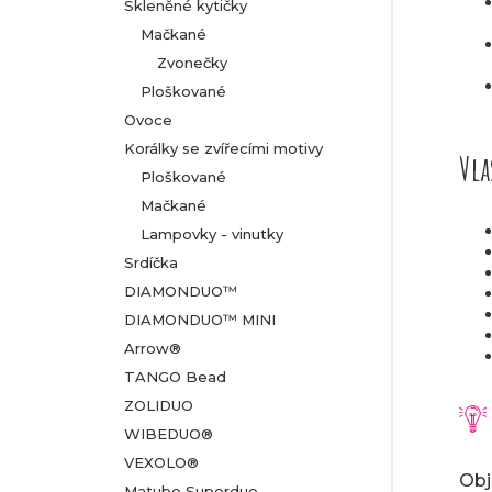
Skleněné kytičky
Mačkané
Zvonečky
Ploškované
Ovoce
Korálky se zvířecími motivy
Vla
Ploškované
Mačkané
Lampovky - vinutky
Srdíčka
DIAMONDUO™
DIAMONDUO™ MINI
Arrow®
TANGO Bead
ZOLIDUO
WIBEDUO®
VEXOLO®
Obj
Matubo Superduo