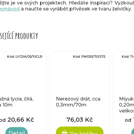
žijte je ve svých projektech. Hledáte inspiraci? Vyzkou
eonávod
a naučte se vyrábět přívěsek ve tvaru želvičky.
sející produkty
Kód:
LYCRA/05/10CLR
Kód:
PM030/70/STE
Kód:
T
žná lycra, čirá,
Nerezový drát, cca
Miyuki
a 10m
0,3mm/70m
0,20
veliko
20,66 Kč
76,03 Kč
od
od
Detail
Do košíku