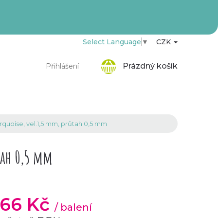
Select Language
▼
CZK
Nákupní
Prázdný košík
Přihlášení
košík
quoise, vel.1,5 mm, průtah 0,5 mm
tah 0,5 mm
,66 Kč
/ balení