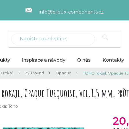
info@bijoux-components.cz
ukty
Inspirace a návody
O nás
Kontakty
 rokajl
15/0 round
Opaque
TOHO rokajl, Opaque Tur
 rokajl, Opaque Turquoise, vel.1,5 mm, prů
čka:
Toho
20