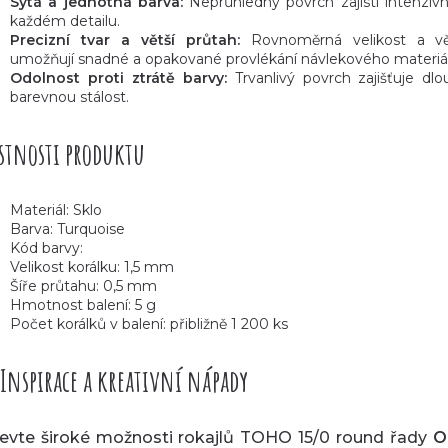
Sytá a jednotná barva:
Neprůhledný povrch zajistí intenzivn
každém detailu.
Precizní tvar a větší průtah:
Rovnoměrná velikost a vě
umožňují snadné a opakované provlékání návlekového materiá
Odolnost proti ztrátě barvy:
Trvanlivý povrch zajišťuje d
barevnou stálost.
stnosti produktu
Materiál: Sklo
Barva: Turquoise
Kód barvy:
Velikost korálku: 1,5 mm
Šíře průtahu: 0,5 mm
Hmotnost balení: 5 g
Počet korálků v balení: přibližně 1 200 ks
Inspirace a kreativní nápady
evte široké možnosti rokajlů TOHO 15/0 round řady
O