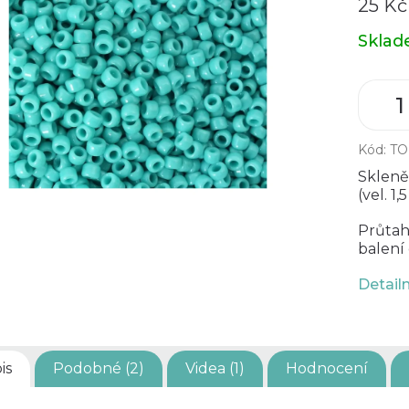
25 Kč
Měrná
Skla
cena:
Kód:
TO
Skleně
(vel. 1
Průtah
balení 
Detail
is
Podobné (2)
Videa (1)
Hodnocení