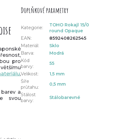
Doplňkové parametry
TOHO Rokajl 15/0
oise
Kategorie
:
round Opaque
EAN
:
8592408262545
Materiál
:
Sklo
japonské
Barva
:
Modrá
řesnost,
Kód
lbou pro
55
barvy
:
y většímu
ateriálu
,
Velikost
:
1,5 mm
Šíře
0,5 mm
průtahu
:
 barev a
Stálost
Stálobarevné
je svou
barvy
: