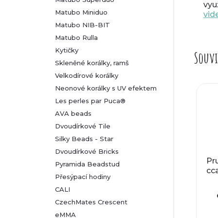
vyu
Matubo Miniduo
vid
Matubo NIB-BIT
Matubo Rulla
Kytičky
Souvi
Skleněné korálky, ramš
Velkodírové korálky
Neonové korálky s UV efektem
Les perles par Puca®
AVA beads
Dvoudírkové Tile
Silky Beads - Star
Dvoudírkové Bricks
Pru
Pyramida Beadstud
cc
Přesýpací hodiny
CALI
CzechMates Crescent
eMMA