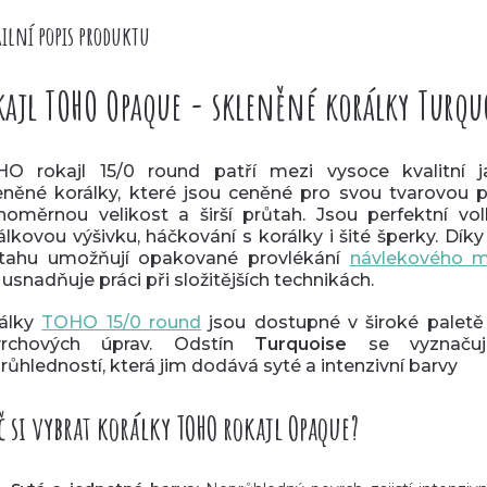
ilní popis produktu
kajl TOHO Opaque - skleněné korálky Turqu
O rokajl 15/0 round patří mezi vysoce kvalitní 
eněné korálky, které jsou ceněné pro svou tvarovou p
noměrnou velikost a širší průtah. Jsou perfektní vo
álkovou výšivku, háčkování s korálky i šité šperky. Dík
tahu umožňují opakované provlékání
návlekového m
 usnadňuje práci při složitějších technikách.
álky
TOHO 15/0 round
jsou dostupné v široké paletě
vrchových úprav. Odstín
Turquoise
se vyznaču
růhledností, která jim dodává syté a intenzivní barvy
č si vybrat korálky TOHO rokajl Opaque?