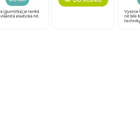
ra (gumička) je tenká
Vysoce k
vláknitá elastická nit.
nit bílé 
techniky