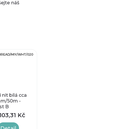
šejte náš
HREAD/MIY/WHT/020
 nit bílá cca
mm/50m -
st B
103,31 Kč
Detail