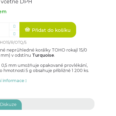
 včetně DPH
dem
Přidat do košíku
HO15/R/OTQ/5
né neprůhledné korálky TOHO rokajl 15/0
,5 mm) v odstínu
Turquoise
.
 0,5 mm umožňuje opakované provlékání,
o hmotnosti 5 g obsahuje přibližně 1 200 ks.
ní informace
Diskuze