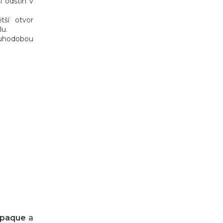
í odstín v
tší otvor
lu.
louhodobou
paque
a