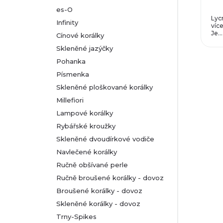
es-O
Lyc
Infinity
více
Je...
Cínové korálky
Skleněné jazýčky
Pohanka
Písmenka
Skleněné ploškované korálky
Millefiori
Lampové korálky
Rybářské kroužky
Skleněné dvoudírkové vodiče
Navlečené korálky
Ručně obšívané perle
Ručně broušené korálky - dovoz
Broušené korálky - dovoz
Skleněné korálky - dovoz
Trny-Spikes