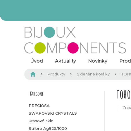
Přejít
na
obsah
Úvod
Aktuality
Novinky
Prod
Domů
Produkty
Skleněné korálky
TOHO
P
TOHO
Kategorie
Přeskočit
kategorie
o
PRECIOSA
Zna
SWAROVSKI CRYSTALS
s
Uranové sklo
t
Stříbro Ag925/1000