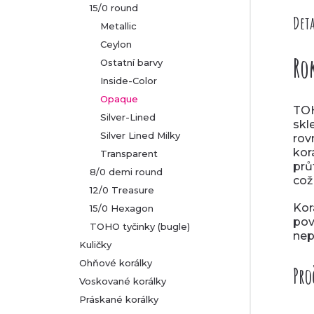
15/0 round
Deta
Metallic
Ceylon
Ro
Ostatní barvy
Inside-Color
Opaque
TOH
Silver-Lined
skl
Silver Lined Milky
rov
kor
Transparent
prů
8/0 demi round
což
12/0 Treasure
Kor
15/0 Hexagon
po
TOHO tyčinky (bugle)
nep
Kuličky
Ohňové korálky
Pro
Voskované korálky
Práskané korálky