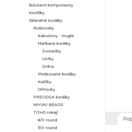
Bižuterní komponenty
r
Knoflíky
Skleněné korálky
a
Rutkovský
n
Kabošony - mugle
Mačkané korálky
n
Zvonečky
Lístky
í
Srdce
p
Ploškované korálky
Kuličky
a
Ohňovky
PRECIOSA korálky
n
MIYUKI BEADS
TOHO rokajl
e
Pop
8/0 round
l
11/0 round