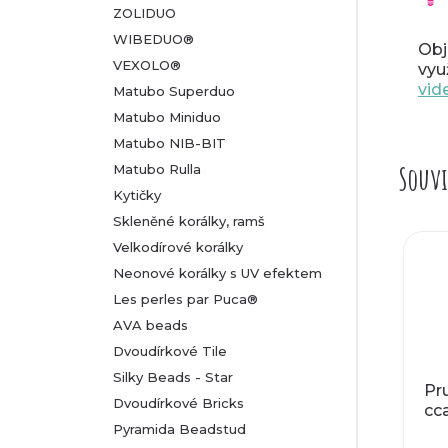
ZOLIDUO
WIBEDUO®
Obj
VEXOLO®
vyu
vid
Matubo Superduo
Matubo Miniduo
Matubo NIB-BIT
Souvi
Matubo Rulla
Kytičky
Skleněné korálky, ramš
Velkodírové korálky
Neonové korálky s UV efektem
Les perles par Puca®
AVA beads
Dvoudírkové Tile
Silky Beads - Star
Pru
Dvoudírkové Bricks
cc
Pyramida Beadstud