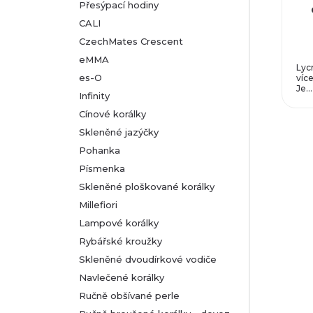
Přesýpací hodiny
CALI
CzechMates Crescent
eMMA
Lyc
es-O
více
Je...
Infinity
Cínové korálky
Skleněné jazýčky
Pohanka
Písmenka
Skleněné ploškované korálky
Millefiori
Lampové korálky
Rybářské kroužky
Skleněné dvoudírkové vodiče
Navlečené korálky
Ručně obšívané perle