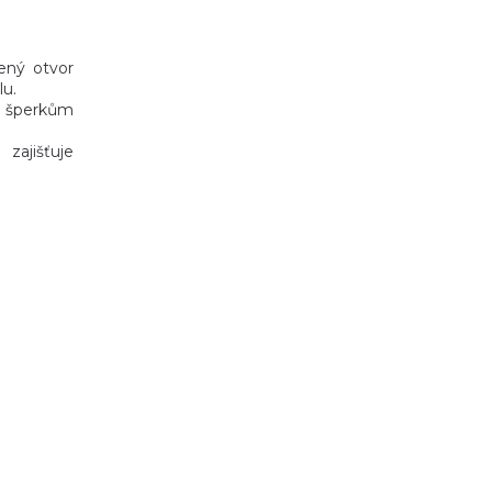
ený otvor
lu.
á šperkům
 zajišťuje