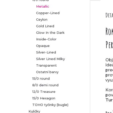
l
Metallic
Copper-Lined
Deta
Ceylon
Gold Lined
Ro
Glow In the Dark
Inside-Color
Pe
Opaque
Silver-Lined
Silver Lined Milky
Obj
ide
Transparent
pre
Ostatní barvy
pro
15/0 round
využ
8/0 demi round
Kor
12/0 Treasure
pov
15/0 Hexagon
Tur
TOHO tyčinky (bugle)
Kuličky