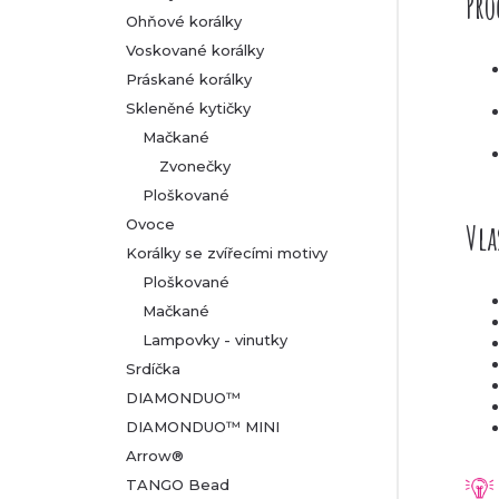
Pro
Ohňové korálky
Voskované korálky
Práskané korálky
Skleněné kytičky
Mačkané
Zvonečky
Ploškované
Ovoce
Vla
Korálky se zvířecími motivy
Ploškované
Mačkané
Lampovky - vinutky
Srdíčka
DIAMONDUO™
DIAMONDUO™ MINI
Arrow®
TANGO Bead