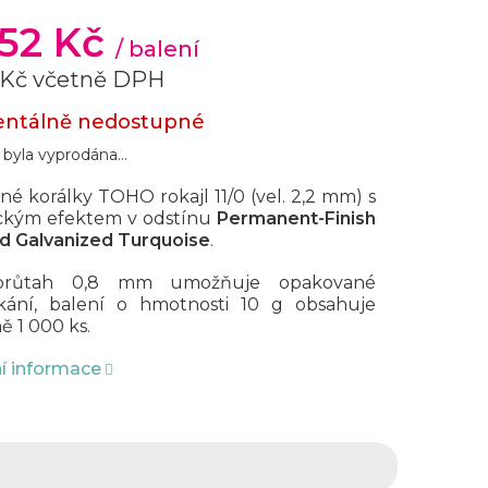
,52 Kč
/ balení
 Kč včetně DPH
ntálně nedostupné
 byla vyprodána…
né korálky TOHO rokajl 11/0 (vel. 2,2 mm) s
ckým efektem v odstínu
Permanent-Finish
d Galvanized Turquoise
.
 průtah 0,8 mm umožňuje opakované
kání, balení o hmotnosti 10 g obsahuje
ně 1 000 ks.
ní informace