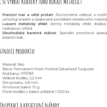
č si vybrat korálky TOHO rokajl
Metallic
?
Precizní tvar a větší průtah
: Rovnoměrná velikost a rozšíř
umožňují snadné a opakované provlékání návlekového materiá
Luxusní metalický efekt
: Jemný metalický efekt dodáv
nadčasový vzhled.
Dlouhodobá barevná stálost
: Speciální povrchová úprava
brilantní lesk.
stnosti produktu
Materiál: Sklo
Barva:
Permanent-Finish Frosted Galvanized Turquoise
Kód barvy: PF578F
Velikost korálku: 2,2 mm
Šíře průtahu: 0,8 mm
Hmotnost balení: 10 g
Počet korálků v balení: přibližně 1 000 ks
Inspirace a kreativní nápady