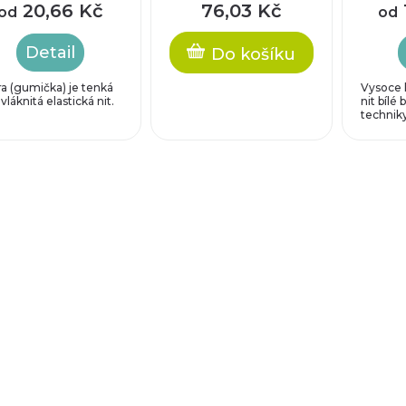
20,66 Kč
76,03 Kč
od
od
Detail
Do košíku
ra (gumička) je tenká
Vysoce k
vláknitá elastická nit.
nit bílé 
techniky