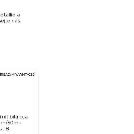
etallic
a
šejte náš
HREAD/MIY/WHT/020
 nit bílá cca
mm/50m -
st B