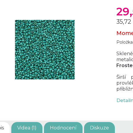
29
35,72
Měrná
Mome
cena:
Položka
Skleně
metali
Froste
Širší
provlé
přibliž
Detail
is
Videa (1)
Hodnocení
Diskuze