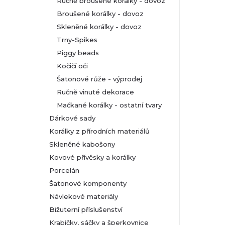
Ručně broušené korálky - dovoz
Broušené korálky - dovoz
Skleněné korálky - dovoz
Trny-Spikes
Piggy beads
Kočičí oči
Šatonové růže - výprodej
Ručně vinuté dekorace
Mačkané korálky - ostatní tvary
Dárkové sady
Korálky z přírodních materiálů
Skleněné kabošony
Kovové přívěsky a korálky
Porcelán
Šatonové komponenty
Návlekové materiály
Bižuterní příslušenství
Krabičky, sáčky a šperkovnice