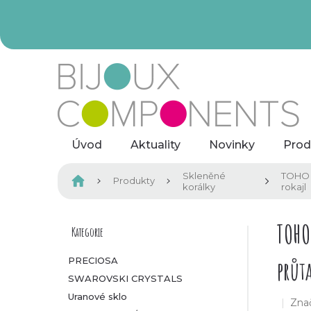
Přejít
na
obsah
Úvod
Aktuality
Novinky
Prod
Skleněné
TOHO
Domů
Produkty
korálky
rokajl
P
TOHO
Kategorie
Přeskočit
kategorie
o
PRECIOSA
průt
SWAROVSKI CRYSTALS
s
Uranové sklo
Zna