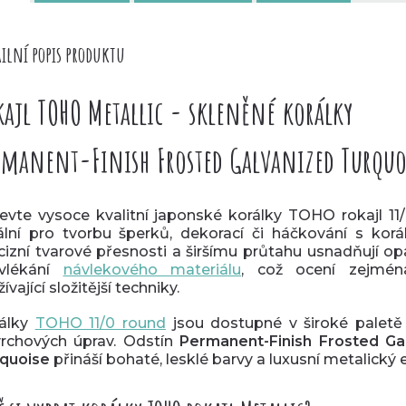
ilní popis produktu
kajl TOHO Metallic - skleněné korálky
rmanent-Finish Frosted Galvanized Turquo
evte vysoce kvalitní japonské korálky TOHO rokajl 11/
ální pro tvorbu šperků, dekorací či háčkování s korál
cizní tvarové přesnosti a širšímu průtahu usnadňují o
vlékání
návlekového materiálu
, což ocení zejmén
ívající složitější techniky.
álky
TOHO 11/0 round
jsou dostupné v široké paletě
rchových úprav. O
dstín
Permanent-Finish Frosted Ga
quoise
přináší bohaté, lesklé barvy a luxusní metalický 