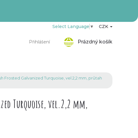
Select Language
▼
CZK
Nákupní
Prázdný košík
Přihlášení
košík
h Frosted Galvanized Turquoise, vel.2,2 mm, průtah
zed Turquoise, vel.2,2 mm,