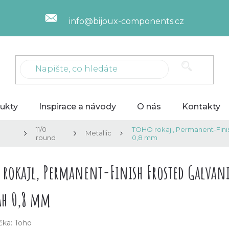
info@bijoux-components.cz
ukty
Inspirace a návody
O nás
Kontakty
11/0
TOHO rokajl, Permanent-Finis
Metallic
round
0,8 mm
 rokajl, Permanent-Finish Frosted Galvani
ah 0,8 mm
čka:
Toho