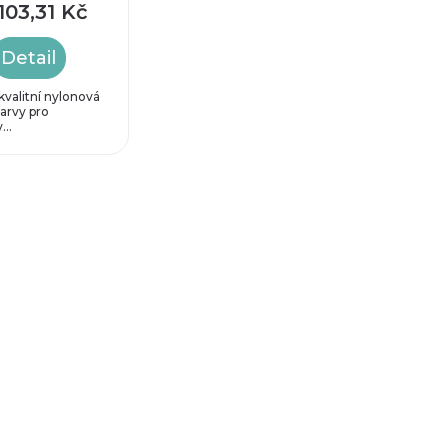
103,31 Kč
Detail
valitní nylonová
barvy pro
...