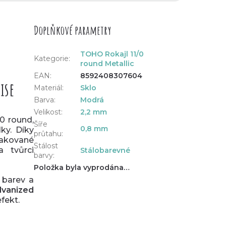
Doplňkové parametry
TOHO Rokajl 11/0
Kategorie
:
round Metallic
EAN
:
8592408307604
ise
Materiál
:
Sklo
Barva
:
Modrá
Velikost
:
2,2 mm
0 round,
Šíře
0,8 mm
ky. Díky
průtahu
:
pakované
Stálost
a tvůrci
Stálobarevné
barvy
:
Položka byla vyprodána…
 barev a
lvanized
efekt.