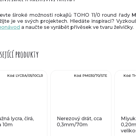
evte široké možnosti rokajlů TOHO 11/0 round řady
M
žijte je ve svých projektech. Hledáte inspiraci? Vyzkou
eonávod
a naučte se vyrábět přívěsek ve tvaru želvičky.
sející produkty
Kód:
LYCRA/05/10CLR
Kód:
PM030/70/STE
Kód:
T
žná lycra, čirá,
Nerezový drát, cca
Miyuki
a 10m
0,3mm/70m
0,20
veliko