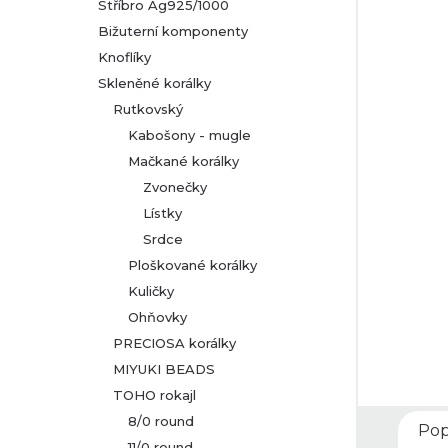
t
Stříbro Ag925/1000
Bižuterní komponenty
r
Knoflíky
Skleněné korálky
a
Rutkovský
n
Kabošony - mugle
Mačkané korálky
n
Zvonečky
Lístky
í
Srdce
p
Ploškované korálky
Kuličky
a
Ohňovky
PRECIOSA korálky
n
MIYUKI BEADS
TOHO rokajl
e
8/0 round
Pop
11/0 round