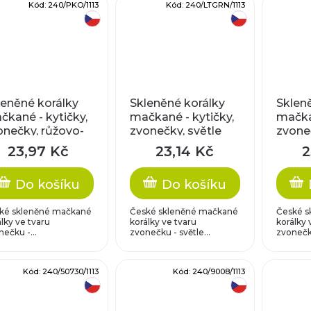
Kód:
240/PKO/1113
Kód:
240/LTGRN/1113
český výrobek
český výrobek
leněné korálky
Skleněné korálky
Sklen
čkané - kytičky,
mačkané - kytičky,
mačkan
onečky, růžovo-
zvonečky, světle
zvoneč
anžové
zelené
růžov
23,97 Kč
23,14 Kč
2
Do košíku
Do košíku
ké skleněné mačkané
České skleněné mačkané
České s
lky ve tvaru
korálky ve tvaru
korálky 
ečku -...
zvonečku - světle...
zvonečku
Kód:
240/50730/1113
Kód:
240/9008/1113
český výrobek
český výrobek