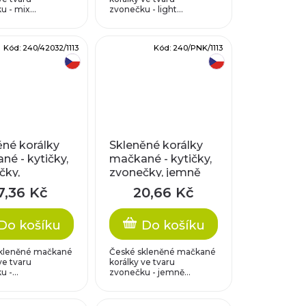
 - mix...
zvonečku - light...
Kód:
240/42032/1113
Kód:
240/PNK/1113
český výrobek
český výrobek
ěné korálky
Skleněné korálky
é - kytičky,
mačkané - kytičky,
čky,
zvonečky, jemně
ické červené
růžové
7,36 Kč
20,66 Kč
Do košíku
Do košíku
kleněné mačkané
České skleněné mačkané
ve tvaru
korálky ve tvaru
 -...
zvonečku - jemně...