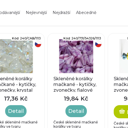
odávanější
Nejlevnější
Nejdražší
Abecedně
Kód:
240/CAB/1113
Kód:
240/731/54326/1113
český výrobek
český výrobek
leněné korálky
Skleněné korálky
Sklen
čkané - kytičky,
mačkané - kytičky,
mačkan
onečky, krystal
zvonečky, fialové
zvone
veselý
17,36 Kč
19,84 Kč
9
ks
Detail
Detail
ké skleněné mačkané
České skleněné mačkané
České s
lky ve tvaru
korálky ve tvaru
korálky 