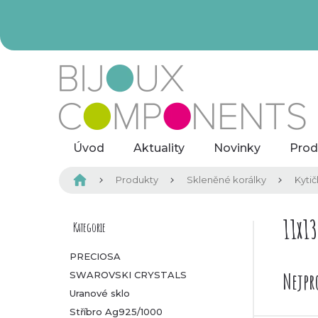
Přejít
na
obsah
Úvod
Aktuality
Novinky
Prod
Domů
Produkty
Skleněné korálky
Kytič
P
11x1
Kategorie
Přeskočit
kategorie
o
PRECIOSA
Nejpr
SWAROVSKI CRYSTALS
s
Uranové sklo
t
Stříbro Ag925/1000