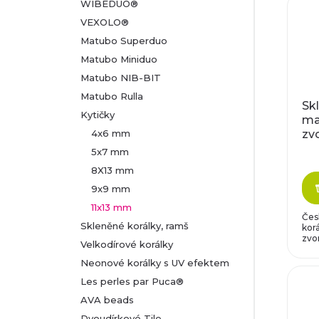
WIBEDUO®
VEXOLO®
Matubo Superduo
Matubo Miniduo
Matubo NIB-BIT
Matubo Rulla
Sk
Kytičky
ma
zv
4x6 mm
or
5x7 mm
8X13 mm
9x9 mm
11x13 mm
Čes
Skleněné korálky, ramš
korá
zvon
Velkodírové korálky
Neonové korálky s UV efektem
Les perles par Puca®
AVA beads
Dvoudírkové Tile