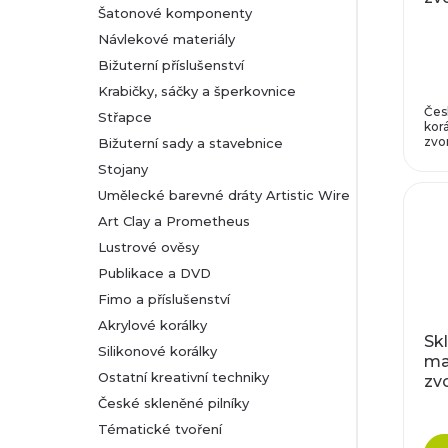
Šatonové komponenty
rů
Návlekové materiály
Bižuterní příslušenství
Krabičky, sáčky a šperkovnice
Čes
Střapce
korá
zvon
Bižuterní sady a stavebnice
Stojany
Umělecké barevné dráty Artistic Wire
Art Clay a Prometheus
Lustrové ověsy
Publikace a DVD
Fimo a příslušenství
Akrylové korálky
Sk
Silikonové korálky
ma
Ostatní kreativní techniky
zv
bíl
České skleněné pilníky
Tématické tvoření