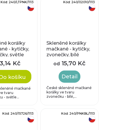
Kód:
240/LTPNK/1113
Kód:
240/02010/1113
český výrobek
český výrobek
ěné korálky
Skleněné korálky
é - kytičky,
mačkané - kytičky,
ky, světle
zvonečky, bílé
é
3,14 Kč
15,70 Kč
od
Detail
Do košíku
České skleněné mačkané
kleněné mačkané
korálky ve tvaru
ve tvaru
zvonečku - bílé,...
 - světle...
Kód:
240/15726/1113
Kód:
240/PNKBL/1113
český výrobek
český výrobek