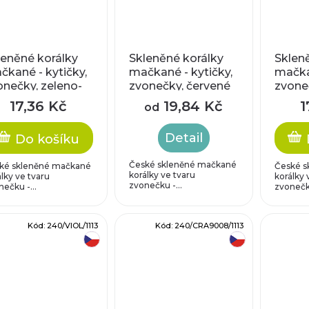
leněné korálky
Skleněné korálky
Sklen
čkané - kytičky,
mačkané - kytičky,
mačkan
onečky, zeleno-
zvonečky, červené
zvoneč
dré
17,36 Kč
19,84 Kč
1
od
Detail
Do košíku
České skleněné mačkané
ké skleněné mačkané
České s
korálky ve tvaru
lky ve tvaru
korálky 
zvonečku -...
ečku -...
zvonečku
Kód:
240/VIOL/1113
Kód:
240/CRA9008/1113
český výrobek
český výrobek