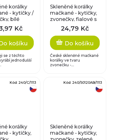
ěné korálky
Skleněné korálky
é - kytičky /
mačkané - kytičky,
ky, bílé
zvonečky, fialové s
até
pokovem
3,97 Kč
24,79 Kč
Do košíku
Do košíku
ji se z těchto
České skleněné mačkané
vyrábí jednodušší
korálky ve tvaru
.
zvonečku -...
Kód:
240/C/1113
Kód:
240/50120AB/1113
český výrobek
český výrobek
ěné korálky
Skleněné korálky
é - kytičky,
mačkané - kytičky,
čky,
zvonečky, zelené