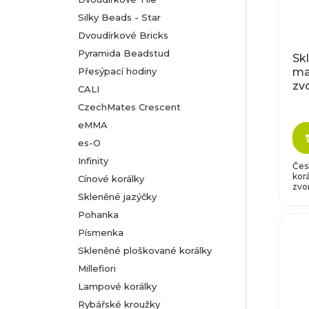
Silky Beads - Star
Dvoudírkové Bricks
Pyramida Beadstud
Sk
Přesýpací hodiny
ma
zv
CALI
mo
CzechMates Crescent
eMMA
es-O
Infinity
Čes
korá
Cínové korálky
zvon
Skleněné jazýčky
Pohanka
Písmenka
Skleněné ploškované korálky
Millefiori
Lampové korálky
Rybářské kroužky