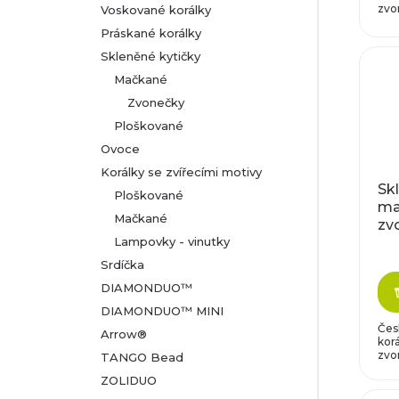
u
zvon
Voskované korálky
d
Práskané korálky
k
Skleněné kytičky
u
Mačkané
t
k
Zvonečky
Ploškované
ů
t
Ovoce
Korálky se zvířecími motivy
ů
Sk
Ploškované
ma
Mačkané
zv
mo
Lampovky - vinutky
Srdíčka
DIAMONDUO™
DIAMONDUO™ MINI
Čes
Arrow®
korá
zvon
TANGO Bead
ZOLIDUO