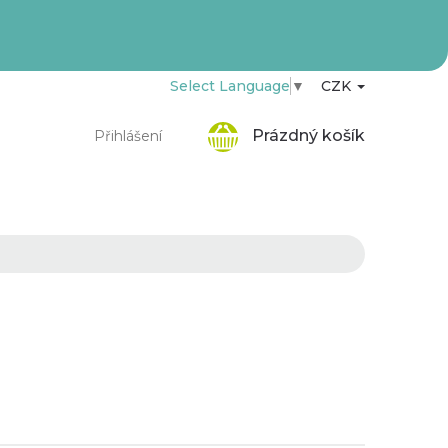
Select Language
▼
CZK
Nákupní
Prázdný košík
Přihlášení
košík