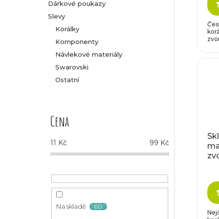
Dárkové poukazy
Slevy
Čes
Korálky
korá
zvon
Komponenty
Návlekové materiály
Swarovski
Ostatní
Cena
Sk
11
Kč
99
Kč
ma
zv
st
60
Na skladě
Nejč