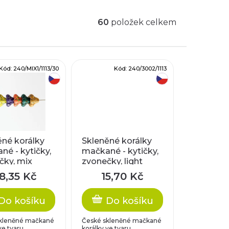
60
položek celkem
Kód:
240/MIX1/1113/30
Kód:
240/3002/1113
český výrobek
český výrobek
ěné korálky
Skleněné korálky
é - kytičky,
mačkané - kytičky,
čky, mix
zvonečky, light
ch barev - 30
sapphire
8,35 Kč
15,70 Kč
Do košíku
Do košíku
kleněné mačkané
České skleněné mačkané
ve tvaru
korálky ve tvaru