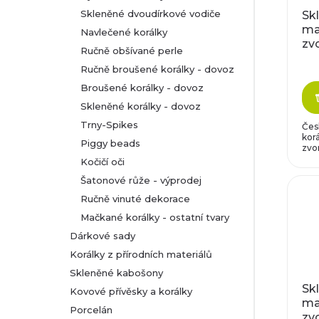
Skleněné dvoudírkové vodiče
Sk
ma
Navlečené korálky
zv
Ručně obšívané perle
fia
Ručně broušené korálky - dovoz
Broušené korálky - dovoz
Skleněné korálky - dovoz
Trny-Spikes
Čes
korá
Piggy beads
zvo
Kočičí oči
Šatonové růže - výprodej
Ručně vinuté dekorace
Mačkané korálky - ostatní tvary
Dárkové sady
Korálky z přírodních materiálů
Skleněné kabošony
Sk
Kovové přívěsky a korálky
ma
Porcelán
zv