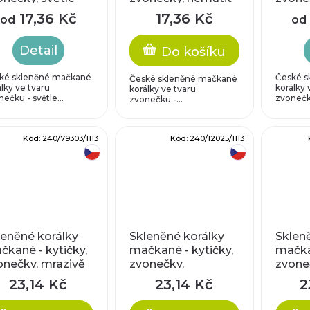
žové
kryst
17,36 Kč
17,36 Kč
od
od
Detail
Do košíku
ké skleněné mačkané
České s
České skleněné mačkané
lky ve tvaru
korálky 
korálky ve tvaru
ečku - světle...
zvonečku
zvonečku -...
Kód:
240/79303/1113
Kód:
240/12025/1113
český výrobek
český výrobek
leněné korálky
Skleněné korálky
Sklen
čkané - kytičky,
mačkané - kytičky,
mačkan
onečky, mrazivě
zvonečky,
zvone
é
voskované bílé
strak
23,14 Kč
23,14 Kč
2