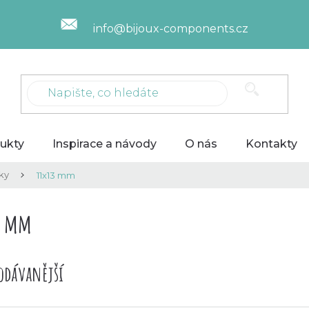
info@bijoux-components.cz
ukty
Inspirace a návody
O nás
Kontakty
ky
11x13 mm
3 mm
odávanější