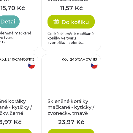
alové
AB
15,70 Kč
11,57 Kč
Detail
Do košíku
kleněné mačkané
České skleněné mačkané
ve tvaru
korálky ve tvaru
 -...
zvonečku - zelené...
Kód:
240/CAMO8/1113
Kód:
240/CAMO7/1113
český výrobek
český výrobek
ěné korálky
Skleněné korálky
é - kytičky /
mačkané - kytičky /
čky, černé
zvonečky, tmavě
até
tyrkysové strakaté
3,97 Kč
23,97 Kč