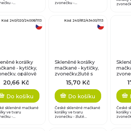
ečku -...
zvonečku -...
zvonečku
Kód:
240/020/24008/1113
Kód:
240/812/43400/1113
český výrobek
český výrobek
leněné korálky
Skleněné korálky
Sklen
čkané - kytičky,
mačkané - kytičky,
mačkan
onečky, opálově
zvonečky,žluté s
zvone
dré/matné
travertinem
metal
20,66 Kč
15,70 Kč
1
Do košíku
Do košíku
ké skleněné mačkané
České skleněné mačkané
České s
lky ve tvaru
korálky ve tvaru
korálky 
ečku -...
zvonečku - žluté...
zvonečku