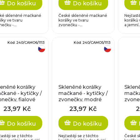
Do košíku
Do košíku
ké skleněné mačkané
České skleněné mačkané
Nejčastě
lky ve tvaru
korálky ve tvaru
korálků 
ečku -...
zvonečku -...
a jemní..
Kód:
240/CAMO6/1113
Kód:
240/CAMO5/1113
český výrobek
český výrobek
leněné korálky
Skleněné korálky
Sklen
čkané - kytičky /
mačkané - kytičky /
mačkan
onečky, fialové
zvonečky, modré
zvoneč
rakaté
strakaté
23,97 Kč
23,97 Kč
2
Do košíku
Do košíku
astěji se z těchto
Nejčastěji se z těchto
České s