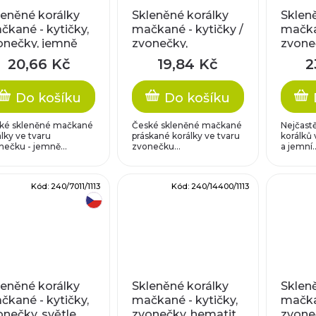
leněné korálky
Skleněné korálky
Sklen
čkané - kytičky,
mačkané - kytičky /
mačkan
onečky, jemně
zvonečky,
zvoneč
lové
práskané, červené
strak
20,66 Kč
19,84 Kč
2
Do košíku
Do košíku
ké skleněné mačkané
České skleněné mačkané
Nejčastě
lky ve tvaru
práskané korálky ve tvaru
korálků 
nečku - jemně...
zvonečku...
a jemní..
Kód:
240/7011/1113
Kód:
240/14400/1113
český výrobek
leněné korálky
Skleněné korálky
Sklen
čkané - kytičky,
mačkané - kytičky,
mačkan
onečky, světle
zvonečky, hematit
zvone