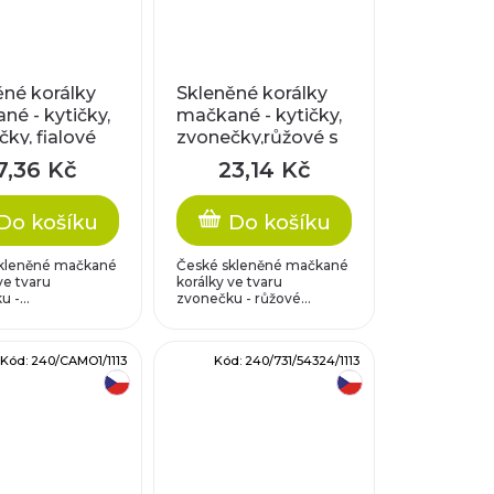
ěné korálky
Skleněné korálky
é - kytičky,
mačkané - kytičky,
ky, fialové
zvonečky,růžové s
modrým zátěrem
7,36 Kč
23,14 Kč
Do košíku
Do košíku
kleněné mačkané
České skleněné mačkané
ve tvaru
korálky ve tvaru
 -...
zvonečku - růžové...
Kód:
240/CAMO1/1113
Kód:
240/731/54324/1113
český výrobek
český výrobek