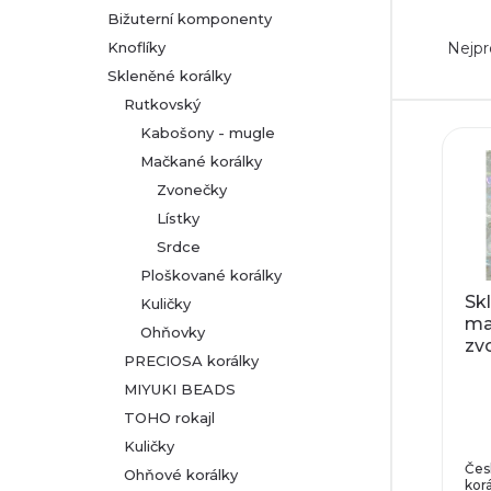
Bižuterní komponenty
Ř
r
Nejpr
Knoflíky
a
Skleněné korálky
a
Rutkovský
z
n
V
Kabošony - mugle
Mačkané korálky
e
n
ý
Zvonečky
n
Lístky
í
p
Srdce
í
p
Ploškované korálky
i
Sk
Kuličky
p
ma
a
s
Ohňovky
zv
r
PRECIOSA korálky
AB
n
p
MIYUKI BEADS
o
TOHO rokajl
e
r
Kuličky
d
l
Čes
o
Ohňové korálky
korá