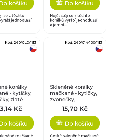
Do košíku
Do košíku
ji se z těchto
Nejčastěji se z těchto
vyrábí jednodušší
korálků vyrábí jednodušší
.
a jemní...
Kód:
240/GLD/1113
Kód:
240/C14400/1113
český výrobek
český výrobek
ěné korálky
Skleněné korálky
é - kytičky,
mačkané - kytičky,
ky, zlaté
zvonečky,
krystal/hematit
3,14 Kč
15,70 Kč
Do košíku
Do košíku
kleněné mačkané
České skleněné mačkané