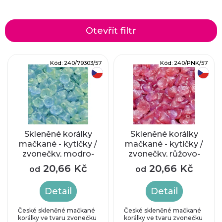
a
z
Otevřít filtr
e
V
Kód:
240/79303/57
Kód:
240/PNK/57
n
český výrobek
český výrobek
ý
í
p
p
i
r
Skleněné korálky
Skleněné korálky
mačkané - kytičky /
mačkané - kytičky /
s
zvonečky, modro-
zvonečky, růžovo-
o
zelené
fialové
p
20,66 Kč
20,66 Kč
od
od
d
r
Detail
Detail
u
o
České skleněné mačkané
České skleněné mačkané
korálky ve tvaru zvonečku
korálky ve tvaru zvonečku