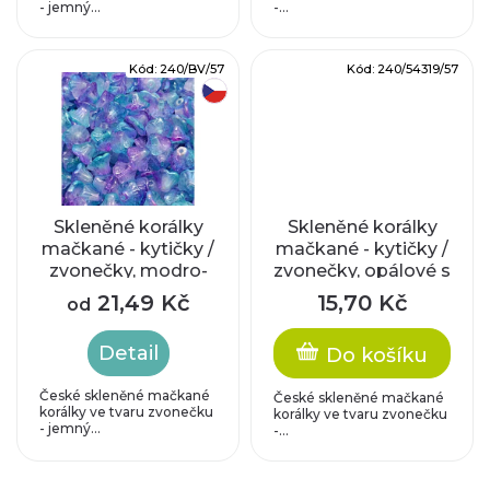
k
- jemný...
-...
d
t
u
Kód:
240/BV/57
Kód:
240/54319/57
ů
český výrobek
k
t
ů
Skleněné korálky
Skleněné korálky
mačkané - kytičky /
mačkané - kytičky /
zvonečky, modro-
zvonečky, opálové s
fialové
měděným
21,49 Kč
15,70 Kč
od
zatíráním
Detail
Do košíku
České skleněné mačkané
České skleněné mačkané
korálky ve tvaru zvonečku
korálky ve tvaru zvonečku
- jemný...
-...