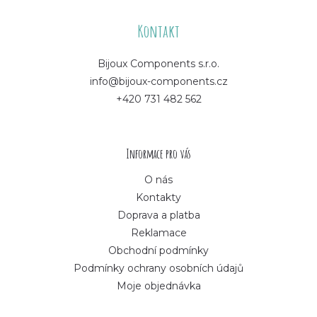
á
Kontakt
p
Bijoux Components s.r.o.
info@bijoux-components.cz
a
+420 731 482 562
t
í
Informace pro vás
O nás
Kontakty
Doprava a platba
Reklamace
Obchodní podmínky
Podmínky ochrany osobních údajů
Moje objednávka