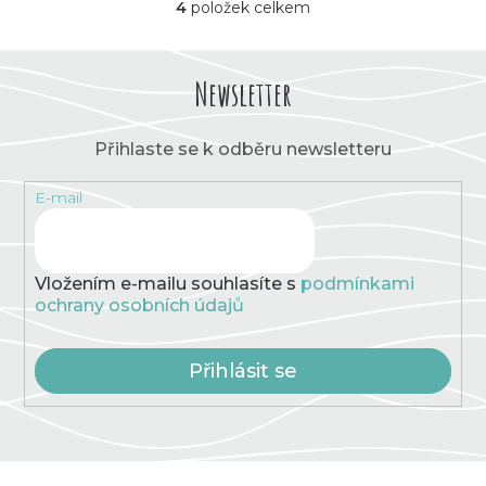
4
položek celkem
O
v
l
á
Newsletter
d
a
c
Přihlaste se k odběru newsletteru
í
p
E-mail
r
v
k
y
v
Vložením e-mailu souhlasíte s
podmínkami
ý
ochrany osobních údajů
p
i
s
Přihlásit se
u
Z