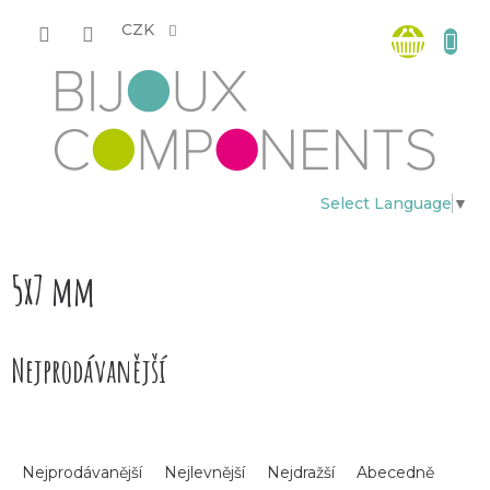
Přejít
Nákup
na
CZK
obsah
košík
Select Language
▼
5x7 mm
Nejprodávanější
Ř
Nejprodávanější
Nejlevnější
Nejdražší
Abecedně