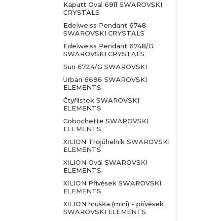
Kaputt Oval 6911 SWAROVSKI
u
d
CRYSTALS
Edelweiss Pendant 6748
k
SWAROVSKI CRYSTALS
u
Edelweiss Pendant 6748/G
t
SWAROVSKI CRYSTALS
k
Sun 6724/G SWAROVSKI
ů
t
Urban 6696 SWAROVSKI
ELEMENTS
ů
Čtyřlístek SWAROVSKI
ELEMENTS
Cobochette SWAROVSKI
ELEMENTS
XILION Trojúhelník SWAROVSKI
ELEMENTS
XILION Ovál SWAROVSKI
ELEMENTS
XILION Přívěsek SWAROVSKI
ELEMENTS
XILION hruška (mini) - přívěsek
SWAROVSKI ELEMENTS