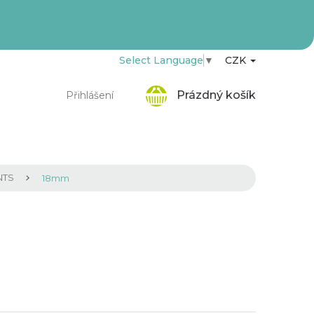
Select Language
▼
CZK
Nákupní
Prázdný košík
Přihlášení
košík
NTS
18mm