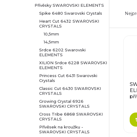
Přívěsky SWAROVSKI ELEMENTS
Ř
r
Nejpr
Spike 6480 Swarovski Crystals
a
Heart Cut 6432 SWAROVSKI
a
CRYSTALS
z
10,5mm
n
V
14,5mm
e
n
Srdce 6202 Swarovski
ý
ELEMENTS
n
XILION Srdce 6228 SWAROVSKI
í
p
ELEMENTS
í
Princess Cut 6431 Swarovski
p
i
Crystals
SW
p
Classic Cut 6430 SWAROVSKI
EL
a
s
CRYSTALS
př
r
Growing Crystal 6926
cr
n
p
SWAROVSKI CRYSTALS
o
Cross Tribe 6868 SWAROVSKI
e
r
CRYSTALS
d
Přívěsek na kroužku -
l
o
SWAROVSKI CRYSTALS