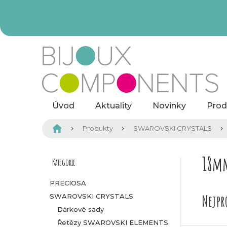
Přejít
na
obsah
Úvod
Aktuality
Novinky
Prod
Domů
Produkty
SWAROVSKI CRYSTALS
P
18m
Kategorie
Přeskočit
kategorie
o
PRECIOSA
Nejpr
SWAROVSKI CRYSTALS
s
Dárkové sady
t
Řetězy SWAROVSKI ELEMENTS