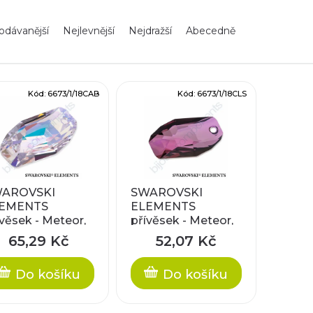
odávanější
Nejlevnější
Nejdražší
Abecedně
Kód:
6673/1/18CAB
Kód:
6673/1/18CLS
AROVSKI
SWAROVSKI
EMENTS
ELEMENTS
ívěsek - Meteor,
přívěsek - Meteor,
ystal AB, 18mm
crystal lilac
65,29 Kč
52,07 Kč
shadow, 18mm
Do košíku
Do košíku