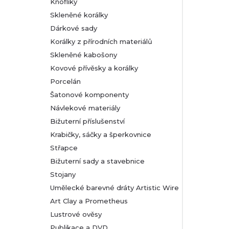
Knoflíky
Skleněné korálky
Dárkové sady
Korálky z přírodních materiálů
Skleněné kabošony
Kovové přívěsky a korálky
Porcelán
Šatonové komponenty
Návlekové materiály
Bižuterní příslušenství
Krabičky, sáčky a šperkovnice
Střapce
Bižuterní sady a stavebnice
Stojany
Umělecké barevné dráty Artistic Wire
Art Clay a Prometheus
Lustrové ověsy
Publikace a DVD