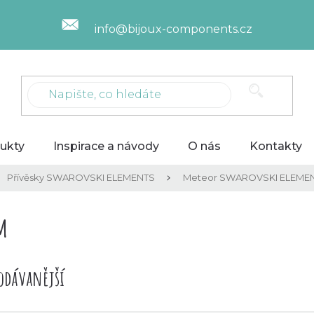
info@bijoux-components.cz
ukty
Inspirace a návody
O nás
Kontakty
Přívěsky SWAROVSKI ELEMENTS
Meteor SWAROVSKI ELEME
m
odávanější