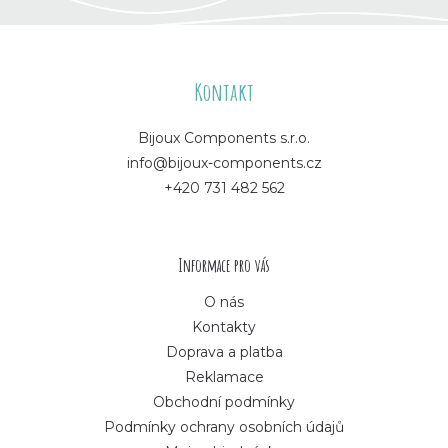
Z
á
Kontakt
p
Bijoux Components s.r.o.
info@bijoux-components.cz
a
+420 731 482 562
t
í
Informace pro vás
O nás
Kontakty
Doprava a platba
Reklamace
Obchodní podmínky
Podmínky ochrany osobních údajů