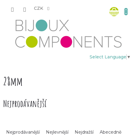
Přejít
Nákup
na
CZK
obsah
košík
Select Language
▼
28mm
Nejprodávanější
Ř
Nejprodávanější
Nejlevnější
Nejdražší
Abecedně