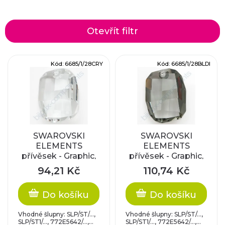
a
z
Otevřít filtr
e
V
Kód:
6685/1/28CRY
Kód:
6685/1/28BLDI
n
ý
í
p
p
i
r
SWAROVSKI
SWAROVSKI
ELEMENTS
ELEMENTS
s
přívěsek - Graphic,
přívěsek - Graphic,
o
crystal, 28mm
black diamond,
p
94,21 Kč
110,74 Kč
28mm
d
r
Do košíku
Do košíku
u
o
Vhodné šlupny: SLP/ST/...,
Vhodné šlupny: SLP/ST/...,
SLP/ST1/..., 772E5642/...,...
SLP/ST1/..., 772E5642/...,...