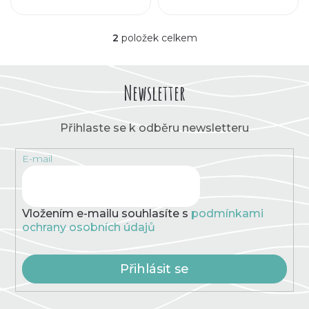
k
d
t
2
položek celkem
O
u
v
ů
l
k
á
Newsletter
d
t
a
c
Přihlaste se k odběru newsletteru
í
ů
p
E-mail
r
v
k
y
v
Vložením e-mailu souhlasíte s
podmínkami
ý
ochrany osobních údajů
p
i
s
Přihlásit se
u