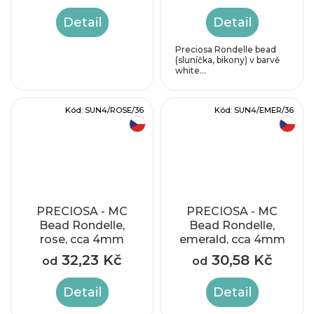
Detail
Detail
Preciosa Rondelle bead
(sluníčka, bikony) v barvě
white...
Kód:
SUN4/ROSE/36
Kód:
SUN4/EMER/36
český výrobek
český výrobek
PRECIOSA - MC
PRECIOSA - MC
Bead Rondelle,
Bead Rondelle,
rose, cca 4mm
emerald, cca 4mm
32,23 Kč
30,58 Kč
od
od
Detail
Detail