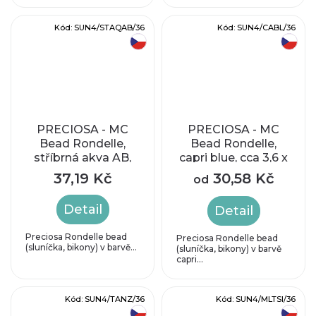
Kód:
SUN4/STAQAB/36
Kód:
SUN4/CABL/36
český výrobek
český výrobek
PRECIOSA - MC
PRECIOSA - MC
Bead Rondelle,
Bead Rondelle,
stříbrná akva AB,
capri blue, cca 3,6 x
cca 3,6 x 4,1 mm
4 mm
37,19 Kč
30,58 Kč
od
Detail
Detail
Preciosa Rondelle bead
Preciosa Rondelle bead
(sluníčka, bikony) v barvě...
(sluníčka, bikony) v barvě
capri...
Kód:
SUN4/TANZ/36
Kód:
SUN4/MLTSI/36
český výrobek
český výrobek