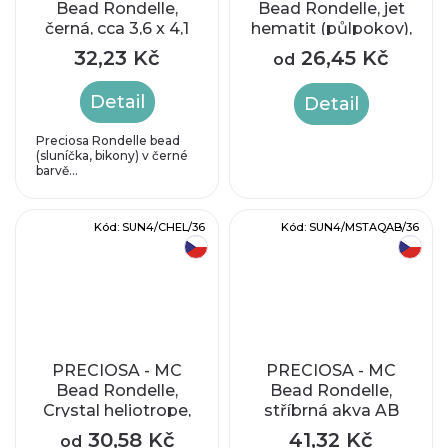
Bead Rondelle,
Bead Rondelle, jet
černá, cca 3,6 x 4,1
hematit (půlpokov),
mm
cca 4mm
32,23 Kč
26,45 Kč
od
Detail
Detail
Preciosa Rondelle bead
(sluníčka, bikony) v černé
barvě...
Kód:
SUN4/CHEL/36
Kód:
SUN4/MSTAQAB/36
český výrobek
český výrobek
PRECIOSA - MC
PRECIOSA - MC
Bead Rondelle,
Bead Rondelle,
Crystal heliotrope,
stříbrná akva AB
cca 4mm
mat, cca 3,6 x 4,1
30,58 Kč
41,32 Kč
od