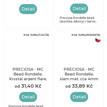
mm
Detail
Detail
Preciosa Rondelle bead
(sluníčka, bikony) v barvě...
Kód:
SUN4/CAG/36
Kód:
SUN4/MSIAM/36
český výrobek
PRECIOSA - MC
PRECIOSA - MC
Bead Rondelle,
Bead Rondelle,
Krystal argent flare,
siam mat, cca 4mm
cca 3,6 x 4,1 mm
31,40 Kč
33,89 Kč
od
od
Detail
Detail
Preciosa Rondelle bead