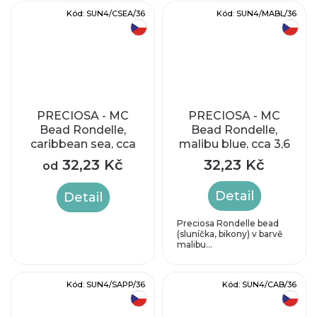
Kód:
SUN4/CSEA/36
Kód:
SUN4/MABL/36
český výrobek
český výrobek
PRECIOSA - MC
PRECIOSA - MC
Bead Rondelle,
Bead Rondelle,
caribbean sea, cca
malibu blue, cca 3,6
4mm
x 4,1 mm
32,23 Kč
32,23 Kč
od
Detail
Detail
Preciosa Rondelle bead
(sluníčka, bikony) v barvě
malibu...
Kód:
SUN4/SAPP/36
Kód:
SUN4/CAB/36
český výrobek
český výrobek