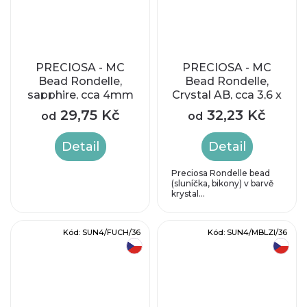
PRECIOSA - MC
PRECIOSA - MC
Bead Rondelle,
Bead Rondelle,
sapphire, cca 4mm
Crystal AB, cca 3,6 x
4,1 mm
29,75 Kč
32,23 Kč
od
od
Detail
Detail
Preciosa Rondelle bead
(sluníčka, bikony) v barvě
krystal...
Kód:
SUN4/FUCH/36
Kód:
SUN4/MBLZI/36
český výrobek
český výrobek