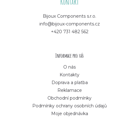
á
Kontakt
p
Bijoux Components s.r.o.
info@bijoux-components.cz
a
+420 731 482 562
t
í
Informace pro vás
O nás
Kontakty
Doprava a platba
Reklamace
Obchodní podmínky
Podmínky ochrany osobních údajů
Moje objednávka