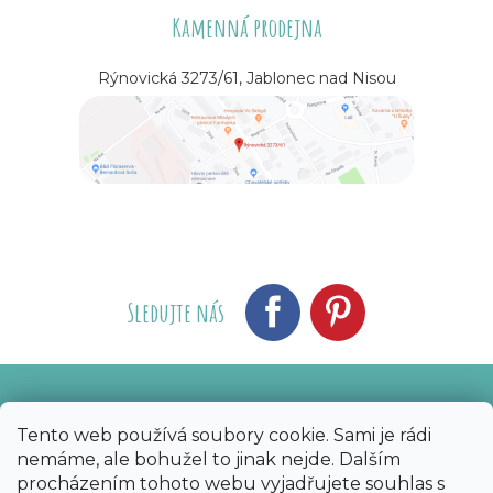
Kamenná prodejna
Rýnovická 3273/61, Jablonec nad Nisou
Sledujte nás
Vytvořil Shoptet
Nakódoval eshopGuru
|
Tento web používá soubory cookie. Sami je rádi
nemáme, ale bohužel to jinak nejde. Dalším
Copyright 2026
Bijoux Components - Svět
procházením tohoto webu vyjadřujete souhlas s