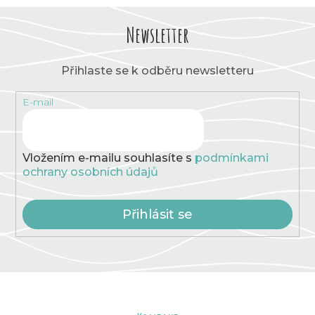
l
á
Newsletter
d
a
c
Přihlaste se k odběru newsletteru
í
p
E-mail
r
v
k
y
v
Vložením e-mailu souhlasíte s
podmínkami
ý
ochrany osobních údajů
p
i
s
Přihlásit se
u
Z