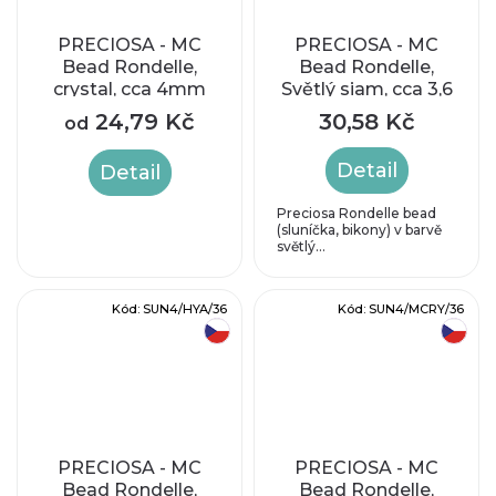
PRECIOSA - MC
PRECIOSA - MC
Bead Rondelle,
Bead Rondelle,
crystal, cca 4mm
Světlý siam, cca 3,6
x 4,1 mm
24,79 Kč
30,58 Kč
od
Detail
Detail
Preciosa Rondelle bead
(sluníčka, bikony) v barvě
světlý...
Kód:
SUN4/HYA/36
Kód:
SUN4/MCRY/36
český výrobek
český výrobek
PRECIOSA - MC
PRECIOSA - MC
Bead Rondelle,
Bead Rondelle,