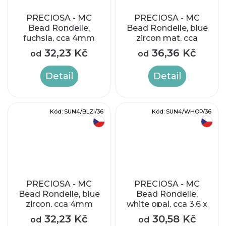
PRECIOSA - MC
PRECIOSA - MC
Bead Rondelle,
Bead Rondelle, blue
fuchsia, cca 4mm
zircon mat, cca
4mm
32,23 Kč
36,36 Kč
od
od
Detail
Detail
Kód:
SUN4/BLZI/36
Kód:
SUN4/WHOP/36
český výrobek
český výrobek
PRECIOSA - MC
PRECIOSA - MC
Bead Rondelle, blue
Bead Rondelle,
zircon, cca 4mm
white opal, cca 3,6 x
4 mm
32,23 Kč
30,58 Kč
od
od