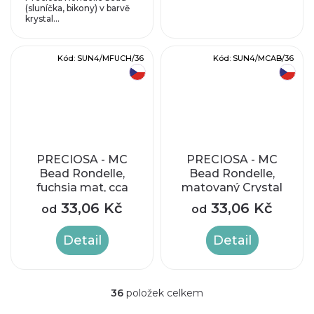
(sluníčka, bikony) v barvě
krystal...
Kód:
SUN4/MFUCH/36
Kód:
SUN4/MCAB/36
český výrobek
český výrobek
PRECIOSA - MC
PRECIOSA - MC
Bead Rondelle,
Bead Rondelle,
fuchsia mat, cca
matovaný Crystal
4mm
AB, cca 4mm
33,06 Kč
33,06 Kč
od
od
Detail
Detail
36
položek celkem
O
v