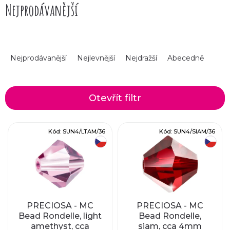
Nejprodávanější
Inspiraci naleznete na našem
Pinterestu.
Sluníčka Preciosa jsou alternativou k perlím
SWAROVSKI Xilion bead 5328
.
Ř
Nejprodávanější
Nejlevnější
Nejdražší
Abecedně
a
z
Otevřít filtr
e
V
Kód:
SUN4/LTAM/36
Kód:
SUN4/SIAM/36
n
český výrobek
český výrobek
ý
í
p
p
i
r
PRECIOSA - MC
PRECIOSA - MC
Bead Rondelle, light
Bead Rondelle,
s
amethyst, cca
siam, cca 4mm