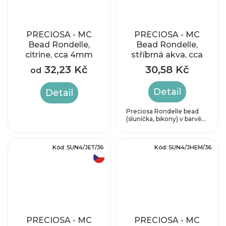
PRECIOSA - MC
PRECIOSA - MC
Bead Rondelle,
Bead Rondelle,
citrine, cca 4mm
stříbrná akva, cca
3,6 x 4,1 mm
32,23 Kč
30,58 Kč
od
Detail
Detail
Preciosa Rondelle bead
(sluníčka, bikony) v barvě...
Kód:
SUN4/JET/36
Kód:
SUN4/JHEM/36
český výrobek
PRECIOSA - MC
PRECIOSA - MC