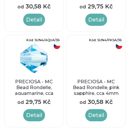
o
4mm
p
30,58 Kč
29,75 Kč
od
od
d
r
Detail
Detail
u
o
k
Kód:
SUN4/AQUA/36
Kód:
SUN4/PKSA/36
d
český výrobek
český výrobek
t
u
ů
k
t
PRECIOSA - MC
PRECIOSA - MC
Bead Rondelle,
Bead Rondelle, pink
aquamarine, cca
sapphire, cca 4mm
ů
4mm
29,75 Kč
30,58 Kč
od
od
Detail
Detail