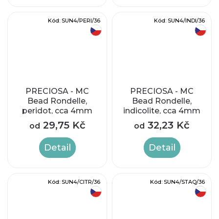
Kód:
SUN4/PERI/36
Kód:
SUN4/INDI/36
český výrobek
český výrobek
PRECIOSA - MC
PRECIOSA - MC
Bead Rondelle,
Bead Rondelle,
peridot, cca 4mm
indicolite, cca 4mm
29,75 Kč
32,23 Kč
od
od
Detail
Detail
Kód:
SUN4/CITR/36
Kód:
SUN4/STAQ/36
český výrobek
český výrobek