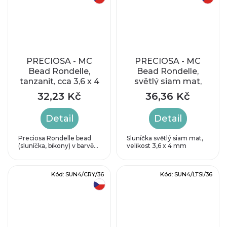
PRECIOSA - MC
PRECIOSA - MC
Bead Rondelle,
Bead Rondelle,
tanzanit, cca 3,6 x 4
světlý siam mat,
mm
cca 4mm
32,23 Kč
36,36 Kč
Detail
Detail
Preciosa Rondelle bead
Sluníčka světlý siam mat,
(sluníčka, bikony) v barvě...
velikost 3,6 x 4 mm
Kód:
SUN4/CRY/36
Kód:
SUN4/LTSI/36
český výrobek