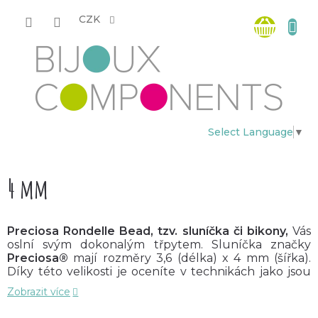
Přejít
Nákup
na
CZK
obsah
košík
Select Language
▼
4 mm
Preciosa Rondelle Bead, tzv. sluníčka či bikony,
Vás
oslní svým dokonalým třpytem.
Sluníčka
značky
Preciosa®
mají rozměry 3,6 (délka) x 4 mm (šířka).
Díky této velikosti je oceníte v technikách jako jsou
šité šperky
či
korálková výšivka
.
Díky široké barevné
Zobrazit více
škále je můžete snadno kombinovat s dalšími
skleněnými korálky.