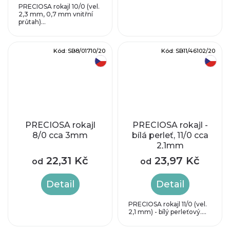
PRECIOSA rokajl 10/0 (vel.
2,3 mm, 0,7 mm vnitřní
průtah)...
Kód:
SB8/01710/20
Kód:
SB11/46102/20
český výrobek
český výrobek
PRECIOSA rokajl
PRECIOSA rokajl -
8/0 cca 3mm
bílá perleť, 11/0 cca
2,1mm
22,31 Kč
23,97 Kč
od
od
Detail
Detail
PRECIOSA rokajl 11/0 (vel.
2,1 mm) - bílý perleťový....