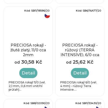
Kód:
SB11/18586/20
Kód:
SB6/16A77/20
český výrobek
PRECIOSA rokajl -
PRECIOSA rokajl -
žlutě zlatý, 11/0 cca
růžový (TERRA
2mm
INTENSIVE), 6/0 cca
4 mm
30,58 Kč
25,62 Kč
od
od
Detail
Detail
PRECIOSA rokajl 11/0 (vel.
PRECIOSA rokajl 6/0 (vel.
2,1 mm, 0,6 mm vnitřní
4 mm) - růžový Terra
průtah)...
intensive....
Kód:
SB8/02090/20
Kód:
SB11/53430/20
český výrobek
český výrobek