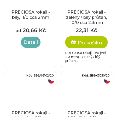
PRECIOSA rokajl -
PRECIOSA rokajl -
bílý, 11/0 cca 2mm
zelený / bílý průtah,
10/0 cca 2,3mm
20,66 Kč
22,31 Kč
od
Detail
Do košíku
PRECIOSA rokajl 10/0 (vel.
2,3 mm) - zelený / bílý
průtah...
Kód:
SB6/46102/20
Kód:
SB8/03050/20
český výrobek
český výrobek
PRECIOSA rokajl -
PRECIOSA rokajl -