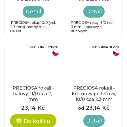
Detail
Detail
PRECIOSA rokajl 10/0 (vel.
PRECIOSA rokajl 8/0 (vel.
2,3 mm) - černý mat.
3 mm) - opálový s
Balení...
duhovým...
Kód:
SB11/16328/20
Kód:
SB10/47113/20
český výrobek
český výrobek
PRECIOSA rokajl -
PRECIOSA rokajl -
fialový, 11/0 cca 2,1
krémový perleťový,
mm
10/0 cca 2,3 mm
23,14 Kč
23,14 Kč
od
Detail
Do košíku