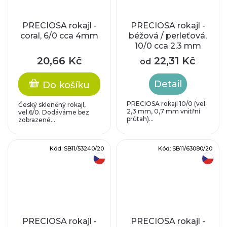
PRECIOSA rokajl -
PRECIOSA rokajl -
coral, 6/0 cca 4mm
béžová / perleťová,
10/0 cca 2,3 mm
20,66 Kč
22,31 Kč
od
Detail
Do košíku
PRECIOSA rokajl 10/0 (vel.
Český skleněný rokajl,
2,3 mm, 0,7 mm vnitřní
vel.6/0. Dodáváme bez
průtah)...
zobrazené...
Kód:
SB11/53240/20
Kód:
SB11/63080/20
český výrobek
český výrobek
PRECIOSA rokajl -
PRECIOSA rokajl -