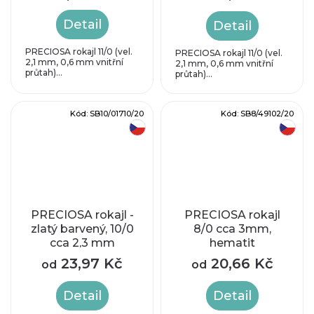
2,1mm
Detail
Detail
PRECIOSA rokajl 11/0 (vel.
PRECIOSA rokajl 11/0 (vel.
2,1 mm, 0,6 mm vnitřní
2,1 mm, 0,6 mm vnitřní
průtah)...
průtah)...
Kód:
SB10/01710/20
Kód:
SB8/49102/20
český výrobek
český výrobek
PRECIOSA rokajl -
PRECIOSA rokajl
zlatý barvený, 10/0
8/0 cca 3mm,
cca 2,3 mm
hematit
23,97 Kč
20,66 Kč
od
od
Detail
Detail