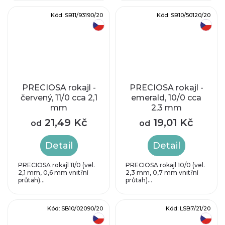
Kód:
SB11/93190/20
Kód:
SB10/50120/20
český výrobek
český výrobek
PRECIOSA rokajl -
PRECIOSA rokajl -
červený, 11/0 cca 2,1
emerald, 10/0 cca
mm
2,3 mm
21,49 Kč
19,01 Kč
od
od
Detail
Detail
PRECIOSA rokajl 11/0 (vel.
PRECIOSA rokajl 10/0 (vel.
2,1 mm, 0,6 mm vnitřní
2,3 mm, 0,7 mm vnitřní
průtah)...
průtah)...
Kód:
SB10/02090/20
Kód:
LSB7/21/20
český výrobek
český výrobek