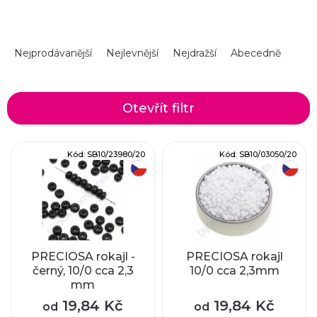
Ř
Nejprodávanější
Nejlevnější
Nejdražší
Abecedně
a
z
Otevřít filtr
e
V
Kód:
SB10/23980/20
Kód:
SB10/03050/20
n
český výrobek
český výrobek
ý
í
p
p
i
r
PRECIOSA rokajl -
PRECIOSA rokajl
černý, 10/0 cca 2,3
10/0 cca 2,3mm
s
mm
o
p
19,84 Kč
19,84 Kč
od
od