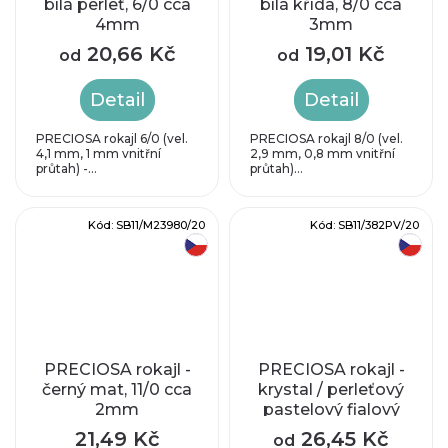
bílá perleť, 6/0 cca
bílá křída, 8/0 cca
4mm
3mm
20,66 Kč
19,01 Kč
od
od
Detail
Detail
PRECIOSA rokajl 6/0 (vel.
PRECIOSA rokajl 8/0 (vel.
4,1 mm, 1 mm vnitřní
2,9 mm, 0,8 mm vnitřní
průtah) -...
průtah)...
Kód:
SB11/M23980/20
Kód:
SB11/382PV/20
český výrobek
český výrobek
PRECIOSA rokajl -
PRECIOSA rokajl -
černý mat, 11/0 cca
krystal / perleťový
2mm
pastelový fialový
průtah, 11/0 cca
21,49 Kč
26,45 Kč
od