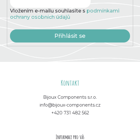
p
Vložením e-mailu souhlasíte s
podmínkami
i
ochrany osobních údajů
s
u
Přihlásit se
Z
á
Kontakt
p
Bijoux Components s.r.o.
info@bijoux-components.cz
a
+420 731 482 562
t
í
Informace pro vás