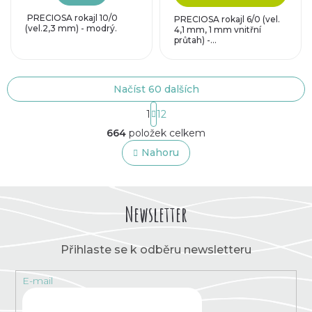
PRECIOSA rokajl 10/0
PRECIOSA rokajl 6/0 (vel.
(vel.2,3 mm) - modrý.
4,1 mm, 1 mm vnitřní
průtah) -...
Načíst 60 dalších
S
1
12
t
O
r
664
položek celkem
v
á
l
Nahoru
n
á
k
o
d
v
a
á
c
Newsletter
n
í
í
p
r
Přihlaste se k odběru newsletteru
v
k
E-mail
y
v
ý