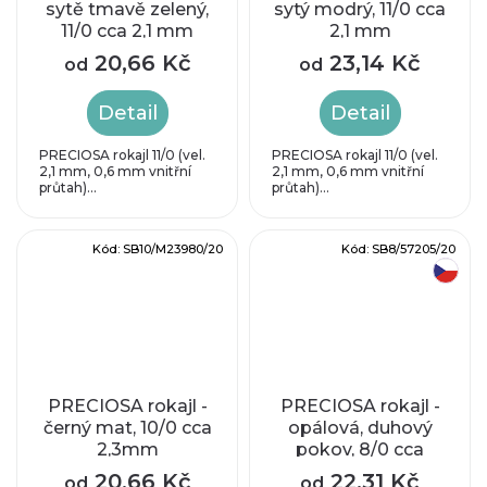
sytě tmavě zelený,
sytý modrý, 11/0 cca
11/0 cca 2,1 mm
2,1 mm
20,66 Kč
23,14 Kč
od
od
Detail
Detail
PRECIOSA rokajl 11/0 (vel.
PRECIOSA rokajl 11/0 (vel.
2,1 mm, 0,6 mm vnitřní
2,1 mm, 0,6 mm vnitřní
průtah)...
průtah)...
Kód:
SB10/M23980/20
Kód:
SB8/57205/20
český výrobek
PRECIOSA rokajl -
PRECIOSA rokajl -
černý mat, 10/0 cca
opálová, duhový
2,3mm
pokov, 8/0 cca
3mm
20,66 Kč
22,31 Kč
od
od