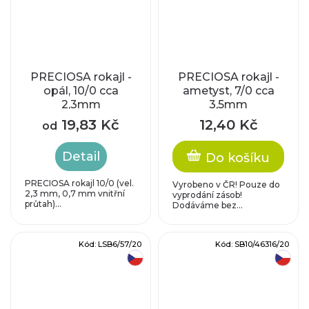
PRECIOSA rokajl -
PRECIOSA rokajl -
opál, 10/0 cca
ametyst, 7/0 cca
2,3mm
3,5mm
19,83 Kč
12,40 Kč
od
Detail
Do košíku
PRECIOSA rokajl 10/0 (vel.
Vyrobeno v ČR! Pouze do
2,3 mm, 0,7 mm vnitřní
vyprodání zásob!
průtah)...
Dodáváme bez...
Kód:
LSB6/57/20
Kód:
SB10/46316/20
český výrobek
český výrobek