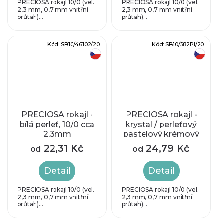
PRECIOSA rokajl 10/0 (vel.
PRECIOSA rokajl 10/0 (vel.
2,3 mm, 0,7 mm vnitřní
2,3 mm, 0,7 mm vnitřní
průtah)...
průtah)...
Kód:
SB10/46102/20
Kód:
SB10/382PI/20
český výrobek
český výrobek
PRECIOSA rokajl -
PRECIOSA rokajl -
bílá perleť, 10/0 cca
krystal / perleťový
2,3mm
pastelový krémový
průtah, 10/0 cca
22,31 Kč
24,79 Kč
od
od
2,3mm
Detail
Detail
PRECIOSA rokajl 10/0 (vel.
PRECIOSA rokajl 10/0 (vel.
2,3 mm, 0,7 mm vnitřní
2,3 mm, 0,7 mm vnitřní
průtah)...
průtah)...