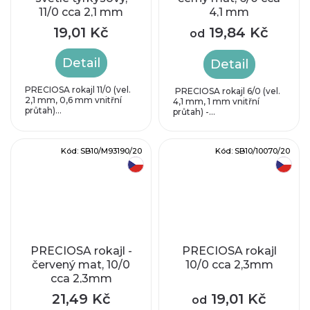
11/0 cca 2,1 mm
4,1 mm
19,01 Kč
19,84 Kč
od
Detail
Detail
PRECIOSA rokajl 11/0 (vel.
PRECIOSA rokajl 6/0 (vel.
2,1 mm, 0,6 mm vnitřní
4,1 mm, 1 mm vnitřní
průtah)...
průtah) -...
Kód:
SB10/M93190/20
Kód:
SB10/10070/20
český výrobek
český výrobek
PRECIOSA rokajl -
PRECIOSA rokajl
červený mat, 10/0
10/0 cca 2,3mm
cca 2,3mm
21,49 Kč
19,01 Kč
od