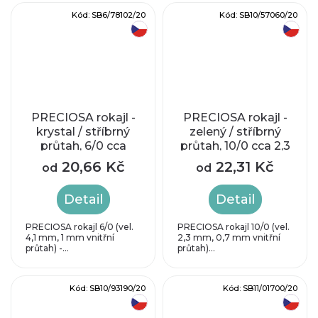
Kód:
SB6/78102/20
Kód:
SB10/57060/20
český výrobek
český výrobek
PRECIOSA rokajl -
PRECIOSA rokajl -
krystal / stříbrný
zelený / stříbrný
průtah, 6/0 cca
průtah, 10/0 cca 2,3
4mm
mm
20,66 Kč
22,31 Kč
od
od
Detail
Detail
PRECIOSA rokajl 6/0 (vel.
PRECIOSA rokajl 10/0 (vel.
4,1 mm, 1 mm vnitřní
2,3 mm, 0,7 mm vnitřní
průtah) -...
průtah)...
Kód:
SB10/93190/20
Kód:
SB11/01700/20
český výrobek
český výrobek