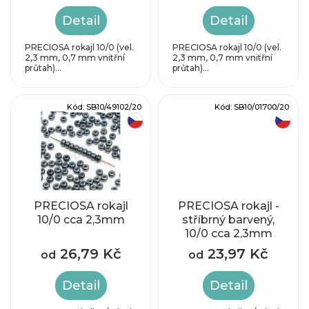
d
r
Detail
Detail
u
o
PRECIOSA rokajl 10/0 (vel.
PRECIOSA rokajl 10/0 (vel.
2,3 mm, 0,7 mm vnitřní
2,3 mm, 0,7 mm vnitřní
k
průtah)...
průtah)...
d
t
u
Kód:
SB10/49102/20
Kód:
SB10/01700/20
ů
český výrobek
český výrobek
k
t
ů
PRECIOSA rokajl
PRECIOSA rokajl -
10/0 cca 2,3mm
stříbrný barvený,
10/0 cca 2,3mm
26,79 Kč
23,97 Kč
od
od
Detail
Detail