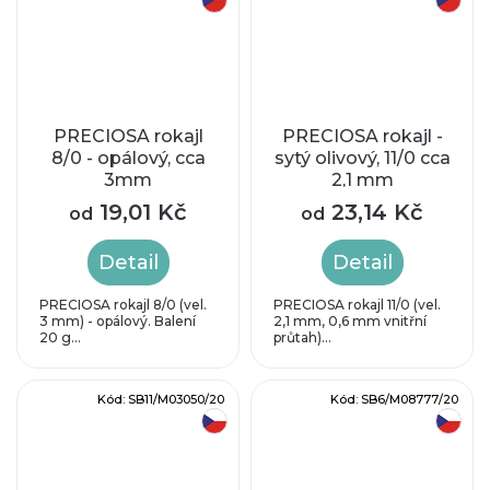
PRECIOSA rokajl
PRECIOSA rokajl -
8/0 - opálový, cca
sytý olivový, 11/0 cca
3mm
2,1 mm
19,01 Kč
23,14 Kč
od
od
Detail
Detail
PRECIOSA rokajl 8/0 (vel.
PRECIOSA rokajl 11/0 (vel.
3 mm) - opálový. Balení
2,1 mm, 0,6 mm vnitřní
20 g...
průtah)...
Kód:
SB11/M03050/20
Kód:
SB6/M08777/20
český výrobek
český výrobek