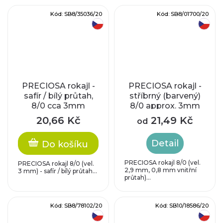
Kód:
SB8/35036/20
Kód:
SB8/01700/20
český výrobek
český výrobek
PRECIOSA rokajl -
PRECIOSA rokajl -
safír / bílý průtah,
stříbrný (barvený)
8/0 cca 3mm
8/0 approx. 3mm
20,66 Kč
21,49 Kč
od
Detail
Do košíku
PRECIOSA rokajl 8/0 (vel.
PRECIOSA rokajl 8/0 (vel.
2,9 mm, 0,8 mm vnitřní
3 mm) - safír / bílý průtah...
průtah)...
Kód:
SB8/78102/20
Kód:
SB10/18586/20
český výrobek
český výrobek