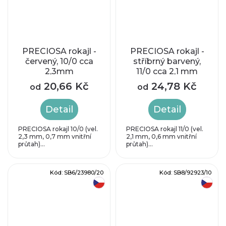
PRECIOSA rokajl -
PRECIOSA rokajl -
červený, 10/0 cca
stříbrný barvený,
2,3mm
11/0 cca 2,1 mm
20,66 Kč
24,78 Kč
od
od
Detail
Detail
PRECIOSA rokajl 10/0 (vel.
PRECIOSA rokajl 11/0 (vel.
2,3 mm, 0,7 mm vnitřní
2,1 mm, 0,6 mm vnitřní
průtah)...
průtah)...
Kód:
SB6/23980/20
Kód:
SB8/92923/10
český výrobek
český výrobek