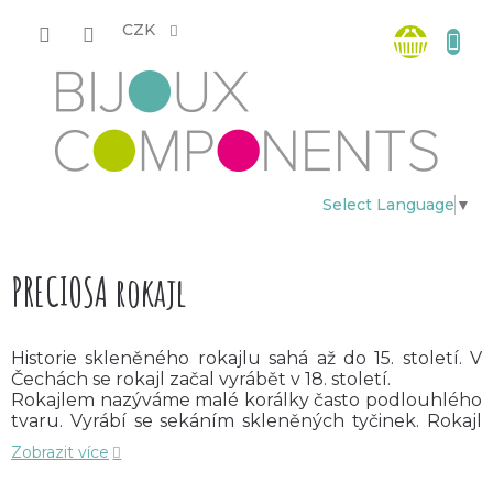
Přejít
Nákup
na
CZK
obsah
košík
Select Language
▼
PRECIOSA rokajl
Historie skleněného rokajlu sahá až do 15. století. V
Čechách se rokajl začal vyrábět v 18. století.
Rokajlem nazýváme malé korálky často podlouhlého
tvaru. Vyrábí se sekáním skleněných tyčinek. Rokajl
nabízíme v široké škále barev, povrchových úprav a
Zobrazit více
velikostí.
Rokajl od společnosti Preciosa patří spolu s