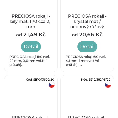
PRECIOSA rokajl -
PRECIOSA rokajl -
bílý mat, 11/0 cca 2,1
krystal mat /
mm
neonový růžový
průtah, 6/0 cca 4,1
21,49 Kč
20,66 Kč
od
od
mm
Detail
Detail
PRECIOSA rokajl 11/0 (vel.
PRECIOSA rokajl 6/0 (vel.
2,1 mm, 0,6 mm vnitřní
4,1 mm, 1 mm vnitřní
průtah)...
průtah) -...
Kód:
SB10/13600/20
Kód:
SB10/382PS/20
český výrobek
český výrobek
PRECIOSA rokajl -
PRECIOSA rokajl -