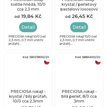
světle hnědá, 10/0
krystal / perleťový
cca 2,3 mm
pastelový lososový
průtah, 10/0 cca
19,84 Kč
26,45 Kč
od
od
2,3mm
Detail
Detail
PRECIOSA rokajl 10/0 (vel.
PRECIOSA rokajl 10/0 (vel.
2,3 mm, 0,7 mm vnitřní
2,3 mm, 0,7 mm vnitřní
průtah)...
průtah)...
Kód:
SB10/38002/20
Kód:
SB8/46102/20
český výrobek
český výrobek
PRECIOSA rokajl -
PRECIOSA rokajl -
krystal / bílý průtah,
bílá perleť, 8/0 cca
10/0 cca 2,3mm
3mm