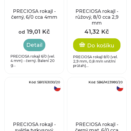
PRECIOSA rokajl -
PRECIOSA rokajl -
černý, 6/0 cca 4mm
růžový, 8/0 cca 2,9
mm
19,01 Kč
41,32 Kč
od
Detail
Do košíku
PRECIOSA rokajl 6/0 (vel.
PRECIOSA rokajl 8/0 (vel.
4 mm) - černý. Balení 20
2,9 mm, 0,8 mm vnitřní
g...
průtah)...
Kód:
SB11/63030/20
Kód:
SB6/M23980/20
český výrobek
český výrobek
PRECIOSA rokajl -
PRECIOSA rokajl -
světle tyrkysový,
černý mat, 6/0 cca