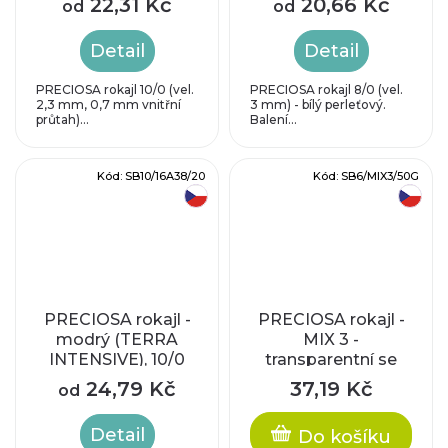
22,31 Kč
20,66 Kč
od
od
Detail
Detail
PRECIOSA rokajl 10/0 (vel.
PRECIOSA rokajl 8/0 (vel.
2,3 mm, 0,7 mm vnitřní
3 mm) - bílý perleťový.
průtah)...
Balení...
Kód:
SB10/16A38/20
Kód:
SB6/MIX3/50G
český výrobek
český výrobek
PRECIOSA rokajl -
PRECIOSA rokajl -
modrý (TERRA
MIX 3 -
INTENSIVE), 10/0
transparentní se
cca 2,3mm
stříbrným
24,79 Kč
37,19 Kč
od
průtahem, 6/0 cca
4,1 mm
Detail
Do košíku