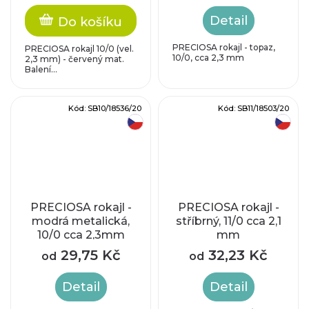
Detail
Do košíku
PRECIOSA rokajl - topaz,
PRECIOSA rokajl 10/0 (vel.
10/0, cca 2,3 mm
2,3 mm) - červený mat.
Balení...
Kód:
SB10/18536/20
Kód:
SB11/18503/20
český výrobek
český výrobek
PRECIOSA rokajl -
PRECIOSA rokajl -
modrá metalická,
stříbrný, 11/0 cca 2,1
10/0 cca 2,3mm
mm
29,75 Kč
32,23 Kč
od
od
Detail
Detail