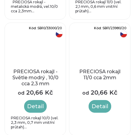
PRECIOSA rokajl -
PRECIOSA rokajl 11/0 (vel.
metalická modrá, vel.10/0
2,1 mm, 0,6 mm vnitřní
cca 2,3mm...
průtah)...
Kód:
SB10/33000/20
Kód:
SB11/23980/20
český výrobek
český výrobek
PRECIOSA rokajl -
PRECIOSA rokajl
Světle modrý , 10/0
11/0 cca 2mm
cca 2,3 mm
20,66 Kč
20,66 Kč
od
od
Detail
Detail
PRECIOSA rokajl 10/0 (vel.
2,3 mm, 0,7 mm vnitřní
průtah)...