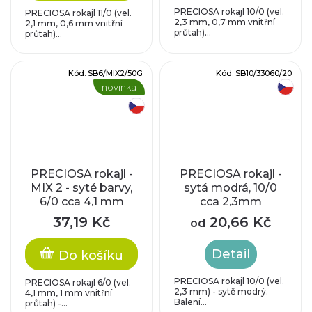
PRECIOSA rokajl 10/0 (vel.
PRECIOSA rokajl 11/0 (vel.
2,3 mm, 0,7 mm vnitřní
2,1 mm, 0,6 mm vnitřní
průtah)...
průtah)...
Kód:
SB6/MIX2/50G
Kód:
SB10/33060/20
novinka
český výrobek
český výrobek
PRECIOSA rokajl -
PRECIOSA rokajl -
MIX 2 - syté barvy,
sytá modrá, 10/0
6/0 cca 4,1 mm
cca 2,3mm
37,19 Kč
20,66 Kč
od
Detail
Do košíku
PRECIOSA rokajl 10/0 (vel.
PRECIOSA rokajl 6/0 (vel.
2,3 mm) - sytě modrý.
4,1 mm, 1 mm vnitřní
Balení...
průtah) -...