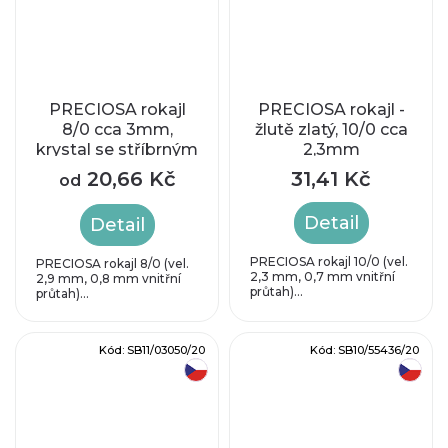
PRECIOSA rokajl
PRECIOSA rokajl -
8/0 cca 3mm,
žlutě zlatý, 10/0 cca
krystal se stříbrným
2,3mm
průtahem
20,66 Kč
31,41 Kč
od
Detail
Detail
PRECIOSA rokajl 10/0 (vel.
PRECIOSA rokajl 8/0 (vel.
2,3 mm, 0,7 mm vnitřní
2,9 mm, 0,8 mm vnitřní
průtah)...
průtah)...
Kód:
SB11/03050/20
Kód:
SB10/55436/20
český výrobek
český výrobek