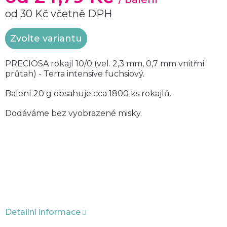
od
30 Kč
včetně DPH
Měrná
Zvolte variantu
cena:
PRECIOSA rokajl 10/0 (vel. 2,3 mm, 0,7 mm vnitřní
průtah) - Terra intensive fuchsiový.
Balení 20 g obsahuje cca 1800 ks rokajlů.
Dodáváme bez vyobrazené misky.
Detailní informace