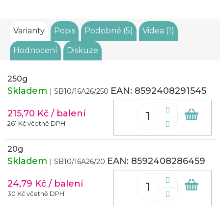
Varianty
Popis
Podobné (5)
Videa (1)
Hodnocení
Diskuze
250g
Skladem
EAN:
8592408291545
| SB10/16A26/250
215,70 Kč
/ balení
Do
koš
261 Kč včetně DPH
20g
Skladem
EAN:
8592408286459
| SB10/16A26/20
24,79 Kč
/ balení
Do
koš
30 Kč včetně DPH