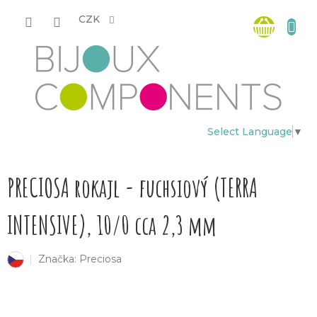
Přejít
Nákup
na
CZK
obsah
košík
Select Language
▼
PRECIOSA rokajl - fuchsiový (TERRA
INTENSIVE), 10/0 cca 2,3 mm
Značka:
Preciosa
český výrobek