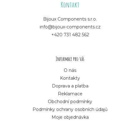
á
Kontakt
p
Bijoux Components s.r.o.
info@bijoux-components.cz
a
+420 731 482 562
t
í
Informace pro vás
O nás
Kontakty
Doprava a platba
Reklamace
Obchodní podmínky
Podmínky ochrany osobních údajů
Moje objednávka