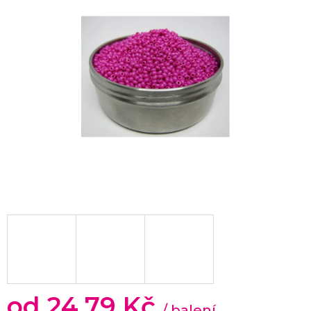
od
24,79 Kč
/ balení