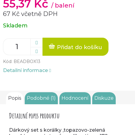
55,37 Kč
/ balení
67 Kč včetně DPH
Měrná
Skladem
cena:
Přidat do košíku
Kód:
BEADBOX13
Detailní informace
Popis
Podobné (1)
Hodnocení
Diskuze
Detailní popis produktu
Dárkový set s korálky ,topazovo-zelená