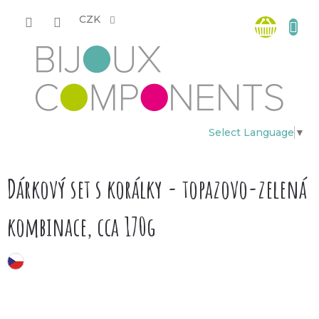
Přejít
Nákup
na
CZK
obsah
košík
Select Language
▼
Dárkový set s korálky - topazovo-zelená
kombinace, cca 170g
český výrobek