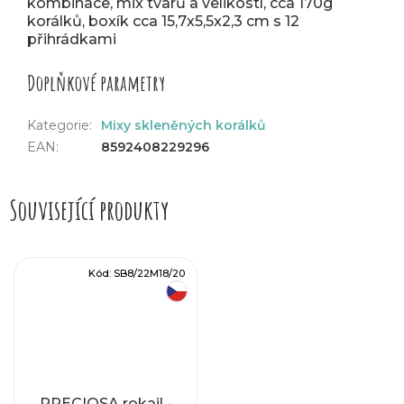
kombinace, mix tvarů a velikostí, cca 170g
korálků, boxík cca 15,7x5,5x2,3 cm s 12
přihrádkami
Doplňkové parametry
Kategorie
:
Mixy skleněných korálků
EAN
:
8592408229296
Související produkty
Kód:
SB8/22M18/20
český výrobek
PRECIOSA rokajl -