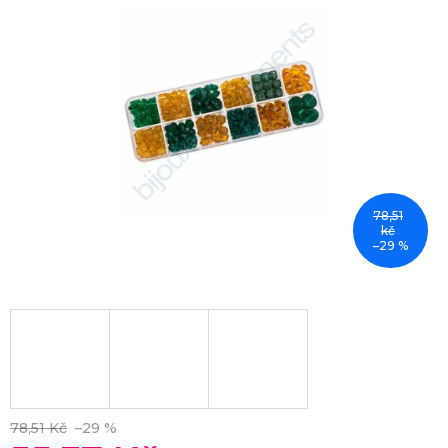
78,51
kč
–29 %
78,51 Kč
–29 %