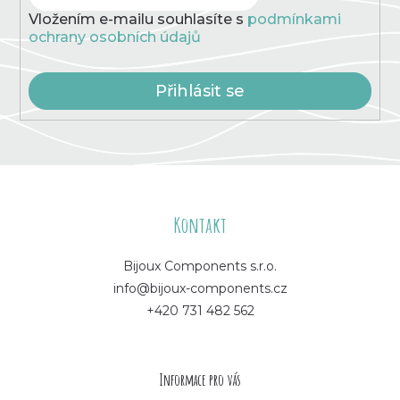
Vložením e-mailu souhlasíte s
podmínkami
ochrany osobních údajů
Přihlásit se
Z
á
Kontakt
p
Bijoux Components s.r.o.
info@bijoux-components.cz
a
+420 731 482 562
t
í
Informace pro vás