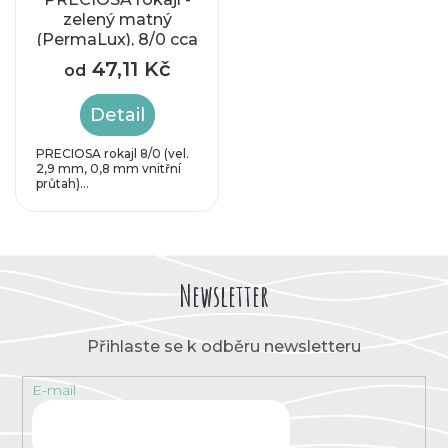
zelený matný
(PermaLux), 8/0 cca
2,9 mm
47,11 Kč
od
Detail
PRECIOSA rokajl 8/0 (vel.
2,9 mm, 0,8 mm vnitřní
průtah)...
Newsletter
Přihlaste se k odběru newsletteru
E-mail