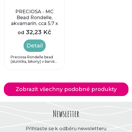
PRECIOSA - MC
Bead Rondelle,
akvamarín, cca 5,7 x
6,1 mm
32,23 Kč
od
Detail
Preciosa Rondelle bead
(sluníčka, bikony) v barvě...
Zobrazit všechny podobné produkty
Newsletter
Přihlaste se k odběru newsletteru