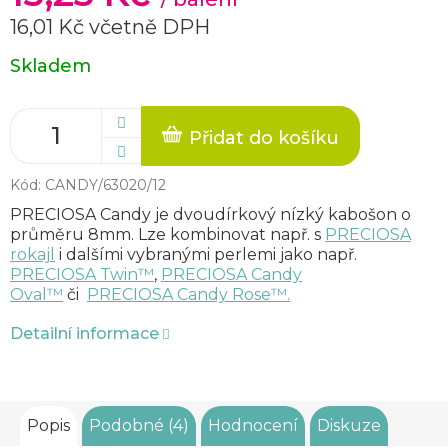
16,01 Kč včetně DPH
Měrná
Skladem
cena:
Přidat do košíku
Kód:
CANDY/63020/12
PRECIOSA Candy
je
dvoudírkový nízký kabošon o
průměru 8mm. Lze kombinovat např. s
PRECIOSA
rokajl
i dalšími vybranými perlemi jako např.
PRECIOSA Twin™
,
PRECIOSA Candy
Oval™
či
PRECIOSA Candy Rose™.
Detailní informace
Popis
Podobné (4)
Hodnocení
Diskuze