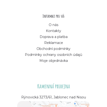
t
í
Informace pro vás
O nás
Kontakty
Doprava a platba
Reklamace
Obchodní podmínky
Podmínky ochrany osobních údajů
Moje objednávka
Kamenná prodejna
Rýnovická 3273/61, Jablonec nad Nisou