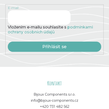
E-mail
Vložením e-mailu souhlasíte s
podmínkami
ochrany osobních údajů
Přihlásit se
Z
á
Kontakt
p
Bijoux Components s.r.o.
info@bijoux-components.cz
a
+420 731 482 562