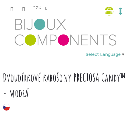
Přejít
Nákup
na
CZK
obsah
košík
Select Language
▼
Dvoudírkové kabošony PRECIOSA Candy™
- modrá
český výrobek