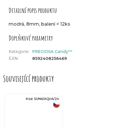
Detailní popis produktu
modrá, 8mm, balení = 12ks
Doplňkové parametry
Kategorie
:
PRECIOSA Candy™
EAN
:
8592408256469
Související produkty
Kód:
SUN6/AQUA/24
český výrobek