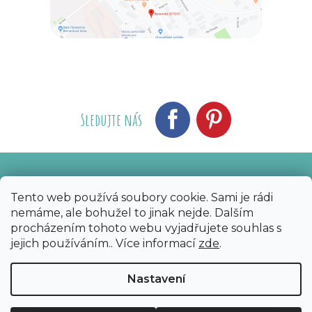
Sledujte nás
Vytvořil Shoptet
Nakódoval eshopGuru
|
Tento web používá soubory cookie. Sami je rádi
nemáme, ale bohužel to jinak nejde. Dalším
Copyright 2026
Bijoux Components - Svět
procházením tohoto webu vyjadřujete souhlas s
korálků
. Všechna práva vyhrazena.
Upravit
jejich používáním.. Více informací
zde
.
nastavení cookies
Nastavení