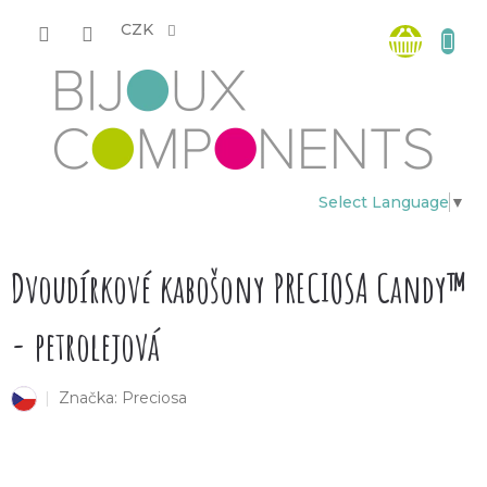
Přejít
Nákup
na
CZK
obsah
košík
Select Language
▼
Dvoudírkové kabošony PRECIOSA Candy™
- petrolejová
Značka:
Preciosa
český výrobek