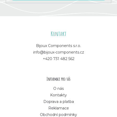
Z
á
Kontakt
p
Bijoux Components s.r.o.
info@bijoux-components.cz
a
+420 731 482 562
t
í
Informace pro vás
O nás
Kontakty
Doprava a platba
Reklamace
Obchodní podmínky