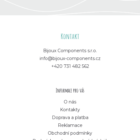
Z
á
Kontakt
p
Bijoux Components s.r.o.
info@bijoux-components.cz
a
+420 731 482 562
t
í
Informace pro vás
O nás
Kontakty
Doprava a platba
Reklamace
Obchodní podmínky