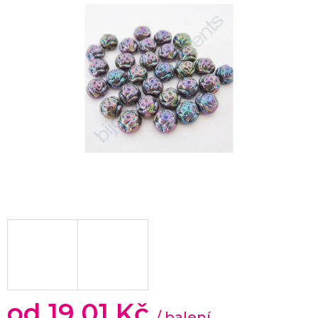
od
19,01 Kč
/ balení