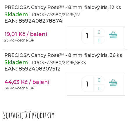
PRECIOSA Candy Rose™ - 8 mm, fialový iris, 12 ks
Skladem
| CROSE/23980/21495/12
EAN:
8592408278874
19,01 Kč
/ balení
Do
koš
23 Kč včetně DPH
PRECIOSA Candy Rose™ - 8 mm, fialový iris, 36 ks
Skladem
| CROSE/23980/21495/36KS
EAN:
8592408307512
44,63 Kč
/ balení
Do
koš
54 Kč včetně DPH
Související produkty