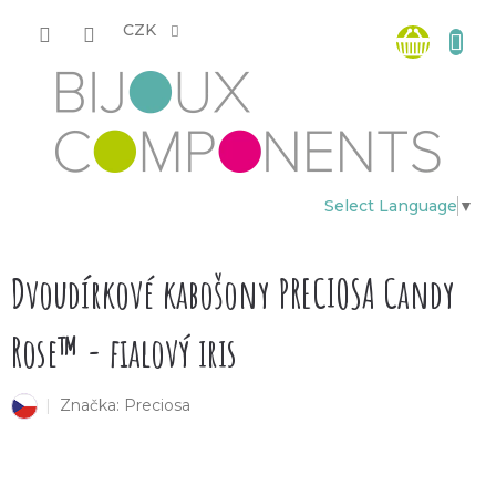
Přejít
Nákup
na
CZK
obsah
košík
Select Language
▼
Dvoudírkové kabošony PRECIOSA Candy
Rose™ - fialový iris
Značka:
Preciosa
český výrobek