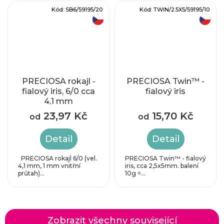
Kód:
SB6/59195/20
Kód:
TWIN/2.5X5/59195/10
český výrobek
český výrobek
PRECIOSA rokajl -
PRECIOSA Twin™ -
fialový iris, 6/0 cca
fialový iris
4,1 mm
23,97 Kč
15,70 Kč
od
od
Detail
Detail
PRECIOSA rokajl 6/0 (vel.
PRECIOSA Twin™ - fialový
4,1 mm, 1 mm vnitřní
iris, cca 2,5x5mm. balení
průtah)...
10g =...
Zobrazit všechny související