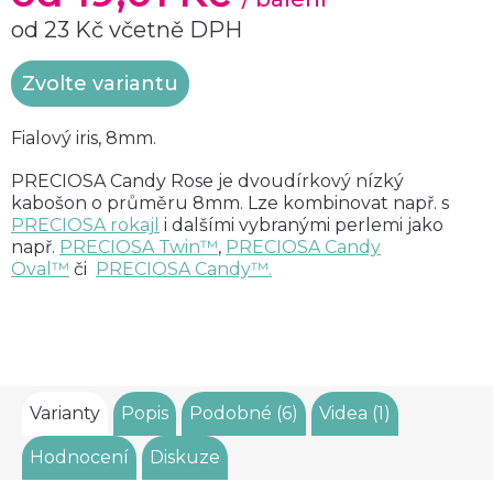
od
23 Kč
včetně DPH
Měrná
Zvolte variantu
cena:
Fialový iris, 8mm.
PRECIOSA Candy Rose
je
dvoudírkový nízký
kabošon o průměru 8mm. Lze kombinovat např. s
PRECIOSA rokajl
i dalšími vybranými perlemi jako
např.
PRECIOSA Twin™
,
PRECIOSA Candy
Oval™
či
PRECIOSA
Candy
™.
Varianty
Popis
Podobné (6)
Videa (1)
Hodnocení
Diskuze