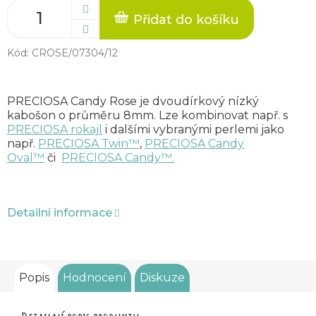
Přidat do košíku
Kód:
CROSE/07304/12
PRECIOSA Candy Rose
je
dvoudírkový nízký
kabošon o průměru 8mm. Lze kombinovat např. s
PRECIOSA rokajl
i dalšími vybranými perlemi jako
např.
PRECIOSA Twin™
,
PRECIOSA Candy
Oval™
či
PRECIOSA
Candy
™.
Detailní informace
Popis
Hodnocení
Diskuze