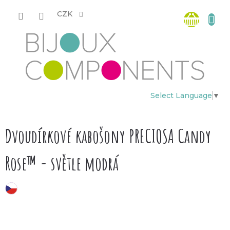
Přejít
Nákup
na
CZK
obsah
košík
Select Language
▼
Dvoudírkové kabošony PRECIOSA Candy
Rose™ - světle modrá
český výrobek