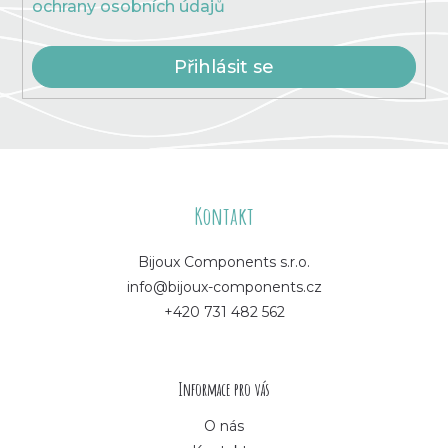
ochrany osobních údajů
Přihlásit se
Z
á
Kontakt
p
Bijoux Components s.r.o.
info@bijoux-components.cz
a
+420 731 482 562
t
í
Informace pro vás
O nás