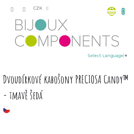
Přejít
Nákup
na
CZK
obsah
košík
Select Language
▼
Dvoudírkové kabošony PRECIOSA Candy™
- tmavě šedá
český výrobek