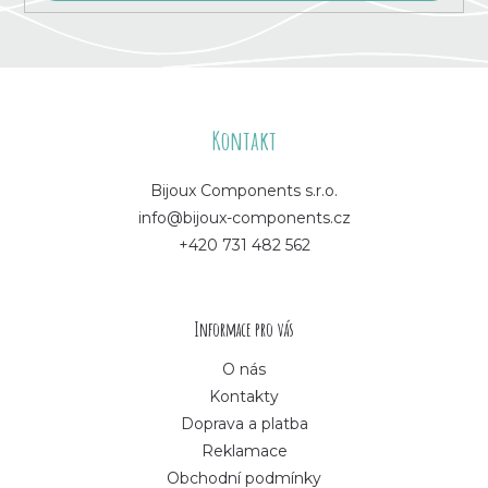
Z
á
Kontakt
p
Bijoux Components s.r.o.
info@bijoux-components.cz
a
+420 731 482 562
t
í
Informace pro vás
O nás
Kontakty
Doprava a platba
Reklamace
Obchodní podmínky