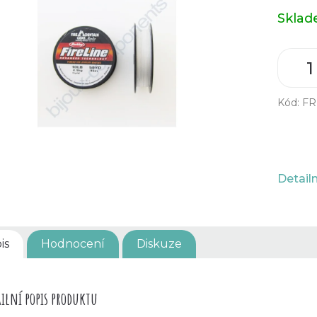
Měrná
Skla
cena:
Kód:
FR
Detail
is
Hodnocení
Diskuze
ilní popis produktu