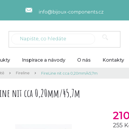
info@bijoux-components.cz
ukty
Inspirace a návody
O nás
Kontakty
itě
Fireline
FireLine nit cca 0,20mm/45,7m
Line nit cca 0,20mm/45,7m
21
255 K