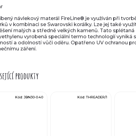
ar
íbený návlekový materál FireLine® je využíván při tvorbě
rků v kombinaci se Swarovski korálky. Lze jej také využí
ěšení malých a středně velkých kamenů. Tato splétaná n
yethylenu vyrobená speciální termo technologií vyniká 
ností a odolností vůči oděru. Opatřeno UV ochranou pro
nečnímu záření.
sející produkty
Kód:
JBN30-0.40
Kód:
THREADER/1