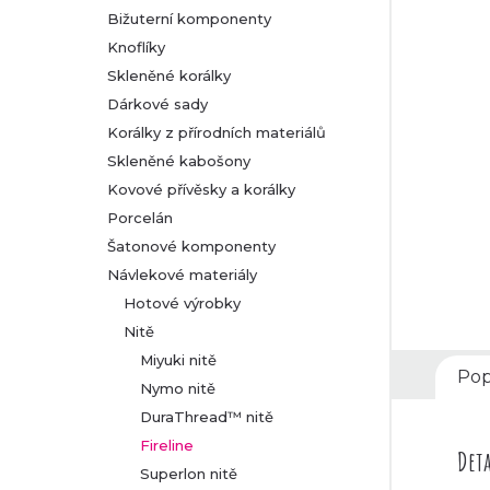
Bižuterní komponenty
r
Knoflíky
Skleněné korálky
a
Dárkové sady
n
Korálky z přírodních materiálů
Skleněné kabošony
n
Kovové přívěsky a korálky
Porcelán
í
Šatonové komponenty
Návlekové materiály
p
Hotové výrobky
a
Nitě
Miyuki nitě
n
Pop
Nymo nitě
DuraThread™ nitě
e
Fireline
Deta
l
Superlon nitě