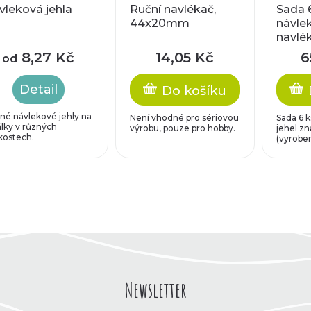
vleková jehla
Ruční navlékač,
Sada 
44x20mm
návlek
navlé
8,27 Kč
14,05 Kč
6
od
Detail
Do košíku
né návlekové jehly na
Není vhodné pro sériovou
Sada 6 
álky v různých
výrobu, pouze pro hobby.
jehel zn
ikostech.
(vyroben
Newsletter