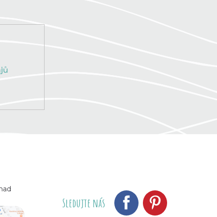
jů
 nad
Sledujte nás