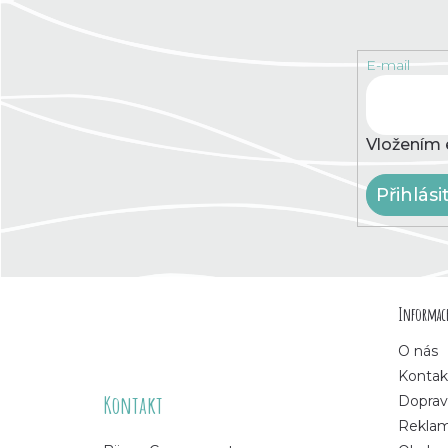
E-mail
Vložením 
Přihlási
Z
Informace
á
O nás
p
Kontak
Kontakt
Doprav
a
Rekla