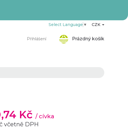
Select Language
▼
CZK
Nákupní
Prázdný košík
Přihlášení
košík
0,74 Kč
/ cívka
č včetně DPH