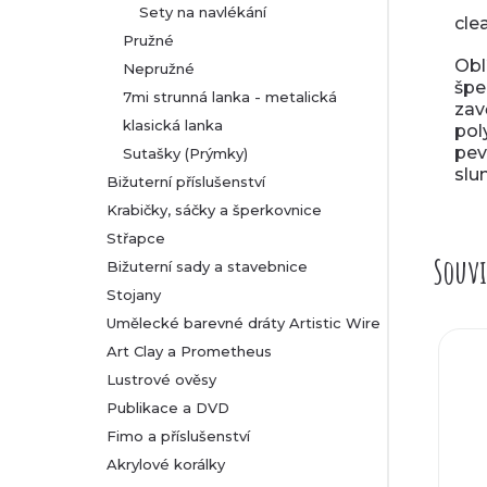
Sety na navlékání
cle
Pružné
Obl
Nepružné
špe
7mi strunná lanka - metalická
zav
klasická lanka
pol
pev
Sutašky (Prýmky)
slu
Bižuterní příslušenství
Krabičky, sáčky a šperkovnice
Střapce
Souvi
Bižuterní sady a stavebnice
Stojany
Umělecké barevné dráty Artistic Wire
Art Clay a Prometheus
Lustrové ověsy
Publikace a DVD
Fimo a příslušenství
Akrylové korálky