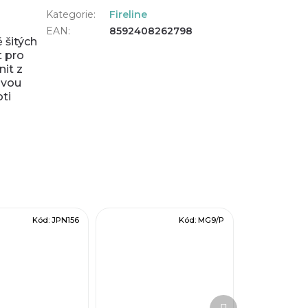
Kategorie
:
Fireline
EAN
:
8592408262798
 šitých
t pro
it z
svou
ti
Kód:
JPN156
Kód:
MG9/P
Další