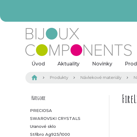
Přejít
na
obsah
Úvod
Aktuality
Novinky
Prod
Domů
Produkty
Návlekové materiály
N
P
Fire
Kategorie
Přeskočit
kategorie
o
PRECIOSA
SWAROVSKI CRYSTALS
s
Uranové sklo
t
Stříbro Ag925/1000