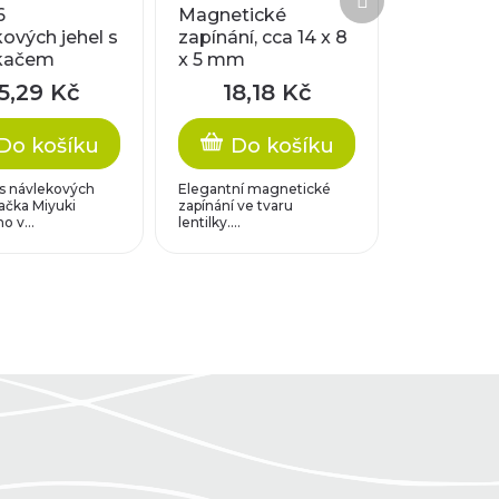
produkt
6
Magnetické
ových jehel s
zapínání, cca 14 x 8
kačem
x 5 mm
5,29 Kč
18,18 Kč
Do košíku
Do košíku
ks návlekových
Elegantní magnetické
ačka Miyuki
zapínání ve tvaru
o v...
lentilky....