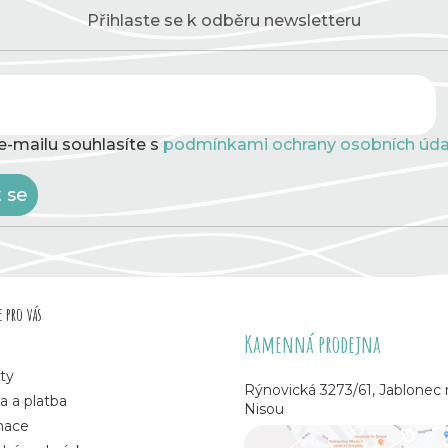
Přihlaste se k odběru newsletteru
e-mailu souhlasíte s
podmínkami ochrany osobních úda
t se
 pro vás
Kamenná prodejna
ty
Rýnovická 3273/61, Jablonec
a a platba
Nisou
mace