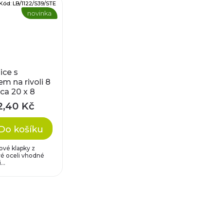
Kód:
LB/1122/S39/STE
novinka
ice s
em na rivoli 8
ca 20 x 8
2,40 Kč
Do košíku
ové klapky z
é oceli vhodné
...