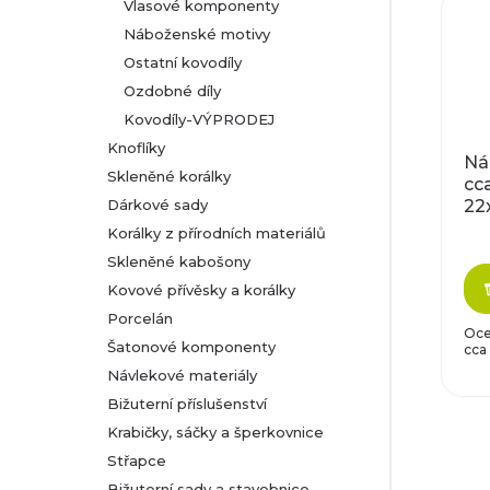
Vlasové komponenty
Náboženské motivy
Ostatní kovodíly
Ozdobné díly
Kovodíly-VÝPRODEJ
Knoflíky
Ná
Skleněné korálky
cc
22
Dárkové sady
Korálky z přírodních materiálů
Skleněné kabošony
Kovové přívěsky a korálky
Porcelán
Oce
Šatonové komponenty
cca
Návlekové materiály
Bižuterní příslušenství
Krabičky, sáčky a šperkovnice
Střapce
Bižuterní sady a stavebnice