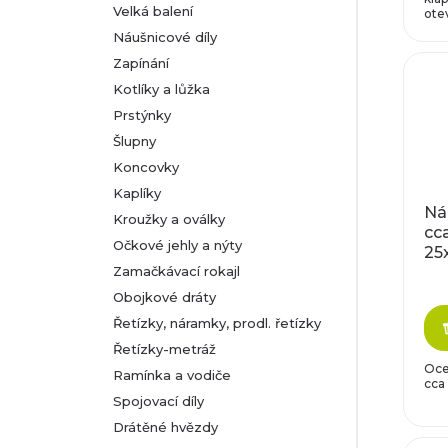
u
Velká balení
otev
d
Náušnicové díly
k
Zapínání
u
Kotlíky a lůžka
t
k
Prstýnky
Šlupny
ů
t
Koncovky
Kaplíky
ů
Ná
Kroužky a oválky
cc
Očkové jehly a nýty
25
Zamačkávací rokajl
Obojkové dráty
Řetízky, náramky, prodl. řetízky
Řetízky-metráž
Oce
Ramínka a vodiče
cca
Spojovací díly
Drátěné hvězdy