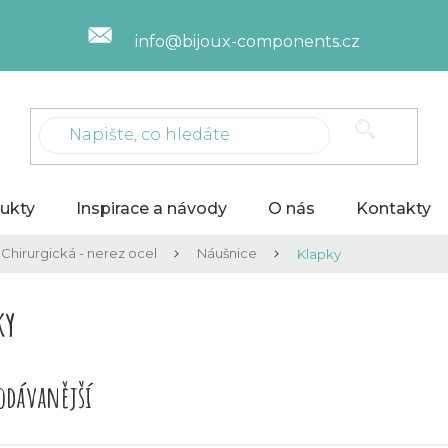
info@bijoux-components.cz
ukty
Inspirace a návody
O nás
Kontakty
Chirurgická - nerez ocel
Náušnice
Klapky
ky
odávanější