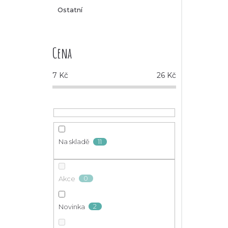
Ostatní
Cena
7
Kč
26
Kč
11
Na skladě
0
Akce
2
Novinka