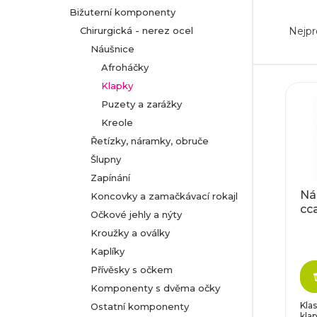
Bižuterní komponenty
Ř
r
Nejpr
Chirurgická - nerez ocel
a
Náušnice
a
Afroháčky
z
n
V
Klapky
Puzety a zarážky
e
n
ý
Kreole
n
Řetízky, náramky, obruče
í
p
Šlupny
í
p
Zapínání
i
Ná
Koncovky a zamačkávací rokajl
p
cc
a
s
Očkové jehly a nýty
r
Kroužky a oválky
n
p
Kaplíky
o
Přívěsky s očkem
e
r
Komponenty s dvěma očky
d
l
o
Kla
Ostatní komponenty
klap