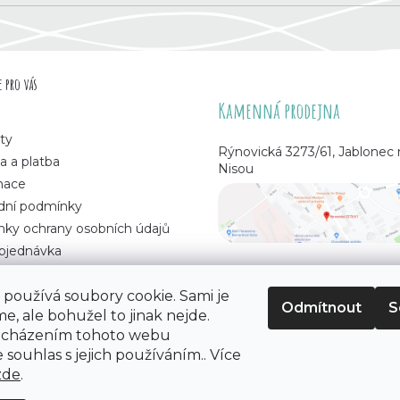
 pro vás
Kamenná prodejna
ty
Rýnovická 3273/61, Jablonec
a a platba
Nisou
mace
ní podmínky
ky ochrany osobních údajů
bjednávka
používá soubory cookie. Sami je
Odmítnout
S
e, ale bohužel to jinak nejde.
 korálků
. Všechna práva vyhrazena.
ocházením tohoto webu
 souhlas s jejich používáním.. Více
zde
.