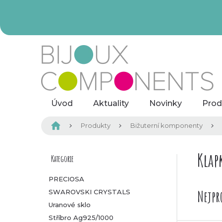
Přejít
na
obsah
Úvod
Aktuality
Novinky
Prod
Domů
Produkty
Bižuterní komponenty
P
Klap
Kategorie
Přeskočit
kategorie
o
PRECIOSA
Nejpr
SWAROVSKI CRYSTALS
s
Uranové sklo
t
Stříbro Ag925/1000