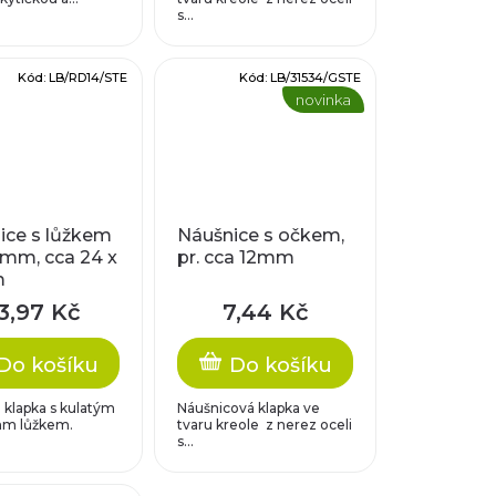
s...
Kód:
LB/RD14/STE
Kód:
LB/31534/GSTE
novinka
ice s lůžkem
Náušnice s očkem,
4mm, cca 24 x
pr. cca 12mm
m
3,97 Kč
7,44 Kč
Do košíku
Do košíku
 klapka s kulatým
Náušnicová klapka ve
mm lůžkem.
tvaru kreole z nerez oceli
s...