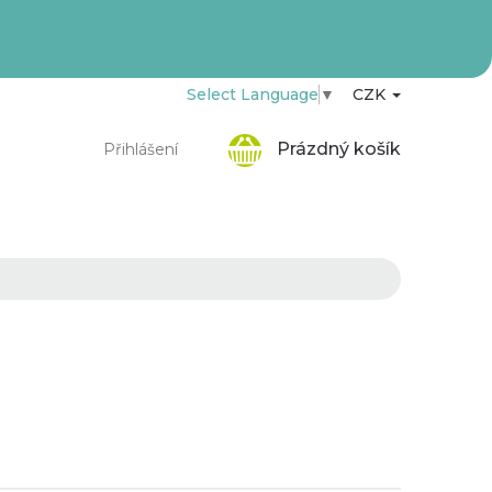
Select Language
▼
CZK
Nákupní
Prázdný košík
Přihlášení
košík