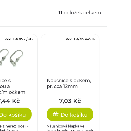
11
položek celkem
Kód:
LB/31535/STE
Kód:
LB/31534/STE
ice s
Náušnice s očkem,
ou a
pr. cca 12mm
acím očkem,
 x 11 mm
7,44 Kč
7,03 Kč
Do košíku
Do košíku
 z nerez oceli -
Náušnicová klapka ve
kytičkou a...
tvaru kreole z nerez oceli