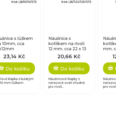
Kód:
LB/RD10/STE
Kód:
LB/1122/12R/STE
ušnice s lůžkem
Náušnice s
Náušn
a 10mm, cca
kotlíkem na rivoli
kotlík
x12mm
12 mm, cca 22 x 13
mm, c
mm
mm
23,14 Kč
20,66 Kč
1
Do košíku
Do košíku
lová klapka s kulatým
Náušnicové klapky z
Náušnic
 10 mm lůžkem.
nerezové oceli vhodné
nerezov
pro rivoli...
pro rivoli
O
v
l