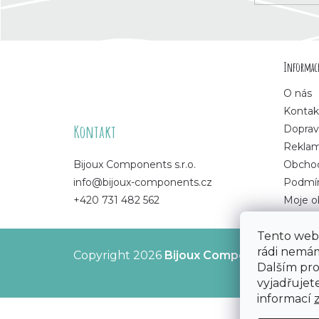
Z
Informace
á
O nás
p
Kontak
Kontakt
Doprav
a
Rekla
Bijoux Components s.r.o.
Obchod
t
info@bijoux-components.cz
Podmín
+420 731 482 562
Moje o
í
Tento web 
rádi nemám
Copyright 2026
Bijoux Components - Svět
Dalším pr
Upravit nastavení cookies
vyjadřujete
informací