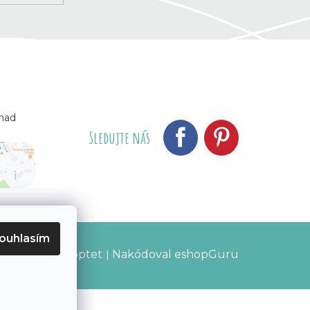
 nad
Sledujte nás
ouhlasím
Vytvořil Shoptet
Nakódoval eshopGuru
|