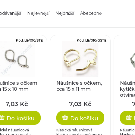
odávanější
Nejlevnější
Nejdražší
Abecedně
Kód:
LB/010/STE
Kód:
LB/010/GSTE
ušnice s očkem,
Náušnice s očkem,
Náušn
a 15 x 10 mm
cca 15 x 11 mm
kytičk
otvír
cca 19
7,03 Kč
7,03 Kč
Do košíku
Do košíku
sická náušnicová
Klasická náušnicová
Náušnice
ka z nerez oceli s
klapka z pozlacené nerez
klapky s 