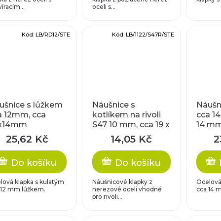
íracím...
oceli s...
Kód:
LB/RD12/STE
Kód:
LB/1122/S47R/STE
ušnice s lůžkem
Náušnice s
Náušn
a 12mm, cca
kotlíkem na rivoli
cca 1
x14mm
S47 10 mm, cca 19 x
14 m
11 mm
25,62 Kč
14,05 Kč
2
Do košíku
Do košíku
lová klapka s kulatým
Náušnicové klapky z
Ocelová
 12 mm lůžkem.
nerezové oceli vhodné
cca 14 
pro rivoli...