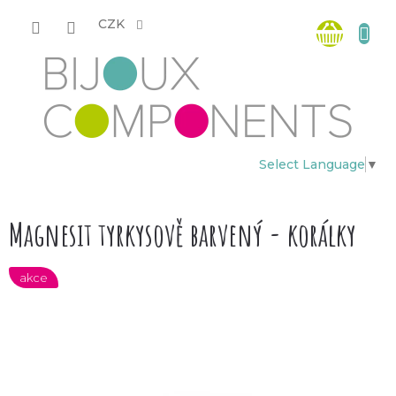
Přejít
Nákup
na
CZK
obsah
košík
Select Language
▼
Magnesit tyrkysově barvený - korálky
akce