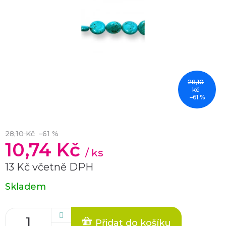
28,10
kč
–61 %
28,10 Kč
–61 %
10,74 Kč
/ ks
13 Kč včetně DPH
Měrná
Skladem
cena:
Přidat do košíku