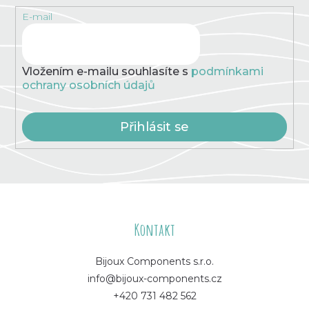
E-mail
Vložením e-mailu souhlasíte s
podmínkami
ochrany osobních údajů
Přihlásit se
Z
á
Kontakt
p
Bijoux Components s.r.o.
info@bijoux-components.cz
a
+420 731 482 562