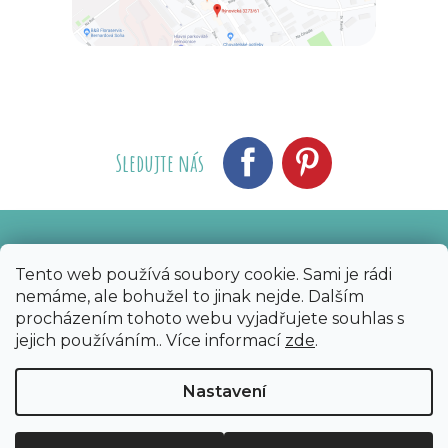
Sledujte nás
Vytvořil Shoptet
Nakódoval eshopGuru
|
Tento web používá soubory cookie. Sami je rádi
nemáme, ale bohužel to jinak nejde. Dalším
Copyright 2026
Bijoux Components - Svět
procházením tohoto webu vyjadřujete souhlas s
korálků
. Všechna práva vyhrazena.
Upravit
jejich používáním.. Více informací
zde
.
nastavení cookies
Nastavení