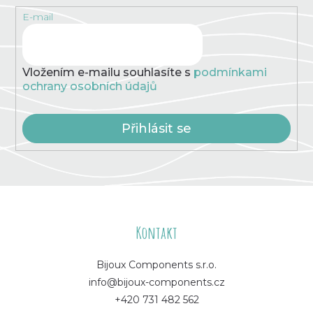
E-mail
Vložením e-mailu souhlasíte s
podmínkami
ochrany osobních údajů
Přihlásit se
Z
á
Kontakt
p
Bijoux Components s.r.o.
info@bijoux-components.cz
a
+420 731 482 562