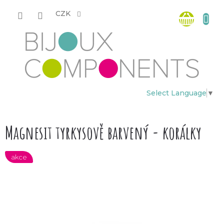
Přejít
Nákup
na
CZK
obsah
košík
Select Language
▼
Magnesit tyrkysově barvený - korálky
akce