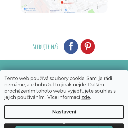
Sledujte nás
Vytvořil Shoptet
Nakódoval eshopGuru
|
Tento web používá soubory cookie. Sami je rádi
nemáme, ale bohužel to jinak nejde. Dalším
Copyright 2026
Bijoux Components - Svět
procházením tohoto webu vyjadřujete souhlas s
korálků
. Všechna práva vyhrazena.
Upravit
jejich používáním.. Více informací
zde
.
nastavení cookies
Nastavení