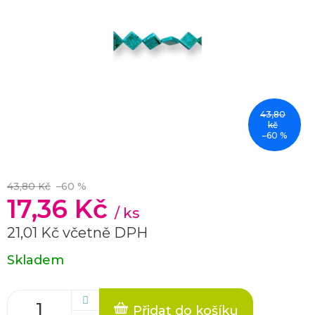
43,80
kč
–60 %
43,80 Kč
–60 %
17,36 Kč
/ ks
21,01 Kč včetně DPH
Měrná
Skladem
cena:
Přidat do košíku