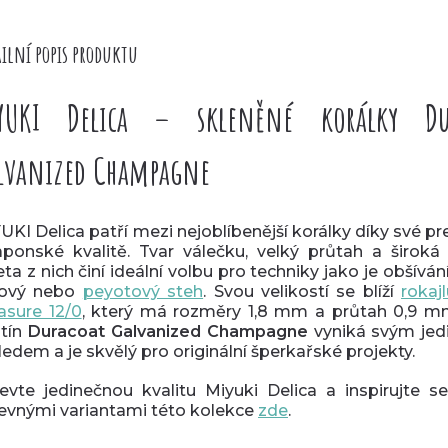
ilní popis produktu
YUKI Delica – skleněné korálky Du
lvanized Champagne
UKI Delica patří mezi nejoblíbenější korálky díky své pr
aponské kvalitě. Tvar válečku, velký průtah a široká
eta z nich činí ideální volbu pro techniky jako je obšívání
lový nebo
peyotový steh
.
Svou velikostí se blíží
roka
asure 12/0
, který má rozměry 1,8 mm a průtah 0,9 m
tín
Duracoat Galvanized Champagne
vyniká svým je
ledem a je skvělý pro originální šperkařské projekty.
evte jedinečnou kvalitu Miyuki Delica a inspirujte se
evnými variantami této kolekce
zde
.