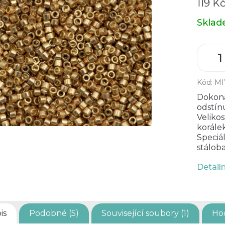
119 K
Měrná
Skla
cena:
Kód:
MI
Dokon
odstí
Veliko
korále
Spec
stáloba
Detail
is
Podobné (5)
Související soubory (1)
Ho