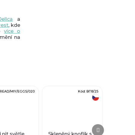
elica
a
rest
, kde
te
více o
umění na
READ/MIY/EGGS/020
Kód:
BT8/25
český výrobek
Další
Další
produkt
produkt
 nit světle
Skleněný knoflík s