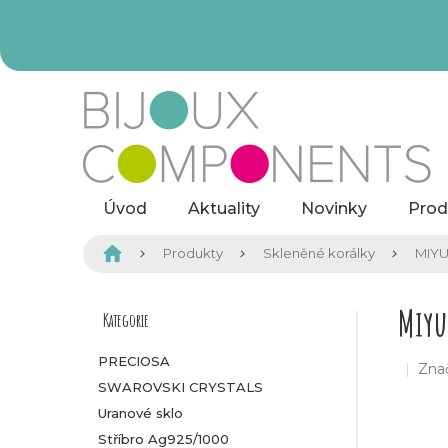
Přejít
na
obsah
Úvod
Aktuality
Novinky
Prod
Domů
Produkty
Skleněné korálky
MIYU
P
Miyu
Kategorie
Přeskočit
kategorie
o
PRECIOSA
Zna
SWAROVSKI CRYSTALS
s
Uranové sklo
t
Stříbro Ag925/1000