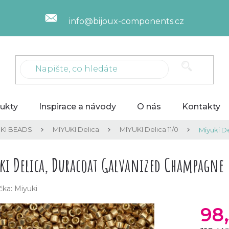
info@bijoux-components.cz
ukty
Inspirace a návody
O nás
Kontakty
KI BEADS
MIYUKI Delica
MIYUKI Delica 11/0
Miyuki D
ki Delica, Duracoat Galvanized Champagne
čka:
Miyuki
98