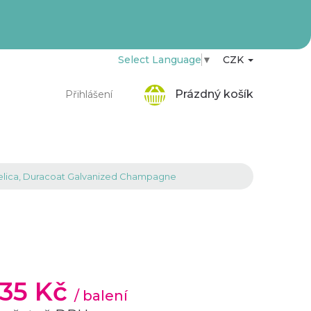
Select Language
▼
CZK
Nákupní
Prázdný košík
Přihlášení
košík
elica, Duracoat Galvanized Champagne
,35 Kč
/ balení