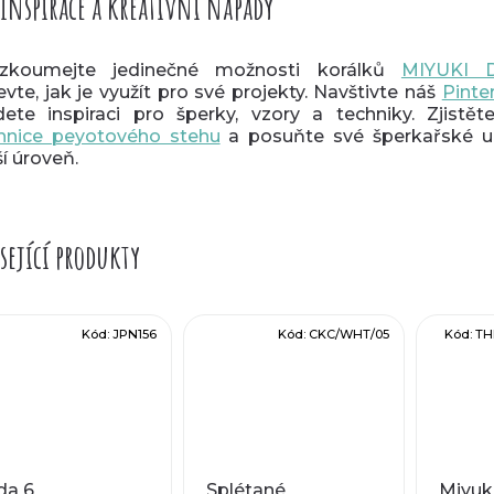
Inspirace a kreativní nápady
ozkoumejte jedinečné možnosti korálků
MIYUKI D
evte, jak je využít pro své projekty. Navštivte náš
Pinte
dete inspiraci pro šperky, vzory a techniky. Zjistě
hnice peyotového stehu
a posuňte své šperkařské 
ší úroveň.
sející produkty
Kód:
JPN156
Kód:
CKC/WHT/05
Kód:
TH
da 6
Splétané
Miyuki