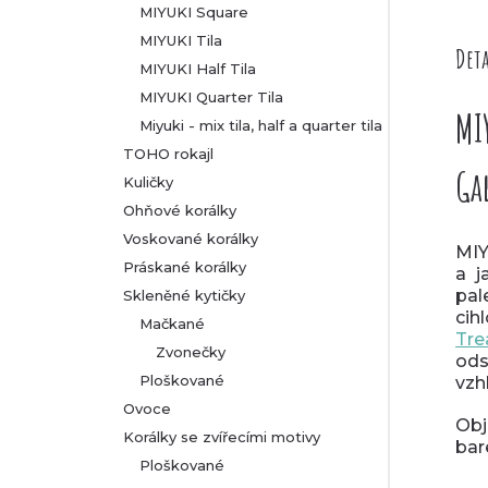
MIYUKI Square
MIYUKI Tila
Deta
MIYUKI Half Tila
MIYUKI Quarter Tila
MI
Miyuki - mix tila, half a quarter tila
TOHO rokajl
Ga
Kuličky
Ohňové korálky
Voskované korálky
MIY
Práskané korálky
a j
pal
Skleněné kytičky
cih
Mačkané
Tre
Zvonečky
ods
Ploškované
vzh
Ovoce
Obj
Korálky se zvířecími motivy
bar
Ploškované