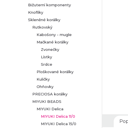
Bižuterní komponenty
r
Knoflíky
Skleněné korálky
a
Rutkovský
n
Kabošony - mugle
Mačkané korálky
n
Zvonečky
Lístky
í
Srdce
p
Ploškované korálky
Kuličky
a
Ohňovky
PRECIOSA korálky
n
MIYUKI BEADS
MIYUKI Delica
e
MIYUKI Delica 11/0
Pop
l
MIYUKI Delica 15/0