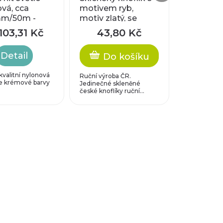
vá, cca
motivem ryb,
mm/50m -
motiv zlatý, se
st B
spodním pokovem
103,31 Kč
43,80 Kč
Detail
Do košíku
valitní nylonová
Ruční výroba ČR.
le krémové barvy
Jedinečné skleněné
české knoflíky ruční...