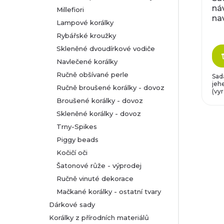
ná
Millefiori
na
Lampové korálky
Rybářské kroužky
Skleněné dvoudírkové vodiče
Navlečené korálky
Ručně obšívané perle
Sad
jeh
Ručně broušené korálky - dovoz
(vyr
Broušené korálky - dovoz
Skleněné korálky - dovoz
Trny-Spikes
Piggy beads
Kočičí oči
Šatonové růže - výprodej
Ručně vinuté dekorace
Mačkané korálky - ostatní tvary
Dárkové sady
Korálky z přírodních materiálů