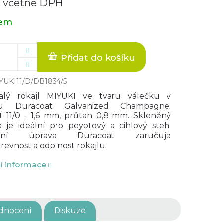
č včetně DPH
dem
Přidat do košíku
YUKI11/D/DB1834/5
alý rokajl MIYUKI ve tvaru válečku v
nu Duracoat Galvanized Champagne.
st 11/0 - 1,6 mm, průtah 0,8 mm. Skleněný
k je ideální pro peyotový a cihlový steh.
iální úprava Duracoat zaručuje
revnost a odolnost rokajlu.
ní informace
dnocení
Diskuze