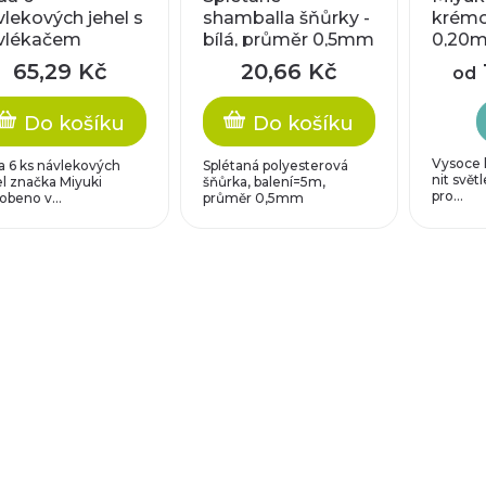
vlekových jehel s
shamballa šňůrky -
krémo
vlékačem
bílá, průměr 0,5mm
0,20
veliko
65,29 Kč
20,66 Kč
od
Do košíku
Do košíku
Vysoce k
a 6 ks návlekových
Splétaná polyesterová
nit svět
el značka Miyuki
šňůrka, balení=5m,
pro...
obeno v...
průměr 0,5mm