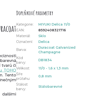
Doplňkové parametry
Kategorie
:
MIYUKI Delica 11/0
racoat
EAN
:
8592408321716
Materiál
:
Sklo
Označení
:
Delica
Duracoat Galvanized
Barva
:
Champagne
eciznosti
Kód
DB1834
 barevná
barvy
:
 tvarů či
Velikost
:
11/0 - 1,6 x 1,3 mm
jlu TOHO
Šíře
m.
Tento
0,8 mm
průtahu
:
dinečným
Stálost
Stálobarevné
barvy
:
 dalšími