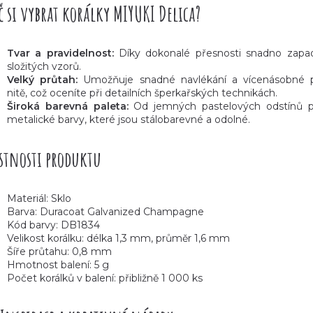
č si vybrat korálky MIYUKI Delica?
Tvar a pravidelnost:
Díky dokonalé přesnosti snadno zapa
složitých vzorů.
Velký průtah:
Umožňuje snadné navlékání a vícenásobné p
nitě, což oceníte při detailních šperkařských technikách.
Široká barevná paleta:
Od jemných pastelových odstínů p
metalické barvy, které jsou stálobarevné a odolné.
stnosti produktu
Materiál: Sklo
Barva: Duracoat Galvanized Champagne
Kód barvy: DB1834
Velikost korálku: délka 1,3 mm, průměr 1,6 mm
Šíře průtahu: 0,8 mm
Hmotnost balení: 5 g
Počet korálků v balení: přibližně 1 000 ks