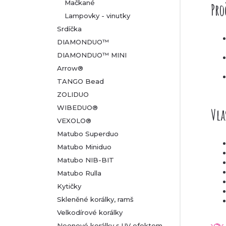
Mačkané
Pro
Lampovky - vinutky
Srdíčka
DIAMONDUO™
DIAMONDUO™ MINI
Arrow®
TANGO Bead
ZOLIDUO
WIBEDUO®
Vla
VEXOLO®
Matubo Superduo
Matubo Miniduo
Matubo NIB-BIT
Matubo Rulla
Kytičky
Skleněné korálky, ramš
Velkodírové korálky
Neonové korálky s UV efektem