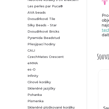
Les perles par Puca®
AVA beads
Pr
Dvoudírkové Tile
obj
naj
Silky Beads - Star
tec
Dvoudírkové Bricks
dal
Pyramida Beadstud
Přesýpací hodiny
CALI
Souvi
CzechMates Crescent
eMMA
es-O
Infinity
Cínové korálky
Skleněné jazýčky
Pohanka
Písmenka
Skleněné ploškované korálky
Sa