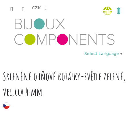
Přejít
Nákup
na
CZK
obsah
košík
Select Language
▼
Skleněné ohňové korálky-světle zelené,
vel.cca 4 mm
český výrobek