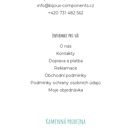
info@bijoux-components.cz
a
+420 731 482 562
t
í
Informace pro vás
O nás
Kontakty
Doprava a platba
Reklamace
Obchodní podmínky
Podmínky ochrany osobních údajů
Moje objednávka
Kamenná prodejna