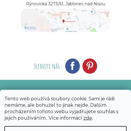
Rýnovická 3273/61, Jablonec nad Nisou
Sledujte nás
Vytvořil Shoptet
Nakódoval eshopGuru
|
Tento web používá soubory cookie. Sami je rádi
nemáme, ale bohužel to jinak nejde. Dalším
Copyright 2026
Bijoux Components - Svět
procházením tohoto webu vyjadřujete souhlas s
korálků
. Všechna práva vyhrazena.
Upravit
jejich používáním.. Více informací
zde
.
nastavení cookies