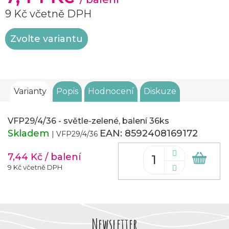
9 Kč včetně DPH
Měrná
Zvolte variantu
cena:
Varianty
Popis
Hodnocení
Diskuze
VFP29/4/36 - světle-zelené, balení 36ks
Skladem
EAN:
8592408169172
| VFP29/4/36
7,44 Kč
/ balení
Do
koš
9 Kč včetně DPH
Newsletter