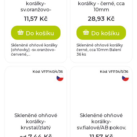
korálky-
korálky - černé, cca
sv.oranžovo-
10mm
červené, vel.cca 6
11,57 Kč
28,93 Kč
mm
Do košíku
Do košíku
Skleněné ohňové korálky
Skleněné ohňové korálky
(ohňovky) -sv.oranžovo-
černé, cca 10mm Balení
červené,...
36 ks
Kód:
VFP140/4/36
Kód:
VFP34/5/36
český výrobek
český výrobek
Skleněné ohňové
Skleněné ohňové
korálky-
korálky-
krystal/zlatý
sv.fialové/AB pokov,
půlpokov, vel.cca 4
vel.cca 5 mm
7,44 Kč
11,57 Kč