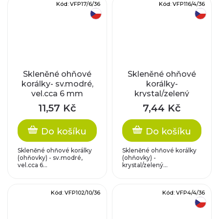
Kód:
VFP17/6/36
Kód:
VFP116/4/36
český výrobek
český výrobek
Skleněné ohňové
Skleněné ohňové
korálky- sv.modré,
korálky-
vel.cca 6 mm
krystal/zelený
půlpokov, vel.cca 4
11,57 Kč
7,44 Kč
mm
Do košíku
Do košíku
Skleněné ohňové korálky
Skleněné ohňové korálky
(ohňovky) - sv.modré,
(ohňovky) -
vel.cca 6...
krystal/zelený...
Kód:
VFP102/10/36
Kód:
VFP4/4/36
český výrobek