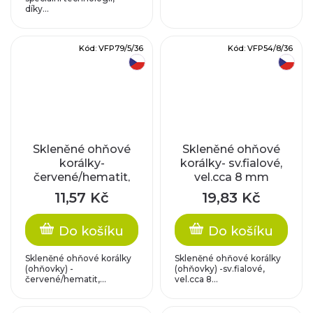
díky...
Kód:
VFP79/5/36
Kód:
VFP54/8/36
český výrobek
český výrobek
Skleněné ohňové
Skleněné ohňové
korálky-
korálky- sv.fialové,
červené/hematit,
vel.cca 8 mm
vel.cca 5 mm
11,57 Kč
19,83 Kč
Do košíku
Do košíku
Skleněné ohňové korálky
Skleněné ohňové korálky
(ohňovky) -
(ohňovky) -sv.fialové,
červené/hematit,...
vel.cca 8...