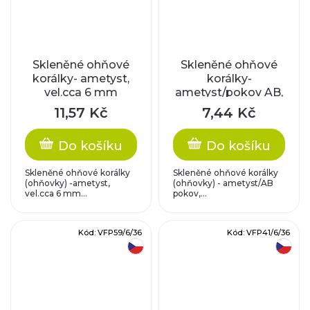
Skleněné ohňové
Skleněné ohňové
korálky- ametyst,
korálky-
vel.cca 6 mm
ametyst/pokov AB,
vel.cca 3 mm
11,57 Kč
7,44 Kč
Do košíku
Do košíku
Skleněné ohňové korálky
Skleněné ohňové korálky
(ohňovky) -ametyst,
(ohňovky) - ametyst/AB
vel.cca 6 mm...
pokov,...
Kód:
VFP59/6/36
Kód:
VFP41/6/36
český výrobek
český výrobek