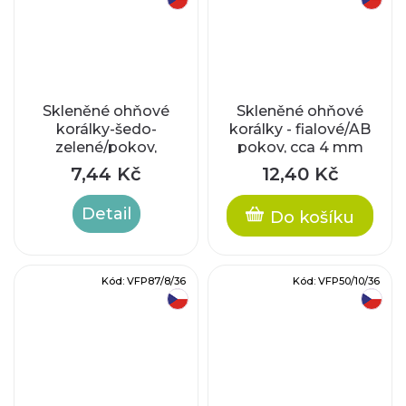
Skleněné ohňové
Skleněné ohňové
korálky-šedo-
korálky - fialové/AB
zelené/pokov,
pokov, cca 4 mm
vel.cca 3 mm
7,44 Kč
12,40 Kč
Detail
Do košíku
Kód:
VFP87/8/36
Kód:
VFP50/10/36
český výrobek
český výrobek