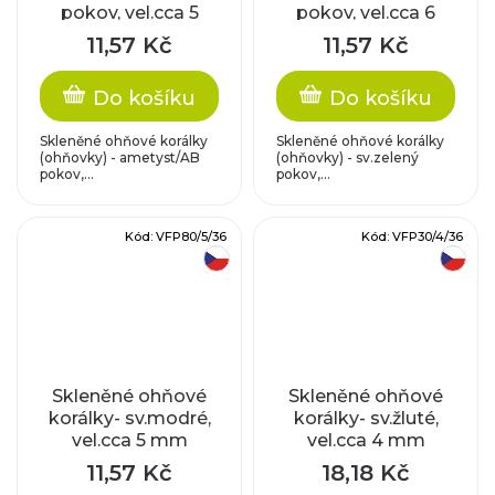
pokov, vel.cca 5
pokov, vel.cca 6
mm
mm
11,57 Kč
11,57 Kč
Do košíku
Do košíku
Skleněné ohňové korálky
Skleněné ohňové korálky
(ohňovky) - ametyst/AB
(ohňovky) - sv.zelený
pokov,...
pokov,...
Kód:
VFP80/5/36
Kód:
VFP30/4/36
český výrobek
český výrobek
Skleněné ohňové
Skleněné ohňové
korálky- sv.modré,
korálky- sv.žluté,
vel.cca 5 mm
vel.cca 4 mm
11,57 Kč
18,18 Kč