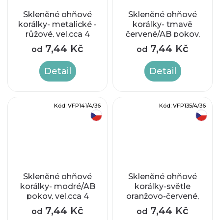
Skleněné ohňové
Skleněné ohňové
korálky- metalické -
korálky- tmavě
růžové, vel.cca 4
červené/AB pokov,
mm
vel.cca 4 mm
7,44 Kč
7,44 Kč
od
od
Detail
Detail
Kód:
VFP141/4/36
Kód:
VFP135/4/36
český výrobek
český výrobek
Skleněné ohňové
Skleněné ohňové
korálky- modré/AB
korálky-světle
pokov, vel.cca 4
oranžovo-červené,
mm
vel.cca 4 mm
7,44 Kč
7,44 Kč
od
od