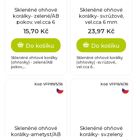
Skleněné ohňové
Skleněné ohňové
korálky- zelené/AB
korálky- sv.růžové,
pokov, vel.cca 6
vel.cca 6 mm
mm
15,70 Kč
23,97 Kč
Do košíku
Do košíku
Skleněné ohňové korálky
Skleněné ohňové korálky
(ohňovky) - zelené/AB
(ohňovky) -sv.růžové,
pokov,...
vel.cca 6...
Kód:
VFP89/5/36
Kód:
VFP16/6/36
český výrobek
český výrobek
Skleněné ohňové
Skleněné ohňové
korálky-ametyst/AB
korálky- sv.zelený