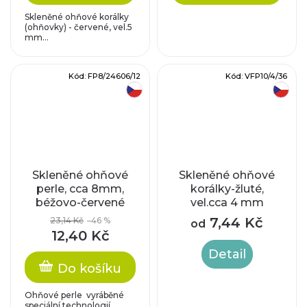
Skleněné ohňové korálky
(ohňovky) - červené, vel.5
mm...
Kód:
FP8/24606/12
Kód:
VFP10/4/36
český výrobek
český výrobek
Skleněné ohňové
Skleněné ohňové
perle, cca 8mm,
korálky-žluté,
béžovo-červené
vel.cca 4 mm
7,44 Kč
23,14 Kč
–46 %
od
12,40 Kč
Detail
Do košíku
Ohňové perle vyráběné
speciální technologií,