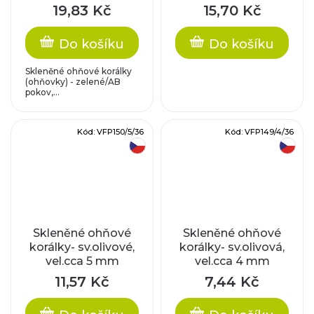
mm
8mm
19,83 Kč
15,70 Kč
Do košíku
Do košíku
Skleněné ohňové korálky
(ohňovky) - zelené/AB
pokov,...
Kód:
VFP150/5/36
Kód:
VFP149/4/36
český výrobek
český výrobek
Skleněné ohňové
Skleněné ohňové
korálky- sv.olivové,
korálky- sv.olivová,
vel.cca 5 mm
vel.cca 4 mm
11,57 Kč
7,44 Kč