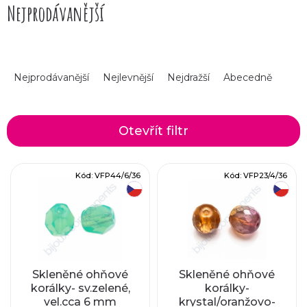
Nejprodávanější
Ř
Nejprodávanější
Nejlevnější
Nejdražší
Abecedně
a
z
Otevřít filtr
e
V
Kód:
VFP44/6/36
Kód:
VFP23/4/36
n
český výrobek
český výrobek
ý
í
p
p
i
r
Skleněné ohňové
Skleněné ohňové
korálky- sv.zelené,
korálky-
s
vel.cca 6 mm
krystal/oranžovo-