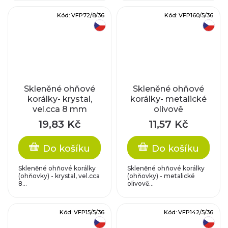
Kód:
VFP72/8/36
Kód:
VFP160/5/36
český výrobek
český výrobek
Skleněné ohňové
Skleněné ohňové
korálky- krystal,
korálky- metalické
vel.cca 8 mm
olivově
zelené/barvené,
19,83 Kč
11,57 Kč
vel.cca 5 mm
Do košíku
Do košíku
Skleněné ohňové korálky
Skleněné ohňové korálky
(ohňovky) - krystal, vel.cca
(ohňovky) - metalické
8...
olivově...
Kód:
VFP15/5/36
Kód:
VFP142/5/36
český výrobek
český výrobek