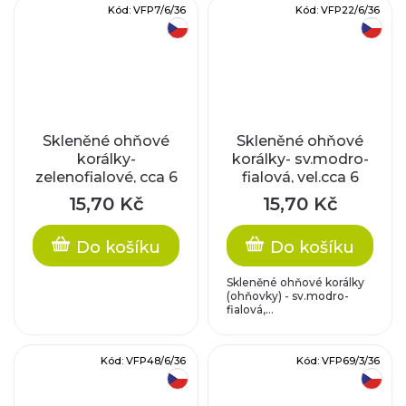
Kód:
VFP7/6/36
Kód:
VFP22/6/36
český výrobek
český výrobek
Skleněné ohňové
Skleněné ohňové
korálky-
korálky- sv.modro-
zelenofialové, cca 6
fialová, vel.cca 6
mm
mm
15,70 Kč
15,70 Kč
Do košíku
Do košíku
Skleněné ohňové korálky
(ohňovky) - sv.modro-
fialová,...
Kód:
VFP48/6/36
Kód:
VFP69/3/36
český výrobek
český výrobek