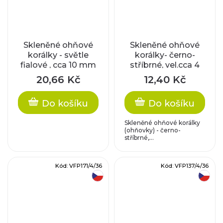
Skleněné ohňové
Skleněné ohňové
korálky - světle
korálky- černo-
fialové , cca 10 mm
stříbrné, vel.cca 4
mm
20,66 Kč
12,40 Kč
Do košíku
Do košíku
Skleněné ohňové korálky
(ohňovky) - černo-
stříbrné,...
Kód:
VFP171/4/36
Kód:
VFP137/4/36
český výrobek
český výrobek