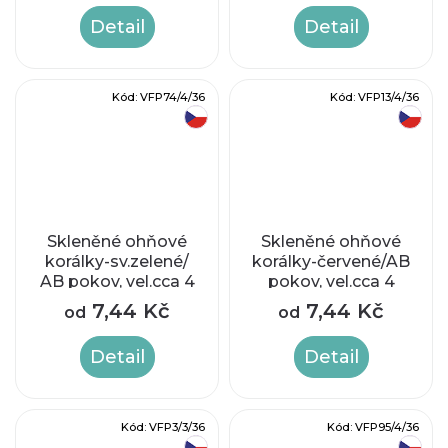
Detail
Detail
Kód:
VFP74/4/36
Kód:
VFP13/4/36
český výrobek
český výrobek
Skleněné ohňové
Skleněné ohňové
korálky-sv.zelené/
korálky-červené/AB
AB pokov, vel.cca 4
pokov, vel.cca 4
mm
mm
7,44 Kč
7,44 Kč
od
od
Detail
Detail
Kód:
VFP3/3/36
Kód:
VFP95/4/36
český výrobek
český výrobek