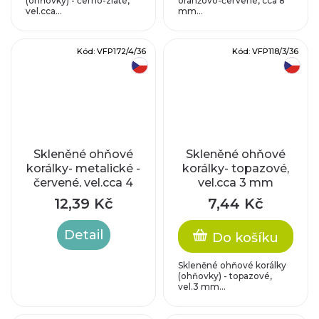
(ohňovky) - černo-zlaté,
oranžovo-červené, cca 8
vel.cca...
mm...
Kód:
VFP172/4/36
Kód:
VFP118/3/36
český výrobek
český výrobek
Skleněné ohňové
Skleněné ohňové
korálky- metalické -
korálky- topazové,
červené, vel.cca 4
vel.cca 3 mm
mm
12,39 Kč
7,44 Kč
Detail
Do košíku
Skleněné ohňové korálky
(ohňovky) - topazové,
vel.3 mm...