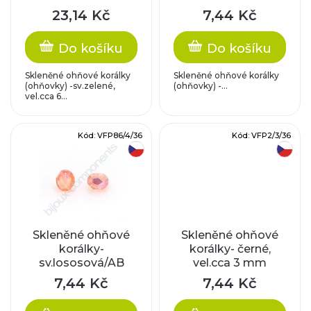
o
růžový pokov,
p
23,14 Kč
7,44 Kč
vel.cca 4 mm
d
r
Do košíku
Do košíku
u
o
Skleněné ohňové korálky
Skleněné ohňové korálky
k
(ohňovky) -sv.zelené,
(ohňovky) -...
vel.cca 6...
d
t
u
Kód:
VFP86/4/36
Kód:
VFP2/3/36
ů
český výrobek
český výrobek
k
t
ů
Skleněné ohňové
Skleněné ohňové
korálky-
korálky- černé,
sv.lososová/AB
vel.cca 3 mm
pokov, vel.cca 4
7,44 Kč
7,44 Kč
mm