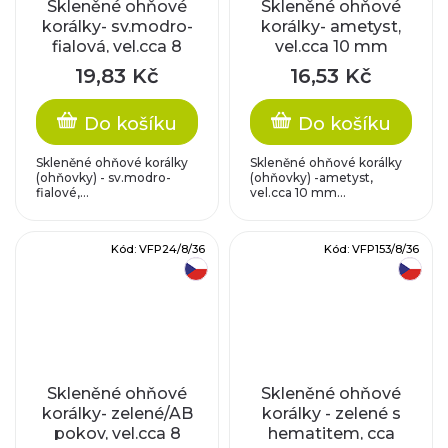
Skleněné ohňové
Skleněné ohňové
korálky- sv.modro-
korálky- ametyst,
fialová, vel.cca 8
vel.cca 10 mm
mm
19,83 Kč
16,53 Kč
Do košíku
Do košíku
Skleněné ohňové korálky
Skleněné ohňové korálky
(ohňovky) - sv.modro-
(ohňovky) -ametyst,
fialové,...
vel.cca 10 mm...
Kód:
VFP24/8/36
Kód:
VFP153/8/36
český výrobek
český výrobek
Skleněné ohňové
Skleněné ohňové
korálky- zelené/AB
korálky - zelené s
pokov, vel.cca 8
hematitem, cca