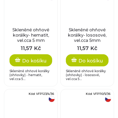
Skleněné ohňové
Skleněné ohňové
korálky- hematit,
korálky- lososové,
vel.cca 5 mm
vel.cca 5mm
11,57 Kč
11,57 Kč
Do košíku
Do košíku
Skleněné ohňové korálky
Skleněné ohňové korálky
(ohňovky) - hematit,
(ohňovky) - lososové,
vel.cca 5...
vel.cca 5...
Kód:
VFP123/4/36
Kód:
VFP110/5/36
český výrobek
český výrobek