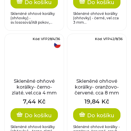
Do košíku
Do košíku
Skleněné ohňové korálky
Skleněné ohňové korálky
(ohňovky) -
(ohňovky) - černé, vel.cca
sv.lososová/AB pokov,...
3 mm...
Kód:
VFP28/4/36
Kód:
VFP42/8/36
český výrobek
Skleněné ohňové
Skleněné ohňové
korálky- černo-
korálky- oranžovo-
zlaté, vel.cca 4 mm
červené, cca 8 mm
7,44 Kč
19,84 Kč
Do košíku
Do košíku
Skleněné ohňové korálky
Skleněné ohňové korálky -