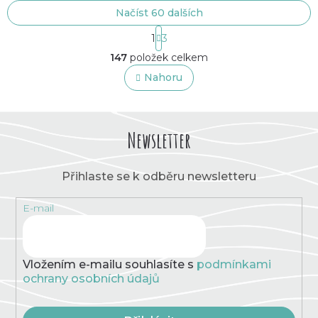
Načíst 60 dalších
S
1
3
t
O
r
147
položek celkem
v
á
l
Nahoru
n
á
k
o
d
v
a
á
c
Newsletter
n
í
í
p
r
Přihlaste se k odběru newsletteru
v
k
E-mail
y
v
ý
p
Vložením e-mailu souhlasíte s
podmínkami
i
ochrany osobních údajů
s
u