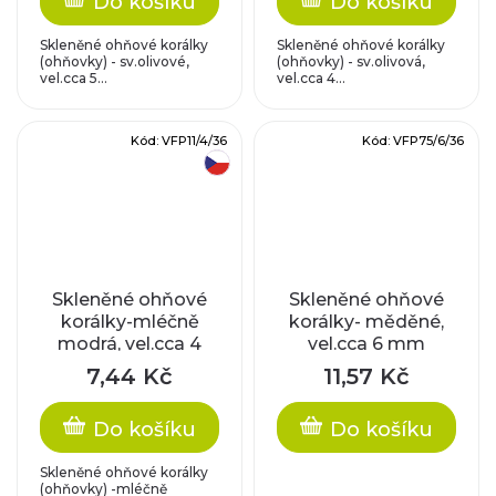
Do košíku
Do košíku
Skleněné ohňové korálky
Skleněné ohňové korálky
(ohňovky) - sv.olivové,
(ohňovky) - sv.olivová,
vel.cca 5...
vel.cca 4...
Kód:
VFP11/4/36
Kód:
VFP75/6/36
český výrobek
Skleněné ohňové
Skleněné ohňové
korálky-mléčně
korálky- měděné,
modrá, vel.cca 4
vel.cca 6 mm
mm
7,44 Kč
11,57 Kč
Do košíku
Do košíku
Skleněné ohňové korálky
(ohňovky) -mléčně