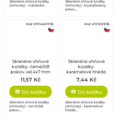
Skleněné ohňové korálky
Skleněné ohňové korálky
(ohňovky) - metalické...
(ohňovky) - krystal/zelený
pokov,...
Kód:
VFP14/4X7/36
Kód:
VFP120/3/36
český výrobek
český výrobek
Skleněné ohňové
Skleněné ohňové
korálky- černé/AB
korálky-
pokov, vel.4x7 mm
karamelově hnědé,
vel.cca 3 mm
11,57 Kč
7,44 Kč
Do košíku
Do košíku
Skleněné ohňové korálky
Skleněné ohňové korálky
(ohňovky) - černé/AB
(ohňovky) - karamelově
pokov,...
hnědé,...