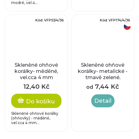
modré, vel.4...
Kód:
VFP53/4/36
Kód:
VFP174/4/36
český výrobek
Skleněné ohňové
Skleněné ohňové
korálky- měděné,
korálky- metalické -
vel.cca 4 mm
tmavě zelené,
vel.cca 4 mm
12,40 Kč
7,44 Kč
od
Detail
Do košíku
Skleněné ohňové korálky
(ohňovky) - měděné,
vel.cca 4 mm...