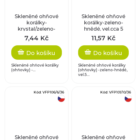
Skleněné ohňové
Skleněné ohňové
korálky-
korálky-zeleno-
krystal/zeleno-
hnědé, vel.cca 5
fialový pokov,
mm
7,44 Kč
11,57 Kč
vel.cca 4 mm
Do košíku
Do košíku
Skleněné ohňové korálky
Skleněné ohňové korálky
(ohňovky) -...
(ohňovky) -zeleno-hnědé,
vel.5...
Kód:
VFP106/6/36
Kód:
VFP101/10/36
český výrobek
český výrobek
Skleněné ohňové
Skleněné ohňové