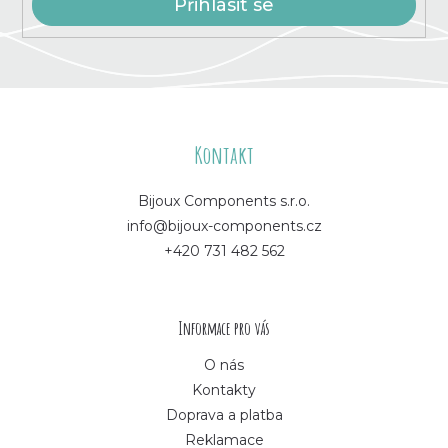
Přihlásit se
Z
á
Kontakt
p
Bijoux Components s.r.o.
info@bijoux-components.cz
a
+420 731 482 562
t
í
Informace pro vás
O nás
Kontakty
Doprava a platba
Reklamace