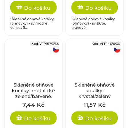
Do košíku
Do košíku
Skleněné ohňové korálky
Skleněné ohňové korálky
(ohňovky) - sv.modré,
(ohňovky) - sv.žluté,
vel.cca 5...
uranové...
Kód:
VFP157/3/36
Kód:
VFP146/6/36
český výrobek
český výrobek
Skleněné ohňové
Skleněné ohňové
korálky- metalické
korálky-
zelené/barvené,
krystal/zelený
vel.cca 3 mm
pokov, vel.cca 6
7,44 Kč
11,57 Kč
mm
Do košíku
Do košíku