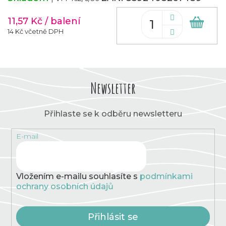
11,57 Kč
/ balení
Do
koš
14 Kč včetně DPH
Newsletter
Přihlaste se k odběru newsletteru
E-mail
Vložením e-mailu souhlasíte s
podmínkami
ochrany osobních údajů
Přihlásit se