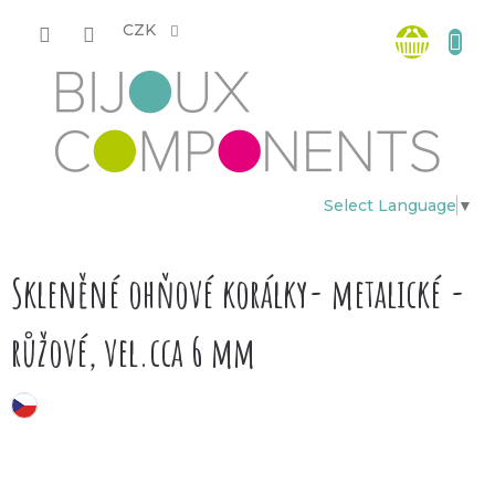
Přejít
Nákup
na
CZK
obsah
košík
Select Language
▼
Skleněné ohňové korálky- metalické -
růžové, vel.cca 6 mm
český výrobek