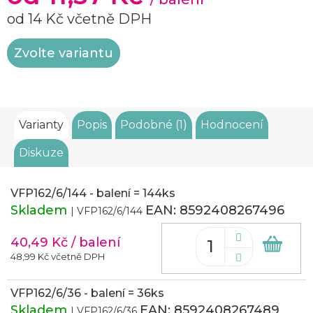
od
14 Kč
včetně DPH
Měrná
Zvolte variantu
cena:
Varianty
Popis
Podobné (1)
Hodnocení
Diskuze
VFP162/6/144 - balení = 144ks
Skladem
EAN:
8592408267496
| VFP162/6/144
40,49 Kč
/ balení
Do
koš
48,99 Kč včetně DPH
VFP162/6/36 - balení = 36ks
Skladem
EAN:
8592408267489
| VFP162/6/36