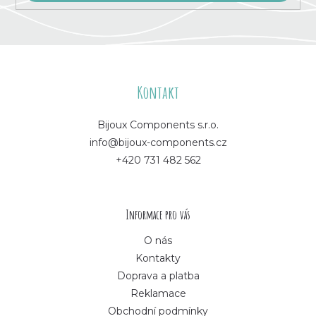
Z
á
Kontakt
p
Bijoux Components s.r.o.
info@bijoux-components.cz
a
+420 731 482 562
t
í
Informace pro vás
O nás
Kontakty
Doprava a platba
Reklamace
Obchodní podmínky