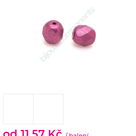
od
11,57 Kč
/ balení