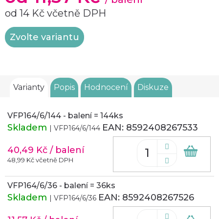
od
14 Kč
včetně DPH
Měrná
Zvolte variantu
cena:
Varianty
Popis
Hodnocení
Diskuze
VFP164/6/144 - balení = 144ks
Skladem
EAN:
8592408267533
| VFP164/6/144
40,49 Kč
/ balení
Do
koš
48,99 Kč včetně DPH
VFP164/6/36 - balení = 36ks
Skladem
EAN:
8592408267526
| VFP164/6/36