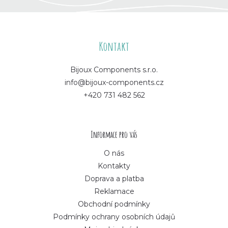
Z
á
Kontakt
p
Bijoux Components s.r.o.
info@bijoux-components.cz
a
+420 731 482 562
t
í
Informace pro vás
O nás
Kontakty
Doprava a platba
Reklamace
Obchodní podmínky
Podmínky ochrany osobních údajů