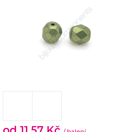
od
11,57 Kč
/ balení