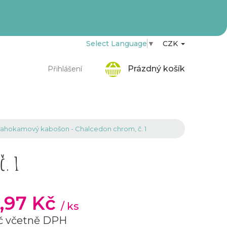
Select Language
▼
CZK
Nákupní
Prázdný košík
Přihlášení
košík
ahokamový kabošon - Chalcedon chrom, č. 1
č. 1
3,97 Kč
/ ks
č včetně DPH