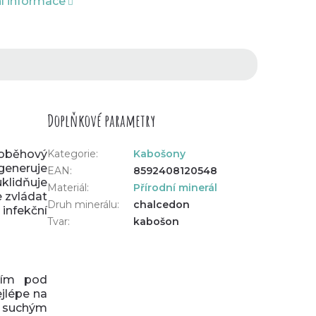
ní informace
Doplňkové parametry
oběhový
Kategorie
:
Kabošony
egeneruje
EAN
:
8592408120548
klidňuje
Materiál
:
Přírodní minerál
e zvládat
Druh minerálu
:
chalcedon
infekční
Tvar
:
kabošon
tím pod
jlépe na
m suchým