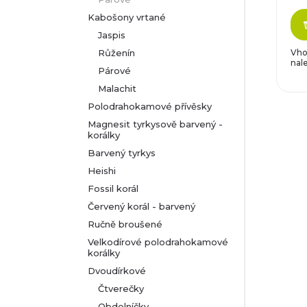
Kabošony vrtané
Jaspis
Růženín
Vho
nal
Párové
Malachit
Polodrahokamové přívěsky
Magnesit tyrkysově barvený -
korálky
Barvený tyrkys
Heishi
Fossil korál
Červený korál - barvený
Ručně broušené
Velkodírové polodrahokamové
korálky
Dvoudírkové
Čtverečky
Obdelníčky