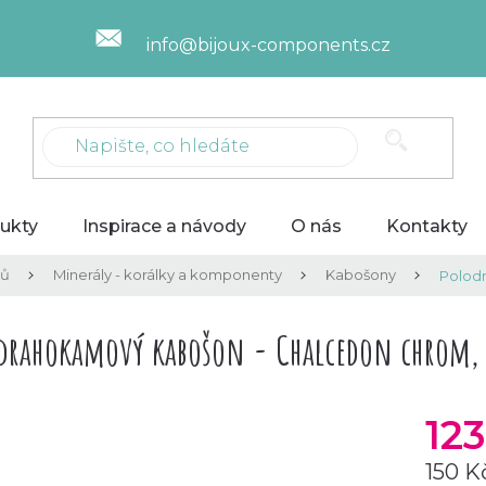
info@bijoux-components.cz
ukty
Inspirace a návody
O nás
Kontakty
lů
Minerály - korálky a komponenty
Kabošony
Polodr
drahokamový kabošon - Chalcedon chrom, 
12
150 K