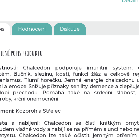
Detail
is
Hodnocení
Diskuze
ilní popis produktu
stnosti:
Chalcedon podporuje imunitní systém, 
tém, žlučník, slezinu, kosti, funkci žláz a celkově r
anismus. Tlumí horečku.
Jemná energie chalcedonu u
l a emoce.
Snižuje příznaky senility, demence a zlepšuj
obí přechodu. Pomáhá také na srdeční slabost, 
roby, krční onemocnění.
mení:
Kozoroh a Střelec
sta a nabíjení:
Chalcedon se čistí krátkým omy
udem vlažné vody a nabíjí se na přímém slunci nebo ne
tystu. Chalcedon lze také očistit jemným otření