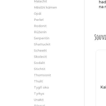
Malachit
had
na 
Měsíční kámen
Opál
Perleť
Rodonit
Růženín
Souvi
Serpentin
Shattuckit
Scheelit
Skolecit
Sodalit
Stichtit
Thomsonit
Thulit
Ka
Tygří oko
Tyrkys
Unakit
Párové