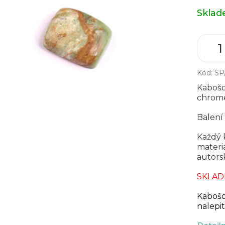
Měrná
Skla
cena:
Kód:
SP
Kabošo
chrome
Balení 
Každý k
materiá
autors
SKLAD
Kabošo
nalepit