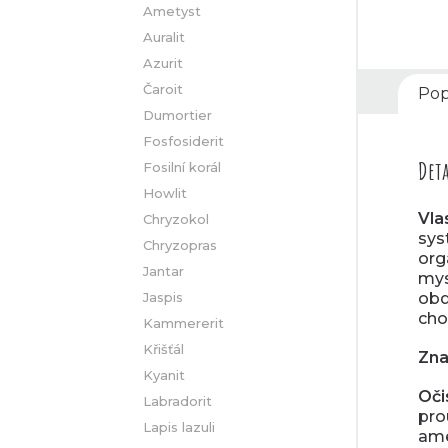
Ametyst
Auralit
Azurit
Čaroit
Pop
Dumortier
Fosfosiderit
Deta
Fosilní korál
Howlit
Vla
Chryzokol
sys
Chryzopras
org
Jantar
mys
Jaspis
obd
cho
Kammererit
Křišťál
Zna
Kyanit
Oči
Labradorit
pro
Lapis lazuli
ame