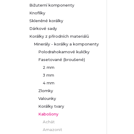
Bižuterní komponenty
r
Knoflíky
Skleněné korálky
a
Dárkové sady
n
Korálky z přírodních materiálů
Minerály - korálky a komponenty
n
Polodrahokamové kuličky
Fasetované (broušené)
í
2 mm
p
3 mm
4 mm
a
Zlomky
Valounky
n
Korálky tvary
Kabošony
e
Achát
l
Amazonit