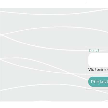
E-mail
Vložením 
Přihlási
Z