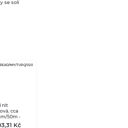
y se solí
READ/MIY/TURQ/020
 nit
ová, cca
mm/50m -
st B
03,31 Kč