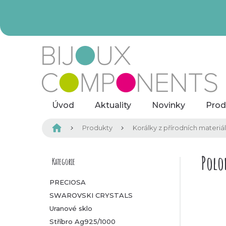
Přejít
na
obsah
Úvod
Aktuality
Novinky
Prod
Domů
Produkty
Korálky z přírodních materiá
P
Polo
Kategorie
Přeskočit
kategorie
o
PRECIOSA
SWAROVSKI CRYSTALS
s
Uranové sklo
t
Stříbro Ag925/1000