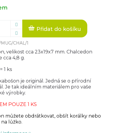
dem
Přidat do košíku
/MUG/CHAL/1
n, velikost cca 23x19x7 mm. Chalcedon
 cca 4,8 g.
= 1 ks
abošon je originál. Jedná se o přírodní
l. Je tak ideálním materiálem pro vaše
ké výrobky.
EM POUZE 1 KS
n můžete obdrátkovat, obšít korálky nebo
 na lůžko.