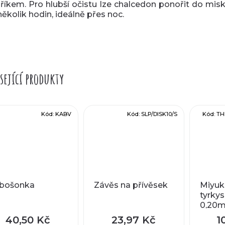
říkem.
Pro hlubší očistu lze chalcedon ponořit do misk
několik hodin, ideálně přes noc.
sející produkty
Kód:
KABV
Kód:
SLP/DISK10/S
Kód:
TH
bošonka
Závěs na přívěsek
Miyuki
tyrkys
0,20
veliko
40,50 Kč
23,97 Kč
1