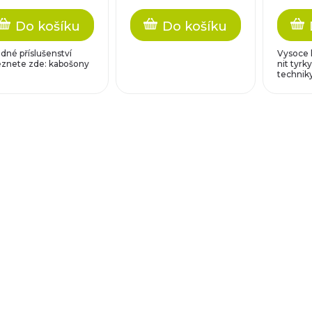
Do košíku
Do košíku
dné příslušenství
Vysoce k
eznete zde: kabošony
nit tyrk
techniky