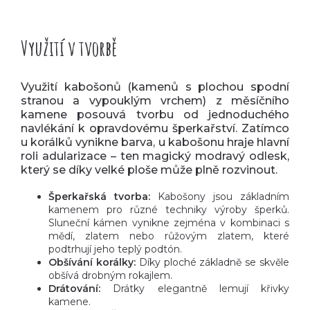
Využití v tvorbě
Využití kabošonů (kamenů s plochou spodní
stranou a vypouklým vrchem) z měsíčního
kamene posouvá tvorbu od jednoduchého
navlékání k opravdovému šperkařství. Zatímco
u korálků vynikne barva, u kabošonu hraje hlavní
roli adularizace – ten magický modravý odlesk,
který se díky velké ploše může plně rozvinout.
Šperkařská tvorba:
Kabošony jsou základním
kamenem pro různé techniky výroby šperků.
Sluneční kámen vynikne zejména v kombinaci s
mědí, zlatem nebo růžovým zlatem, které
podtrhují jeho teplý podtón.
Obšívání korálky:
Díky ploché základně se skvěle
obšívá drobným rokajlem.
Drátování:
Drátky elegantně lemují křivky
kamene.