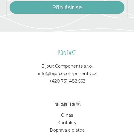
Přihlásit se
Z
á
Kontakt
p
Bijoux Components s.r.o.
info@bijoux-components.cz
a
+420 731 482 562
t
í
Informace pro vás
O nás
Kontakty
Doprava a platba