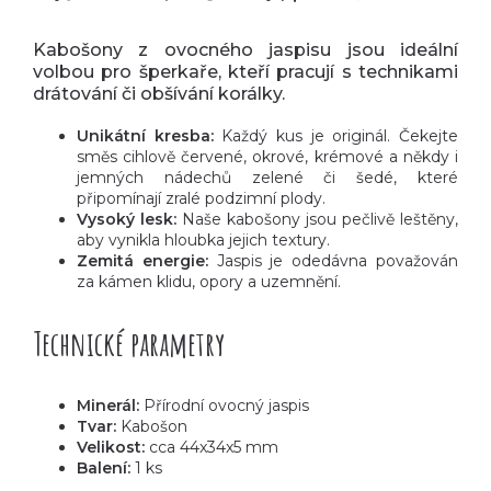
Kabošony z ovocného jaspisu jsou ideální
volbou pro šperkaře, kteří pracují s technikami
drátování či obšívání korálky.
Unikátní kresba:
Každý kus je originál. Čekejte
směs cihlově červené, okrové, krémové a někdy i
jemných nádechů zelené či šedé, které
připomínají zralé podzimní plody.
Vysoký lesk:
Naše kabošony jsou pečlivě leštěny,
aby vynikla hloubka jejich textury.
Zemitá energie:
Jaspis je odedávna považován
za kámen klidu, opory a uzemnění.
Technické parametry
Minerál:
Přírodní ovocný jaspis
Tvar:
Kabošon
Velikost:
cca 44x34x5 mm
Balení:
1 ks