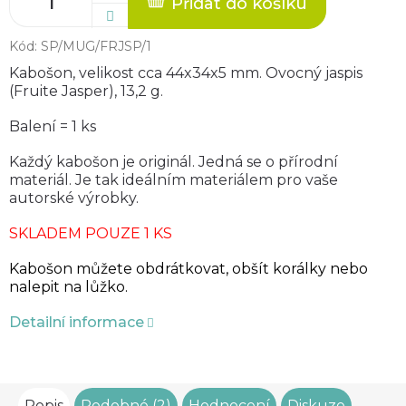
Přidat do košíku
Kód:
SP/MUG/FRJSP/1
Kabošon, velikost cca 44x34x5 mm. Ovocný jaspis
(Fruite Jasper), 13,2 g.
Balení = 1 ks
Každý kabošon je originál. Jedná se o přírodní
materiál. Je tak ideálním materiálem pro vaše
autorské výrobky.
SKLADEM POUZE 1 KS
Kabošon můžete obdrátkovat, obšít korálky nebo
nalepit na lůžko.
Detailní informace
Popis
Podobné (2)
Hodnocení
Diskuze