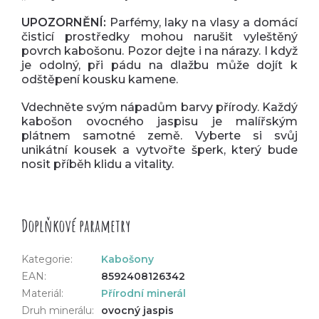
UPOZORNĚNÍ:
Parfémy, laky na vlasy a domácí
čisticí prostředky mohou narušit vyleštěný
povrch kabošonu. Pozor dejte i na nárazy. I když
je odolný, při pádu na dlažbu může dojít k
odštěpení kousku kamene.
Vdechněte svým nápadům barvy přírody. Každý
kabošon ovocného jaspisu je malířským
plátnem samotné země. Vyberte si svůj
unikátní kousek a vytvořte šperk, který bude
nosit příběh klidu a vitality.
Doplňkové parametry
Kategorie
:
Kabošony
EAN
:
8592408126342
Materiál
:
Přírodní minerál
Druh minerálu
:
ovocný jaspis