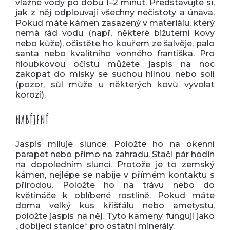
vlažné vody po dobu 1–2 minut. Představujte si,
jak z něj odplouvají všechny nečistoty a únava.
Pokud máte kámen zasazený v materiálu, který
nemá rád vodu (např. některé bižuterní kovy
nebo kůže), očistěte ho kouřem ze šalvěje, palo
santa nebo kvalitního vonného františka. Pro
hloubkovou očistu můžete jaspis na noc
zakopat do misky se suchou hlínou nebo solí
(pozor, sůl může u některých kovů vyvolat
korozi).
NABÍJENÍ
Jaspis miluje slunce. Položte ho na okenní
parapet nebo přímo na zahradu. Stačí pár hodin
na dopoledním slunci. Protože je to zemský
kámen, nejlépe se nabije v přímém kontaktu s
přírodou. Položte ho na trávu nebo do
květináče k oblíbené rostlině. Pokud máte
doma velký kus křišťálu nebo ametystu,
položte jaspis na něj. Tyto kameny fungují jako
„dobíjecí stanice“ pro ostatní minerály.