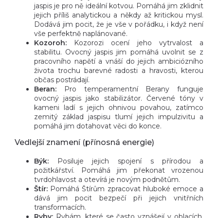
jaspis je pro ně ideální kotvou. Pomáhá jim zklidnit
jejich příliš analytickou a někdy až kritickou mysl.
Dodává jim pocit, že je vše v pořádku, i když není
vše perfektně naplánované.
Kozoroh:
Kozorozi ocení jeho vytrvalost a
stabilitu. Ovocný jaspis jim pomáhá uvolnit se z
pracovního napětí a vnáší do jejich ambiciózního
života trochu barevné radosti a hravosti, kterou
občas postrádají.
Beran:
Pro temperamentní Berany funguje
ovocný jaspis jako stabilizátor. Červené tóny v
kameni ladí s jejich ohnivou povahou, zatímco
zemitý základ jaspisu tlumí jejich impulzivitu a
pomáhá jim dotahovat věci do konce.
Vedlejší znamení (přínosná energie)
Býk:
Posiluje jejich spojení s přírodou a
požitkářství. Pomáhá jim překonat vrozenou
tvrdohlavost a otevírá je novým podnětům.
Štír:
Pomáhá Štírům zpracovat hluboké emoce a
dává jim pocit bezpečí při jejich vnitřních
transformacích.
Ryby:
Rybám, které se často vznášejí v oblacích,