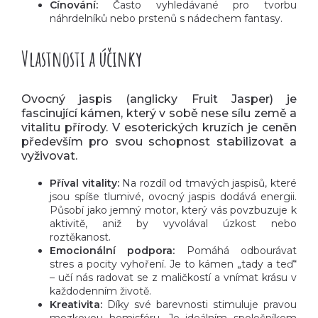
Cínování:
Často vyhledávané pro tvorbu
náhrdelníků nebo prstenů s nádechem fantasy.
Vlastnosti a účinky
Ovocný jaspis (anglicky Fruit Jasper) je
fascinující kámen, který v sobě nese sílu země a
vitalitu přírody. V esoterických kruzích je ceněn
především pro svou schopnost stabilizovat a
vyživovat.
Příval vitality:
Na rozdíl od tmavých jaspisů, které
jsou spíše tlumivé, ovocný jaspis dodává energii.
Působí jako jemný motor, který vás povzbuzuje k
aktivitě, aniž by vyvolával úzkost nebo
roztěkanost.
Emocionální podpora:
Pomáhá odbourávat
stres a pocity vyhoření. Je to kámen „tady a teď“
– učí nás radovat se z maličkostí a vnímat krásu v
každodenním životě.
Kreativita:
Díky své barevnosti stimuluje pravou