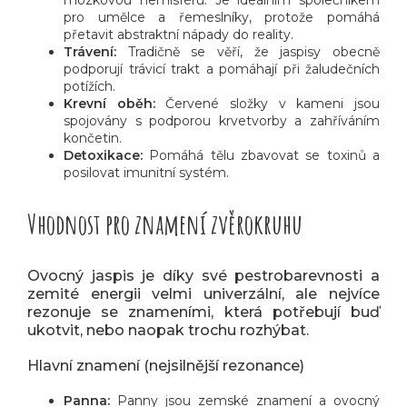
mozkovou hemisféru. Je ideálním společníkem
pro umělce a řemeslníky, protože pomáhá
přetavit abstraktní nápady do reality.
Trávení:
Tradičně se věří, že jaspisy obecně
podporují trávicí trakt a pomáhají při žaludečních
potížích.
Krevní oběh:
Červené složky v kameni jsou
spojovány s podporou krvetvorby a zahříváním
končetin.
Detoxikace:
Pomáhá tělu zbavovat se toxinů a
posilovat imunitní systém.
Vhodnost pro znamení zvěrokruhu
Ovocný jaspis je díky své pestrobarevnosti a
zemité energii velmi univerzální, ale nejvíce
rezonuje se znameními, která potřebují buď
ukotvit, nebo naopak trochu rozhýbat.
Hlavní znamení (nejsilnější rezonance)
Panna:
Panny jsou zemské znamení a ovocný