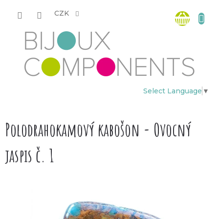
Přejít
Nákup
na
CZK
obsah
košík
Select Language
▼
Polodrahokamový kabošon - Ovocný
jaspis č. 1