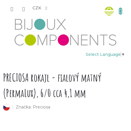
Přejít
Nákup
na
CZK
obsah
košík
Select Language
▼
PRECIOSA rokajl - fialový matný
(PermaLux), 6/0 cca 4,1 mm
Značka:
Preciosa
český výrobek