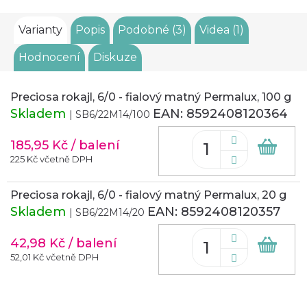
Varianty
Popis
Podobné (3)
Videa (1)
Hodnocení
Diskuze
Preciosa rokajl, 6/0 - fialový matný Permalux, 100 g
Skladem
EAN:
8592408120364
| SB6/22M14/100
185,95 Kč
/ balení
Do
koš
225 Kč včetně DPH
Preciosa rokajl, 6/0 - fialový matný Permalux, 20 g
Skladem
EAN:
8592408120357
| SB6/22M14/20
42,98 Kč
/ balení
Do
koš
52,01 Kč včetně DPH