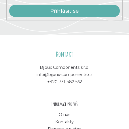
Přihlásit se
Z
á
Kontakt
p
Bijoux Components s.r.o.
info@bijoux-components.cz
a
+420 731 482 562
t
í
Informace pro vás
O nás
Kontakty
Doprava a platba