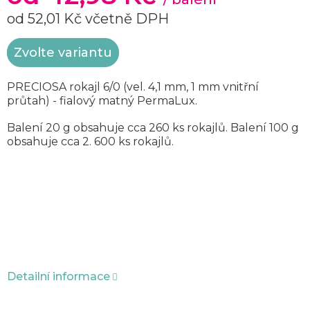
od
52,01 Kč
včetně DPH
Měrná
Zvolte variantu
cena:
PRECIOSA rokajl 6/0 (vel. 4,1 mm, 1 mm vnitřní
průtah) - fialový matný PermaLux.
Balení 20 g obsahuje cca 260 ks rokajlů. Balení 100 g
obsahuje cca 2. 600 ks rokajlů.
Detailní informace