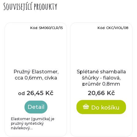
Související produkty
Kód:
SM060/CLR/15
Kód:
CKC/VIOL/08
Pružný Elastomer,
Splétané shamballa
cca 0,6mm, cívka
šňůrky - fialová,
průměr 0,8mm
26,45 Kč
20,66 Kč
od
Detail
Do košíku
Elastomer (gumička) je
pružný syntetický
návlekový...