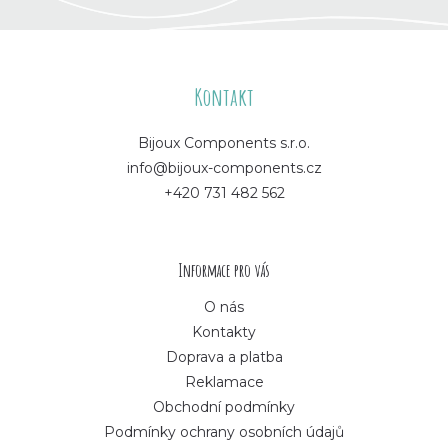
Z
á
Kontakt
p
Bijoux Components s.r.o.
info@bijoux-components.cz
a
+420 731 482 562
t
í
Informace pro vás
O nás
Kontakty
Doprava a platba
Reklamace
Obchodní podmínky
Podmínky ochrany osobních údajů