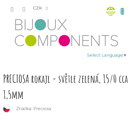
Přejít
Nákup
na
CZK
obsah
košík
Select Language
▼
PRECIOSA rokajl - světle zelená, 15/0 cca
1,5mm
Značka:
Preciosa
český výrobek