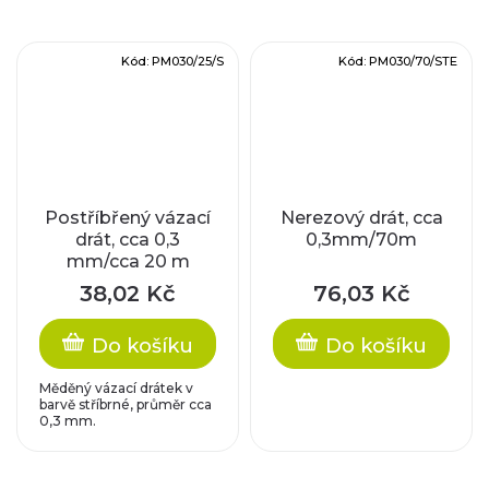
Kód:
PM030/25/S
Kód:
PM030/70/STE
Postříbřený vázací
Nerezový drát, cca
drát, cca 0,3
0,3mm/70m
mm/cca 20 m
38,02 Kč
76,03 Kč
Do košíku
Do košíku
Měděný vázací drátek v
barvě stříbrné, průměr cca
0,3 mm.