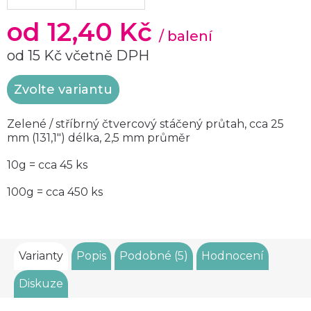
od
12,40 Kč
/ balení
od
15 Kč
včetně DPH
Měrná
Zvolte variantu
cena:
Zelené / stříbrný čtvercový stáčený průtah, cca 25
mm (131,1") délka, 2,5 mm průměr
10g = cca 45 ks
100g = cca 450 ks
Varianty
Popis
Podobné (5)
Hodnocení
Diskuze