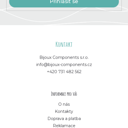
Přihlásit se
Z
á
Kontakt
p
Bijoux Components s.r.o.
info@bijoux-components.cz
a
+420 731 482 562
t
í
Informace pro vás
O nás
Kontakty
Doprava a platba
Reklamace