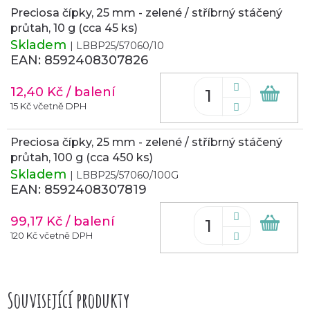
Preciosa čípky, 25 mm - zelené / stříbrný stáčený
průtah, 10 g (cca 45 ks)
Skladem
| LBBP25/57060/10
EAN:
8592408307826
12,40 Kč
/ balení
Do
koš
15 Kč včetně DPH
Preciosa čípky, 25 mm - zelené / stříbrný stáčený
průtah, 100 g (cca 450 ks)
Skladem
| LBBP25/57060/100G
EAN:
8592408307819
99,17 Kč
/ balení
Do
koš
120 Kč včetně DPH
Související produkty