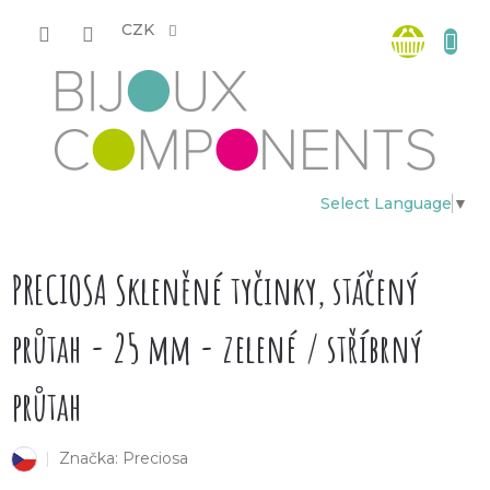
Přejít
Nákup
na
CZK
obsah
košík
Select Language
▼
PRECIOSA Skleněné tyčinky, stáčený
průtah - 25 mm - zelené / stříbrný
průtah
Značka:
Preciosa
český výrobek