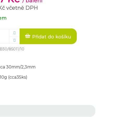
/ balení
 Kč včetně DPH
dem
Přidat do košíku
B30/85011/10
 cca 30mm/2,3mm
10g (cca35ks)