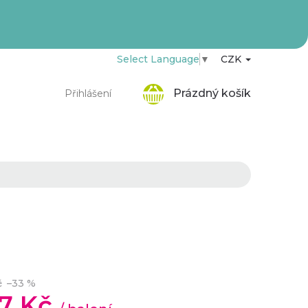
Select Language
▼
CZK
Nákupní
Prázdný košík
Přihlášení
košík
č
–33 %
27 Kč