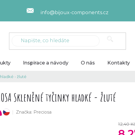
info@bijoux-components.cz
ukty
Inspirace a návody
O nás
Kontakty
ladké - žluté
IOSA Skleněné tyčinky hladké - žluté
Značka:
Preciosa
český výrobek
12,40 K
8,