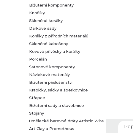
Bižuterní komponenty
r
Knoflíky
Skleněné korálky
a
Dárkové sady
n
Korálky z přírodních materiálů
Skleněné kabošony
n
Kovové přívěsky a korálky
Porcelán
í
Šatonové komponenty
Návlekové materiály
p
Bižuterní příslušenství
a
Krabičky, sáčky a šperkovnice
Střapce
n
Bižuterní sady a stavebnice
Stojany
e
Umělecké barevné dráty Artistic Wire
Pop
l
Art Clay a Prometheus