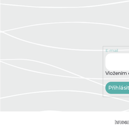
E-mail
Vložením 
Přihlási
Z
Informace