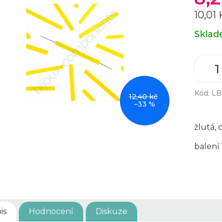
10,01
Měrná
Skla
cena:
Kód:
LB
12,40 kč
–33 %
žlutá,
balení 
is
Hodnocení
Diskuze