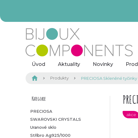
Přejít
na
obsah
Úvod
Aktuality
Novinky
Prod
Domů
Produkty
PRECIOSA Skleněné tyčinky h
P
PREC
Kategorie
Přeskočit
kategorie
o
PRECIOSA
akce
SWAROVSKI CRYSTALS
s
Uranové sklo
t
Stříbro Ag925/1000