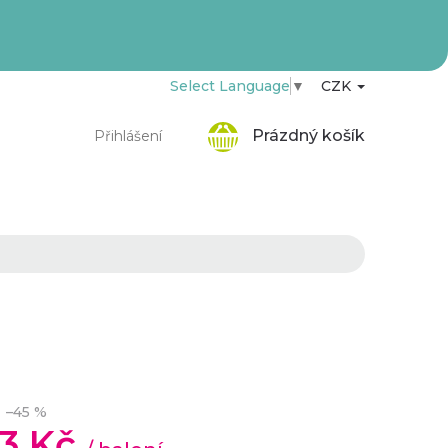
Select Language
▼
CZK
Nákupní
Prázdný košík
Přihlášení
košík
–45 %
93 Kč