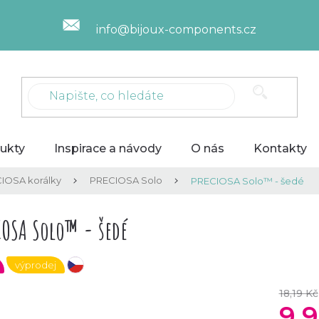
info@bijoux-components.cz
ukty
Inspirace a návody
O nás
Kontakty
IOSA korálky
PRECIOSA Solo
PRECIOSA Solo™ - šedé
IOSA Solo™ - šedé
výprodej
český výrobek
18,19 Kč
9,