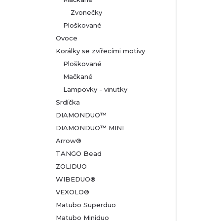
Zvonečky
Ploškované
Ovoce
Korálky se zvířecími motivy
Ploškované
Mačkané
Lampovky - vinutky
Srdíčka
DIAMONDUO™
DIAMONDUO™ MINI
Arrow®
TANGO Bead
ZOLIDUO
WIBEDUO®
VEXOLO®
Matubo Superduo
Matubo Miniduo