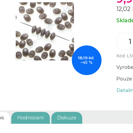
12,02
Měrná
Skla
cena:
Kód:
LS
18,19 kč
–45 %
Vyrobe
Pouze 
Detail
is
Hodnocení
Diskuze