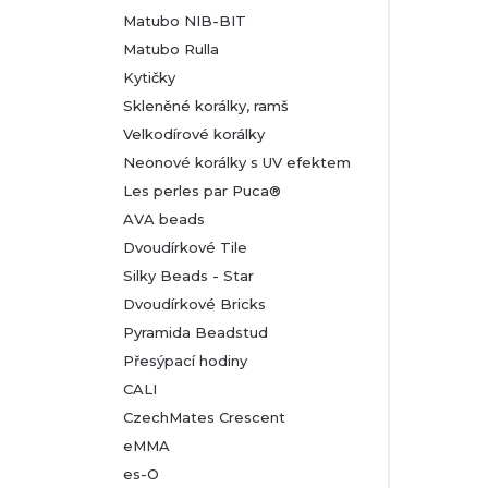
Matubo NIB-BIT
Matubo Rulla
Kytičky
Skleněné korálky, ramš
Velkodírové korálky
Neonové korálky s UV efektem
Les perles par Puca®
AVA beads
Dvoudírkové Tile
Silky Beads - Star
Dvoudírkové Bricks
Pyramida Beadstud
Přesýpací hodiny
CALI
CzechMates Crescent
eMMA
es-O