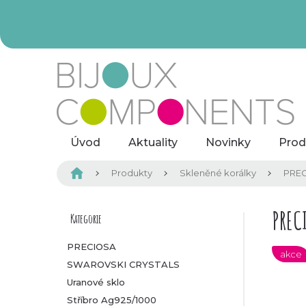
Přejít
na
obsah
Úvod
Aktuality
Novinky
Prod
Domů
Produkty
Skleněné korálky
PREC
P
PREC
Kategorie
Přeskočit
kategorie
o
PRECIOSA
akce
SWAROVSKI CRYSTALS
s
Uranové sklo
t
Stříbro Ag925/1000