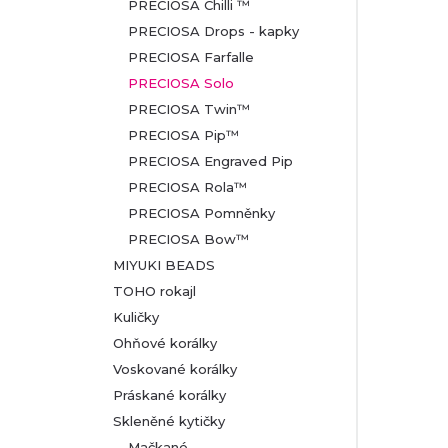
PRECIOSA Chilli ™
PRECIOSA Drops - kapky
PRECIOSA Farfalle
PRECIOSA Solo
PRECIOSA Twin™
PRECIOSA Pip™
PRECIOSA Engraved Pip
PRECIOSA Rola™
PRECIOSA Pomněnky
PRECIOSA Bow™
MIYUKI BEADS
TOHO rokajl
Kuličky
Ohňové korálky
Voskované korálky
Práskané korálky
Skleněné kytičky
Mačkané