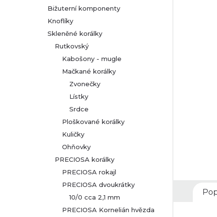
Bižuterní komponenty
r
Knoflíky
Skleněné korálky
a
Rutkovský
n
Kabošony - mugle
Mačkané korálky
n
Zvonečky
Lístky
í
Srdce
p
Ploškované korálky
Kuličky
a
Ohňovky
PRECIOSA korálky
n
PRECIOSA rokajl
PRECIOSA dvoukrátky
e
Pop
10/0 cca 2,1 mm
l
PRECIOSA Kornelián hvězda