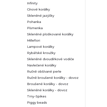
Infinity
Cínové korálky
Skleněné jazýčky
Pohanka
Písmenka
Skleněné ploškované korálky
Millefiori
Lampové korálky
Rybářské kroužky
Skleněné dvoudírkové vodiče
Navlečené korálky
Ručně obšívané perle
Ručně broušené korálky - dovoz
Broušené korálky - dovoz
Skleněné korálky - dovoz
Trny-Spikes
Piggy beads