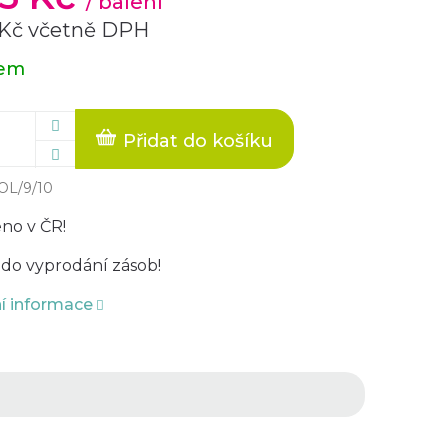
/ balení
 Kč včetně DPH
dem
Přidat do košíku
OL/9/10
no v ČR!
do vyprodání zásob!
ní informace