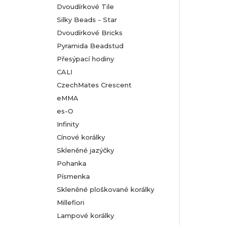
Dvoudírkové Tile
Silky Beads - Star
Dvoudírkové Bricks
Pyramida Beadstud
Přesýpací hodiny
CALI
CzechMates Crescent
eMMA
es-O
Infinity
Cínové korálky
Skleněné jazýčky
Pohanka
Písmenka
Skleněné ploškované korálky
Millefiori
Lampové korálky