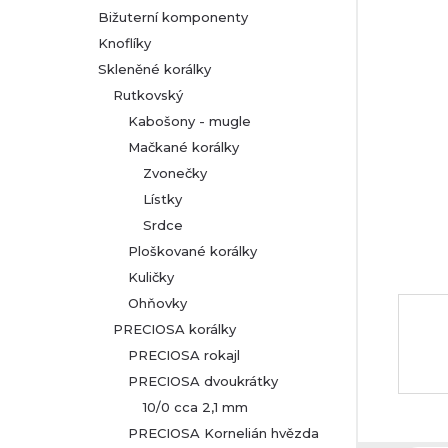
Bižuterní komponenty
r
Knoflíky
Skleněné korálky
a
Rutkovský
n
Kabošony - mugle
Mačkané korálky
n
Zvonečky
Lístky
í
Srdce
p
Ploškované korálky
Kuličky
a
Ohňovky
PRECIOSA korálky
n
PRECIOSA rokajl
PRECIOSA dvoukrátky
e
10/0 cca 2,1 mm
l
PRECIOSA Kornelián hvězda