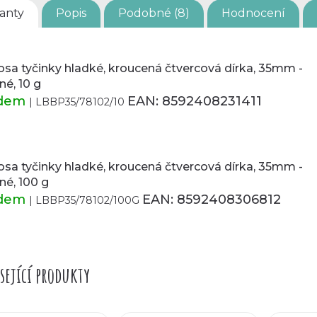
ianty
Popis
Podobné (8)
Hodnocení
osa tyčinky hladké, kroucená čtvercová dírka, 35mm -
né, 10 g
adem
EAN:
8592408231411
| LBBP35/78102/10
osa tyčinky hladké, kroucená čtvercová dírka, 35mm -
rné, 100 g
adem
EAN:
8592408306812
| LBBP35/78102/100G
sející produkty