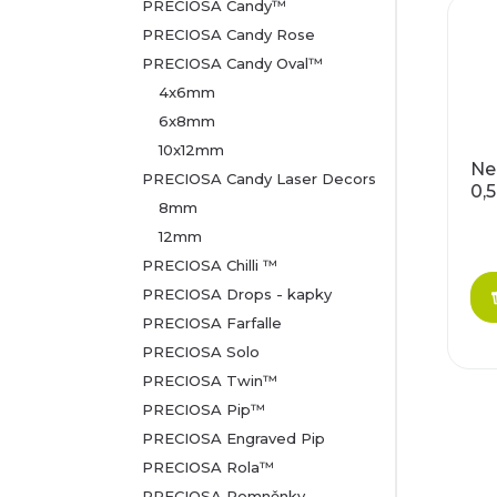
PRECIOSA Candy™
PRECIOSA Candy Rose
PRECIOSA Candy Oval™
4x6mm
6x8mm
10x12mm
Ne
PRECIOSA Candy Laser Decors
0,
8mm
12mm
PRECIOSA Chilli ™
PRECIOSA Drops - kapky
PRECIOSA Farfalle
PRECIOSA Solo
PRECIOSA Twin™
PRECIOSA Pip™
PRECIOSA Engraved Pip
PRECIOSA Rola™
PRECIOSA Pomněnky