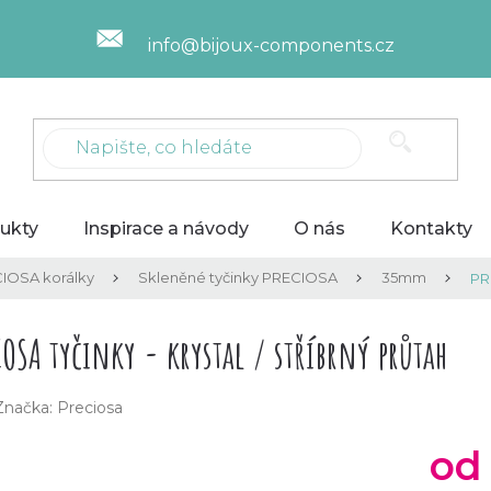
info@bijoux-components.cz
ukty
Inspirace a návody
O nás
Kontakty
IOSA korálky
Skleněné tyčinky PRECIOSA
35mm
PRE
IOSA tyčinky - krystal / stříbrný průtah
Značka:
Preciosa
o