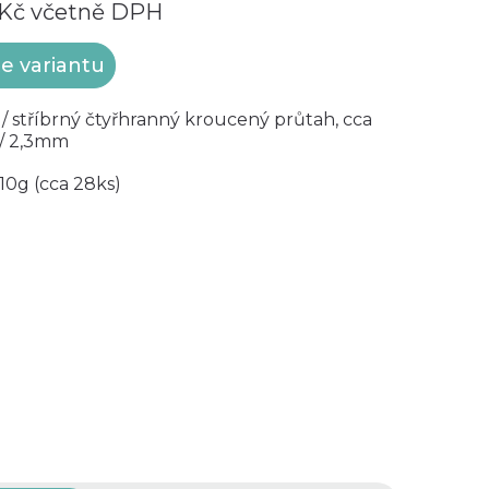
 Kč
včetně DPH
te variantu
 / stříbrný čtyřhranný kroucený průtah, cca
/ 2,3mm
10g (cca 28ks)