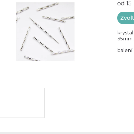
od
15
Měrná
Zvol
cena:
krystal
35mm 
balení 