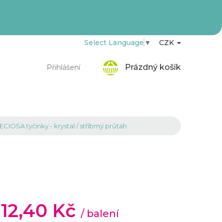
Select Language
▼
CZK
Nákupní
Prázdný košík
Přihlášení
košík
CIOSA tyčinky - krystal / stříbrný průtah
d
12,40 Kč
/ balení