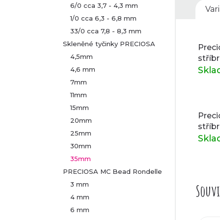
6/0 cca 3,7 - 4,3 mm
Var
1/0 cca 6,3 - 6,8 mm
33/0 cca 7,8 - 8,3 mm
Skleněné tyčinky PRECIOSA
Preci
4,5mm
stříbr
Skl
4,6 mm
7mm
11mm
15mm
Preci
20mm
stříb
25mm
Skl
30mm
35mm
PRECIOSA MC Bead Rondelle
3 mm
Souvi
4 mm
6 mm