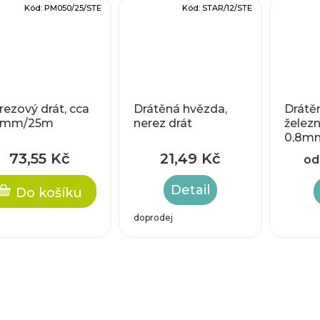
Kód:
PM050/25/STE
Kód:
STAR/12/STE
rezový drát, cca
Drátěná hvězda,
Drátě
5mm/25m
nerez drát
železn
0,8mm
platin
73,55 Kč
21,49 Kč
od
Detail
Do košíku
doprodej