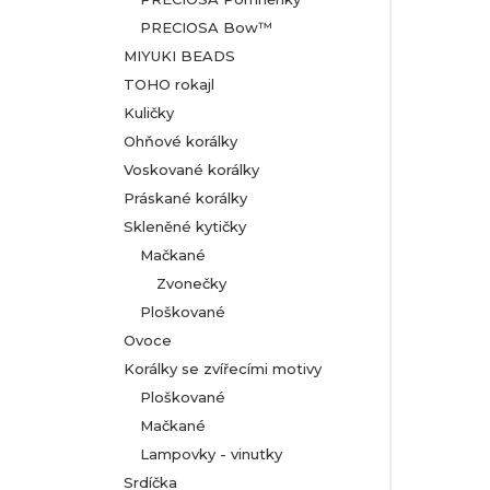
PRECIOSA Bow™
MIYUKI BEADS
TOHO rokajl
Kuličky
Ohňové korálky
Voskované korálky
Práskané korálky
Skleněné kytičky
Mačkané
Zvonečky
Ploškované
Ovoce
Korálky se zvířecími motivy
Ploškované
Mačkané
Lampovky - vinutky
Srdíčka