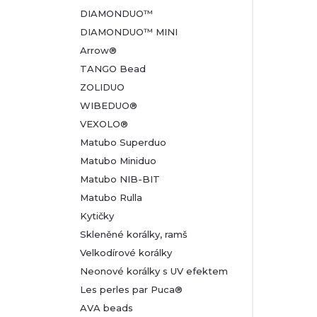
DIAMONDUO™
DIAMONDUO™ MINI
Arrow®
TANGO Bead
ZOLIDUO
WIBEDUO®
VEXOLO®
Matubo Superduo
Matubo Miniduo
Matubo NIB-BIT
Matubo Rulla
Kytičky
Skleněné korálky, ramš
Velkodírové korálky
Neonové korálky s UV efektem
Les perles par Puca®
AVA beads