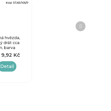
Kód:
STAR/105/P
Další
produkt
ná hvězda,
ý drát cca
, barva
a
9,92 Kč
Detail