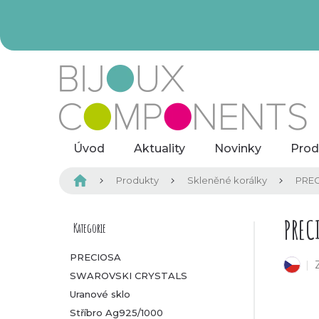
Přejít
na
obsah
Úvod
Aktuality
Novinky
Prod
Domů
Produkty
Skleněné korálky
PREC
P
PREC
Kategorie
Přeskočit
kategorie
o
PRECIOSA
český výrobek
SWAROVSKI CRYSTALS
s
Uranové sklo
t
Stříbro Ag925/1000