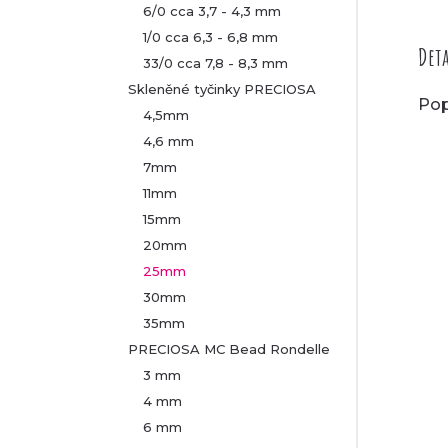
6/0 cca 3,7 - 4,3 mm
1/0 cca 6,3 - 6,8 mm
Deta
33/0 cca 7,8 - 8,3 mm
Skleněné tyčinky PRECIOSA
Pop
4,5mm
4,6 mm
7mm
11mm
15mm
20mm
25mm
30mm
35mm
PRECIOSA MC Bead Rondelle
3 mm
4 mm
6 mm