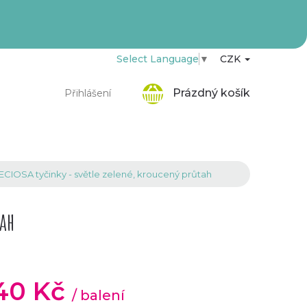
Select Language
▼
CZK
Nákupní
Prázdný košík
Přihlášení
košík
ECIOSA tyčinky - světle zelené, kroucený průtah
tah
,40 Kč
/ balení