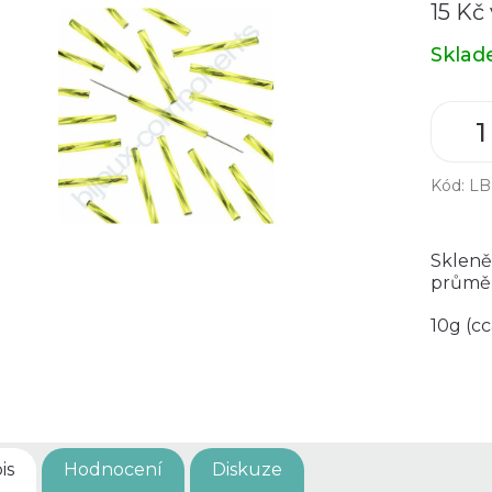
15 Kč
Měrná
Skla
cena:
Kód:
LB
Skleně
průmě
10g (cc
is
Hodnocení
Diskuze