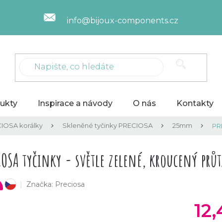
info@bijoux-components.cz
ukty
Inspirace a návody
O nás
Kontakty
IOSA korálky
Skleněné tyčinky PRECIOSA
25mm
PR
IOSA tyčinky - světle zelené, kroucený prů
Značka:
Preciosa
český výrobek
12