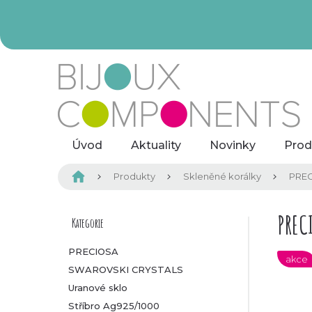
Přejít
na
obsah
Úvod
Aktuality
Novinky
Prod
Domů
Produkty
Skleněné korálky
PREC
P
PREC
Kategorie
Přeskočit
kategorie
o
PRECIOSA
akce
SWAROVSKI CRYSTALS
s
Uranové sklo
t
Stříbro Ag925/1000