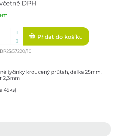
 včetně DPH
dem
Přidat do košíku
BP25/57220/10
né tyčinky kroucený průtah, délka 25mm,
r 2,3mm
a 45ks)