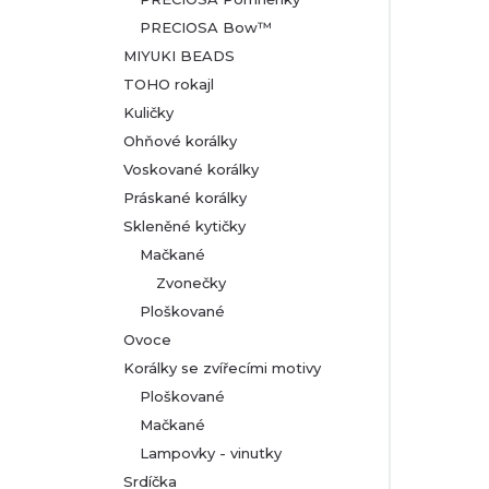
PRECIOSA Bow™
MIYUKI BEADS
TOHO rokajl
Kuličky
Ohňové korálky
Voskované korálky
Práskané korálky
Skleněné kytičky
Mačkané
Zvonečky
Ploškované
Ovoce
Korálky se zvířecími motivy
Ploškované
Mačkané
Lampovky - vinutky
Srdíčka