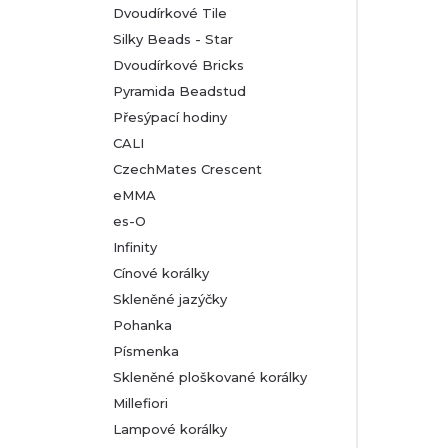
Dvoudírkové Tile
Silky Beads - Star
Dvoudírkové Bricks
Pyramida Beadstud
Přesýpací hodiny
CALI
CzechMates Crescent
eMMA
es-O
Infinity
Cínové korálky
Skleněné jazýčky
Pohanka
Písmenka
Skleněné ploškované korálky
Millefiori
Lampové korálky