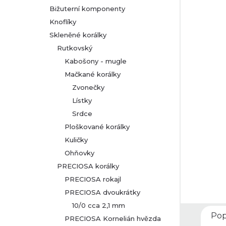
Bižuterní komponenty
r
Knoflíky
Skleněné korálky
a
Rutkovský
n
Kabošony - mugle
Mačkané korálky
n
Zvonečky
Lístky
í
Srdce
p
Ploškované korálky
Kuličky
a
Ohňovky
PRECIOSA korálky
n
PRECIOSA rokajl
PRECIOSA dvoukrátky
e
10/0 cca 2,1 mm
Pop
l
PRECIOSA Kornelián hvězda