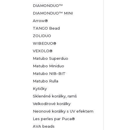
DIAMONDUO™
DIAMONDUO™ MINI
Arrow®
TANGO Bead
ZOLIDUO
WIBEDUO®
VEXOLO®
Matubo Superduo
Matubo Miniduo
Matubo NIB-BIT
Matubo Rulla
Kytičky
Skleněné korálky, ramš
Velkodírové korálky
Neonové korálky s UV efektem
Les perles par Puca®
AVA beads