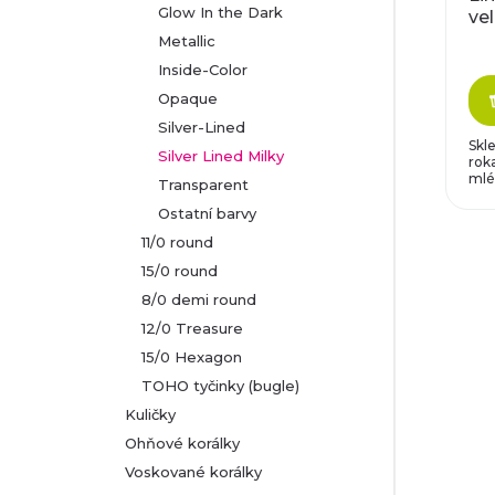
s
Glow In the Dark
ve
r
1,
Metallic
p
Inside-Color
o
r
Opaque
d
Silver-Lined
o
Skl
Silver Lined Milky
roka
u
mlé
Transparent
d
Ostatní barvy
k
u
11/0 round
15/0 round
t
k
8/0 demi round
ů
12/0 Treasure
t
15/0 Hexagon
TOHO tyčinky (bugle)
ů
Kuličky
Ohňové korálky
Voskované korálky