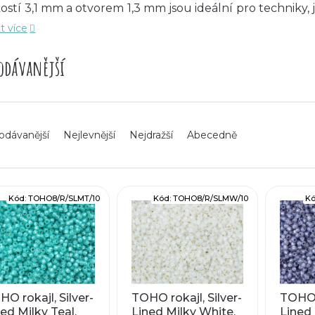
kostí 3,1 mm a otvorem 1,3 mm jsou ideální pro techniky, 
e potřeba opakované provlékání
nitě
nebo
drátku
.
t více
vání se snadno kombinují s jinými druhy korálků a umožň
odávanější
 se do tvoření s TOHO 8/0 Silver-Lined Milky a nechte 
odávanější
Nejlevnější
Nejdražší
Abecedně
Kód:
TOHO8/R/SLMT/10
Kód:
TOHO8/R/SLMW/10
K
O rokajl, Silver-
TOHO rokajl, Silver-
TOHO r
ed Milky Teal,
Lined Milky White,
Lined 