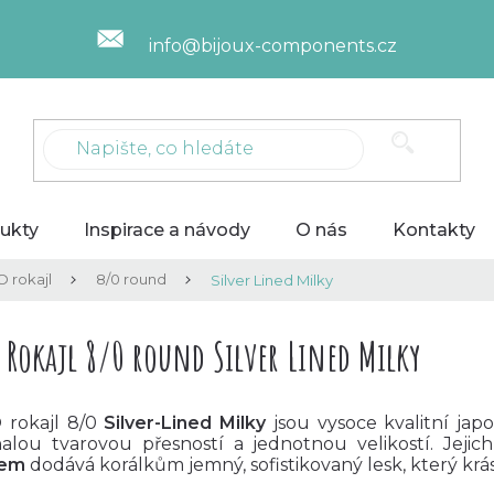
info@bijoux-components.cz
ukty
Inspirace a návody
O nás
Kontakty
 rokajl
8/0 round
Silver Lined Milky
 Rokajl 8/0 round Silver Lined Milky
rokajl 8/0
Silver-Lined Milky
jsou vysoce kvalitní jap
alou tvarovou přesností a jednotnou velikostí. Jejic
tem
dodává korálkům jemný, sofistikovaný lesk, který krá