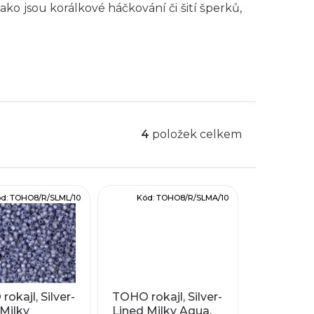
jako jsou korálkové háčkování či šití šperků,
 Díky konzistentní velikosti a preciznímu
ují vytváření detailních vzorů.
své nápady ožít v jemném lesku.
4
položek celkem
ód:
TOHO8/R/SLML/10
Kód:
TOHO8/R/SLMA/10
okajl, Silver-
TOHO rokajl, Silver-
Milky
Lined Milky Aqua,