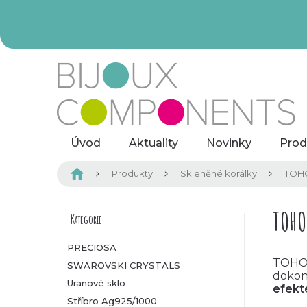
Přejít
na
obsah
Úvod
Aktuality
Novinky
Prod
Domů
Produkty
Skleněné korálky
TOHO
P
TOHO
Kategorie
Přeskočit
kategorie
o
PRECIOSA
TOHO 
SWAROVSKI CRYSTALS
s
dokon
Uranové sklo
efek
t
Stříbro Ag925/1000