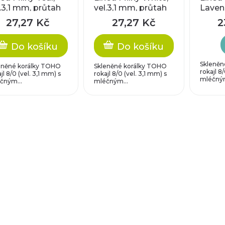
l.3,1 mm, průtah
vel.3,1 mm, průtah
Lavend
3 mm
1,3 mm
mm, p
27,27 Kč
27,27 Kč
2
Do košíku
Do košíku
Skleněn
eněné korálky TOHO
Skleněné korálky TOHO
rokajl 8/
jl 8/0 (vel. 3,1 mm) s
rokajl 8/0 (vel. 3,1 mm) s
mléčným
čným...
mléčným...
O
v
l
á
d
a
c
í
p
r
v
k