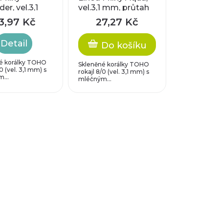
er, vel.3,1
vel.3,1 mm, průtah
růtah 1,3 mm
1,3 mm
3,97 Kč
27,27 Kč
Detail
Do košíku
é korálky TOHO
Skleněné korálky TOHO
0 (vel. 3,1 mm) s
rokajl 8/0 (vel. 3,1 mm) s
...
mléčným...