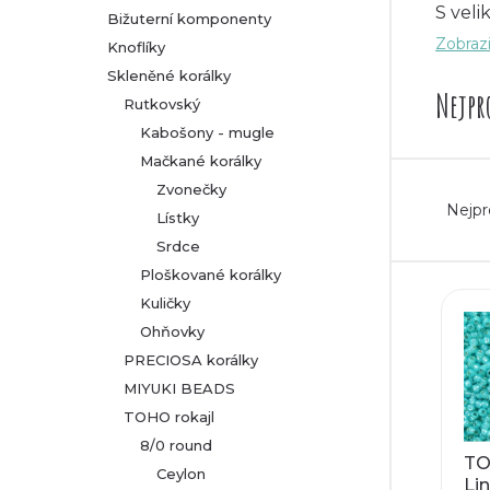
S veli
Bižuterní komponenty
kde j
r
Zobrazi
Knoflíky
zpraco
Skleněné korálky
a
Nejpr
Pusťte
Rutkovský
n
Kabošony - mugle
Mačkané korálky
n
Ř
Zvonečky
Nejpr
Lístky
í
a
Srdce
p
Ploškované korálky
z
V
Kuličky
a
e
Ohňovky
ý
PRECIOSA korálky
n
n
MIYUKI BEADS
p
TOHO rokajl
e
í
i
8/0 round
TOH
l
p
Ceylon
Lin