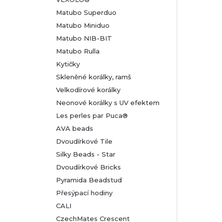
Matubo Superduo
Matubo Miniduo
Matubo NIB-BIT
Matubo Rulla
Kytičky
Skleněné korálky, ramš
Velkodírové korálky
Neonové korálky s UV efektem
Les perles par Puca®
AVA beads
Dvoudírkové Tile
Silky Beads - Star
Dvoudírkové Bricks
Pyramida Beadstud
Přesýpací hodiny
CALI
CzechMates Crescent