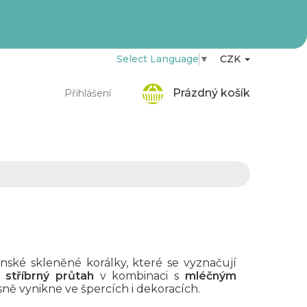
Select Language
▼
CZK
Nákupní
Prázdný košík
Přihlášení
košík
onské skleněné korálky, které se vyznačují
h
stříbrný průtah
v kombinaci s
mléčným
sně vynikne ve špercích i dekoracích.