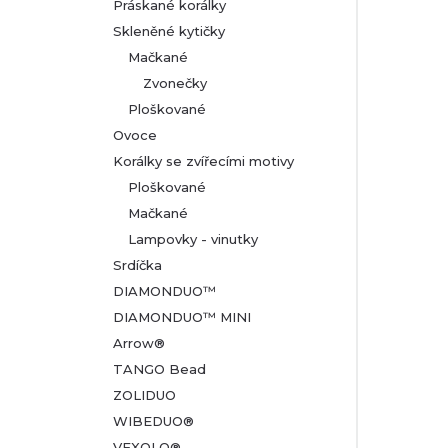
Práskané korálky
Skleněné kytičky
Mačkané
Zvonečky
Ploškované
Ovoce
Korálky se zvířecími motivy
Ploškované
Mačkané
Lampovky - vinutky
Srdíčka
DIAMONDUO™
DIAMONDUO™ MINI
Arrow®
TANGO Bead
ZOLIDUO
WIBEDUO®
VEXOLO®