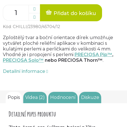
Přidat do košíku
Kód:
CHILLI/23980/45704/12
Zploštělý tvar a boční orientace dírek umožňuje
vytvářet ploché reliéfní aplikace v kombinaci s
kulatými perlemi a perličkami do velikosti 4 mm.
Vhodné je i propojení s perlemi
PRECIOSA Pip™
,
PRECIOSA Solo™
nebo PRECIOSA Thorn™
.
Detailní informace
Popis
Videa (2)
Hodnocení
Diskuze
Detailní popis produktu