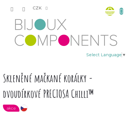
Přejít
Nákup
na
CZK
obsah
košík
Select Language
▼
Skleněné mačkané korálky -
dvoudírkové PRECIOSA Chilli™
akce
český výrobek