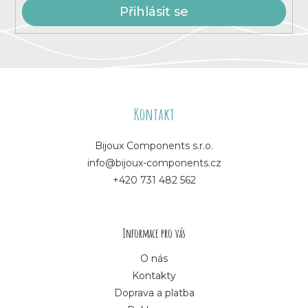
Přihlásit se
Z
á
Kontakt
p
Bijoux Components s.r.o.
info@bijoux-components.cz
a
+420 731 482 562
t
í
Informace pro vás
O nás
Kontakty
Doprava a platba