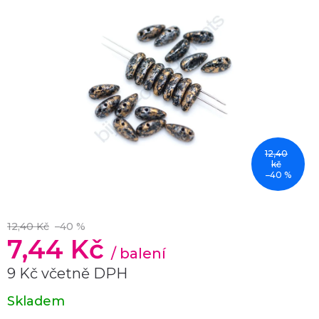
12,40
kč
–40 %
12,40 Kč
–40 %
7,44 Kč
/ balení
9 Kč včetně DPH
Měrná
Skladem
cena: