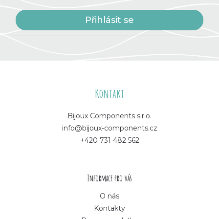
Přihlásit se
Z
á
Kontakt
p
Bijoux Components s.r.o.
info@bijoux-components.cz
a
+420 731 482 562
t
í
Informace pro vás
O nás
Kontakty