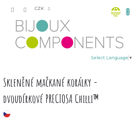
Přejít
Nákup
na
CZK
obsah
košík
Select Language
▼
Skleněné mačkané korálky -
dvoudírkové PRECIOSA Chilli™
český výrobek