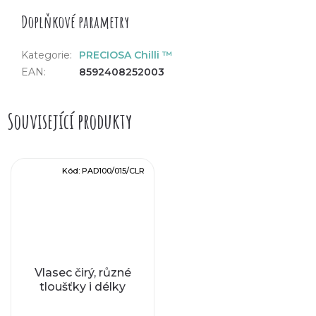
Doplňkové parametry
Kategorie
:
PRECIOSA Chilli ™
EAN
:
8592408252003
Související produkty
Kód:
PAD100/015/CLR
Vlasec čirý, různé
tloušťky i délky