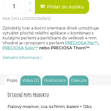
Přidat do košíku
Kód:
CHILLI/02010/15435/12
Zploštělý tvar a boční orientace dírek umožňuje
vytvářet ploché reliéfní aplikace v kombinaci s
kulatými perlemi a perličkami do velikosti 4 mm.
Vhodné je i propojení s perlemi
PRECIOSA Pip™
,
PRECIOSA Solo™
nebo PRECIOSA Thorn™
.
Detailní informace
Popis
Videa (2)
Hodnocení
Diskuze
Detailní popis produktu
Fialový mramor, cca 4x11mm, balení = 12ks