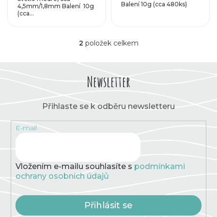
k
Balení 10g (cca 480ks)
4,5mm/1,8mm Balení 10g
d
(cca...
t
u
ů
2
položek celkem
O
k
v
l
t
á
Newsletter
d
a
ů
c
Přihlaste se k odběru newsletteru
í
p
E-mail
r
v
k
y
v
Vložením e-mailu souhlasíte s
podmínkami
ý
ochrany osobních údajů
p
i
s
Přihlásit se
u