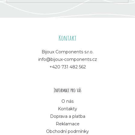
Z
á
Kontakt
p
Bijoux Components s.r.o.
info@bijoux-components.cz
a
+420 731 482 562
t
í
Informace pro vás
O nás
Kontakty
Doprava a platba
Reklamace
Obchodní podmínky