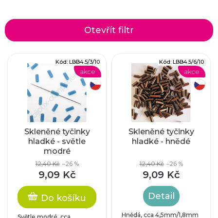
a
z
Otevřít filtr
e
V
Kód:
LBB4.5/3/10
Kód:
LBB4.5/6/10
n
akce
akce
ý
í
český výrobek
český výrobek
p
p
i
r
Skleněné tyčinky
Skleněné tyčinky
hladké - světle
hladké - hnědé
s
modré
o
p
12,40 Kč
–26 %
12,40 Kč
–26 %
d
9,09 Kč
9,09 Kč
r
u
Detail
Do košíku
o
Hnědá, cca 4,5mm/1,8mm
Světle modré, cca