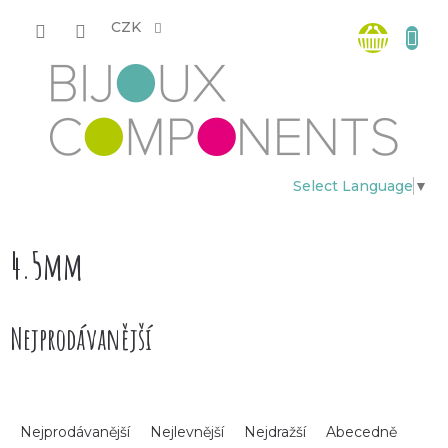
Přejít
Nákup
na
CZK
obsah
košík
Select Language
▼
4.5mm
Nejprodávanější
Ř
Nejprodávanější
Nejlevnější
Nejdražší
Abecedně